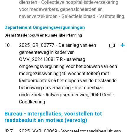
diensten - Collectieve hospitalisatieverzekering
voor medewerkers, gepensioneerden en
nevenverzekerden - Selectieleidraad - Vaststelling
Departement Omgevingsvergunningen
Dienst Stedenbouw en Ruimtelijke Planning
Same
10
2025_GR_00777 - De aanleg van een
gemeenteweg in kader van
OMV_2024130817 R - aanvraag
omgevingsvergunning voor het bouwen van een
meergezinswoning (40 woonentiteiten) met
kantoorruimtes na het slopen van de bestaande
bebouwing en verharding - met openbaar
onderzoek - Antwerpsesteenweg, 9040 Gent -
Goedkeuring
Bureau - Interpellaties, voorstellen tot
raadsbesluit en moties (vervolg)
IR 7
2025_VVB_00069 - Voorstel tot raadsbesluit van