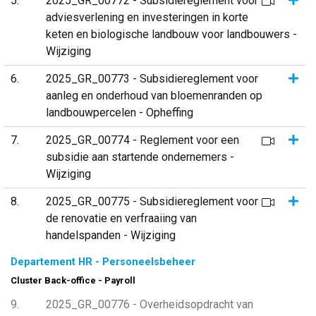
5
2025_GR_00772 - Subsidiereglement voor
adviesverlening en investeringen in korte
keten en biologische landbouw voor landbouwers -
Wijziging
Same
6
2025_GR_00773 - Subsidiereglement voor
aanleg en onderhoud van bloemenranden op
landbouwpercelen - Opheffing
Same
7
2025_GR_00774 - Reglement voor een
subsidie aan startende ondernemers -
Wijziging
Same
8
2025_GR_00775 - Subsidiereglement voor
de renovatie en verfraaiing van
handelspanden - Wijziging
Departement HR - Personeelsbeheer
Cluster Back-office - Payroll
9
2025_GR_00776 - Overheidsopdracht van