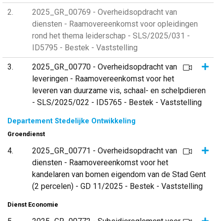
2
2025_GR_00769 - Overheidsopdracht van
diensten - Raamovereenkomst voor opleidingen
rond het thema leiderschap - SLS/2025/031 -
ID5795 - Bestek - Vaststelling
Same
3
2025_GR_00770 - Overheidsopdracht van
leveringen - Raamovereenkomst voor het
leveren van duurzame vis, schaal- en schelpdieren
- SLS/2025/022 - ID5765 - Bestek - Vaststelling
Departement Stedelijke Ontwikkeling
Groendienst
Same
4
2025_GR_00771 - Overheidsopdracht van
diensten - Raamovereenkomst voor het
kandelaren van bomen eigendom van de Stad Gent
(2 percelen) - GD 11/2025 - Bestek - Vaststelling
Dienst Economie
Same