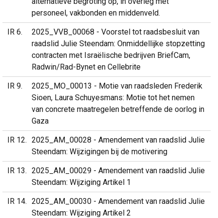
alternatieve begroting op, in overleg met
personeel, vakbonden en middenveld.
IR 6
2025_VVB_00068 - Voorstel tot raadsbesluit van
raadslid Julie Steendam: Onmiddellijke stopzetting
contracten met Israëlische bedrijven BriefCam,
Radwin/Rad-Bynet en Cellebrite
IR 9
2025_MO_00013 - Motie van raadsleden Frederik
Sioen, Laura Schuyesmans: Motie tot het nemen
van concrete maatregelen betreffende de oorlog in
Gaza
IR 12
2025_AM_00028 - Amendement van raadslid Julie
Steendam: Wijzigingen bij de motivering
IR 13
2025_AM_00029 - Amendement van raadslid Julie
Steendam: Wijziging Artikel 1
IR 14
2025_AM_00030 - Amendement van raadslid Julie
Steendam: Wijziging Artikel 2