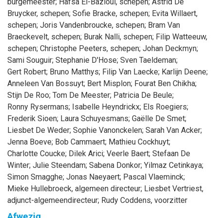
burgemeester
;
Hafsa
El-Bazioui
, schepen
;
Astrid
De
Bruycker
, schepen
;
Sofie
Bracke
, schepen
;
Evita
Willaert
,
schepen
;
Joris
Vandenbroucke
, schepen
;
Bram
Van
Braeckevelt
, schepen
;
Burak
Nalli
, schepen
;
Filip
Watteeuw
,
schepen
;
Christophe
Peeters
, schepen
;
Johan
Deckmyn
;
Sami
Souguir
;
Stephanie
D'Hose
;
Sven
Taeldeman
;
Gert
Robert
;
Bruno
Matthys
;
Filip
Van Laecke
;
Karlijn
Deene
;
Anneleen
Van Bossuyt
;
Bert
Misplon
;
Fourat
Ben Chikha
;
Stijn
De Roo
;
Tom
De Meester
;
Patricia
De Beule
;
Ronny
Rysermans
;
Isabelle
Heyndrickx
;
Els
Roegiers
;
Frederik
Sioen
;
Laura
Schuyesmans
;
Gaëlle
De Smet
;
Liesbet
De Weder
;
Sophie
Vanonckelen
;
Sarah
Van Acker
;
Jenna
Boeve
;
Bob
Cammaert
;
Mathieu
Cockhuyt
;
Charlotte
Coucke
;
Dilek
Arici
;
Veerle
Baert
;
Stefaan
De
Winter
;
Julie
Steendam
;
Sabena
Donkor
;
Yilmaz
Cetinkaya
;
Simon
Smagghe
;
Jonas
Naeyaert
;
Pascal
Vlaeminck
;
Mieke
Hullebroeck
, algemeen directeur
;
Liesbet
Vertriest
,
adjunct-algemeendirecteur
;
Rudy
Coddens
, voorzitter
Afwezig