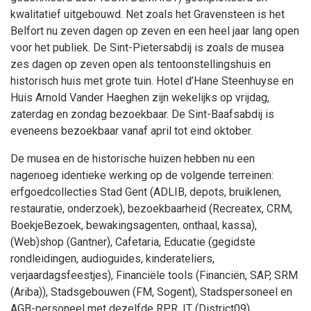
kwalitatief uitgebouwd. Net zoals het Gravensteen is het
Belfort nu zeven dagen op zeven en een heel jaar lang open
voor het publiek. De Sint-Pietersabdij is zoals de musea
zes dagen op zeven open als tentoonstellingshuis en
historisch huis met grote tuin. Hotel d’Hane Steenhuyse en
Huis Arnold Vander Haeghen zijn wekelijks op vrijdag,
zaterdag en zondag bezoekbaar. De Sint-Baafsabdij is
eveneens bezoekbaar vanaf april tot eind oktober.
De musea en de historische huizen hebben nu een
nagenoeg identieke werking op de volgende terreinen:
erfgoedcollecties Stad Gent (ADLIB, depots, bruiklenen,
restauratie, onderzoek), bezoekbaarheid (Recreatex, CRM,
BoekjeBezoek, bewakingsagenten, onthaal, kassa),
(Web)shop (Gantner), Cafetaria, Educatie (gegidste
rondleidingen, audioguides, kinderateliers,
verjaardagsfeestjes), Financiële tools (Financiën, SAP, SRM
(Ariba)), Stadsgebouwen (FM, Sogent), Stadspersoneel en
AGB-personeel met dezelfde RPR, IT (District09).