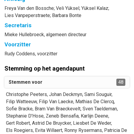
Freya
Van den Bossche
;
Veli
Yüksel
;
Yüksel
Kalaz
;
Lies
Vanpeperstraete
;
Barbara
Bonte
Secretaris
Mieke
Hullebroeck
, algemeen directeur
Voorzitter
Rudy
Coddens
, voorzitter
Stemming op het agendapunt
Stemmen voor
48
Christophe
Peeters
,
Johan
Deckmyn
,
Sami
Souguir
,
Filip
Watteeuw
,
Filip
Van Laecke
,
Mathias
De Clercq
,
Sofie
Bracke
,
Bram
Van Braeckevelt
,
Sven
Taeldeman
,
Stephanie
D'Hose
,
Zeneb
Bensafia
,
Karlijn
Deene
,
Gert
Robert
,
Astrid
De Bruycker
,
Liesbet
De Weder
,
Els
Roegiers
,
Evita
Willaert
,
Ronny
Rysermans
,
Patricia
De