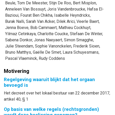
Beule
,
Tom
De Meester
,
Stijn
De Roo
,
Bert
Misplon
,
Anneleen
Van Bossuyt
,
Joris
Vandenbroucke
,
Hafsa
El-
Bazioui
,
Fourat
Ben Chikha
,
Isabelle
Heyndrickx
,
Burak
Nalli
,
Sarah
Van Acker
,
Dilek
Arici
,
Veerle
Baert
,
Jenna
Boeve
,
Bob
Cammaert
,
Mathieu
Cockhuyt
,
Yilmaz
Cetinkaya
,
Charlotte
Coucke
,
Stefaan
De Winter
,
Sabena
Donkor
,
Jonas
Naeyaert
,
Simon
Smagghe
,
Julie
Steendam
,
Sophie
Vanonckelen
,
Frederik
Sioen
,
Bruno
Matthys
,
Gaëlle
De Smet
,
Laura
Schuyesmans
,
Pascal
Vlaeminck
,
Rudy
Coddens
Motivering
Regelgeving waaruit blijkt dat het orgaan
bevoegd is
Het decreet over het lokaal bestuur van 22 december 2017,
artikel 40, § 1
Op basis van welke regels (rechtsgronden)
wordt deze beslissing genomen?