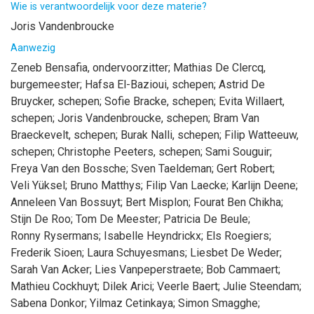
Wie is verantwoordelijk voor deze materie?
Joris Vandenbroucke
Aanwezig
Zeneb
Bensafia
, ondervoorzitter
;
Mathias
De Clercq
,
burgemeester
;
Hafsa
El-Bazioui
, schepen
;
Astrid
De
Bruycker
, schepen
;
Sofie
Bracke
, schepen
;
Evita
Willaert
,
schepen
;
Joris
Vandenbroucke
, schepen
;
Bram
Van
Braeckevelt
, schepen
;
Burak
Nalli
, schepen
;
Filip
Watteeuw
,
schepen
;
Christophe
Peeters
, schepen
;
Sami
Souguir
;
Freya
Van den Bossche
;
Sven
Taeldeman
;
Gert
Robert
;
Veli
Yüksel
;
Bruno
Matthys
;
Filip
Van Laecke
;
Karlijn
Deene
;
Anneleen
Van Bossuyt
;
Bert
Misplon
;
Fourat
Ben Chikha
;
Stijn
De Roo
;
Tom
De Meester
;
Patricia
De Beule
;
Ronny
Rysermans
;
Isabelle
Heyndrickx
;
Els
Roegiers
;
Frederik
Sioen
;
Laura
Schuyesmans
;
Liesbet
De Weder
;
Sarah
Van Acker
;
Lies
Vanpeperstraete
;
Bob
Cammaert
;
Mathieu
Cockhuyt
;
Dilek
Arici
;
Veerle
Baert
;
Julie
Steendam
;
Sabena
Donkor
;
Yilmaz
Cetinkaya
;
Simon
Smagghe
;