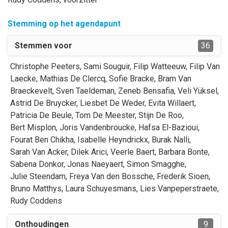
Stemming op het agendapunt
Stemmen voor
36
Christophe
Peeters
,
Sami
Souguir
,
Filip
Watteeuw
,
Filip
Van
Laecke
,
Mathias
De Clercq
,
Sofie
Bracke
,
Bram
Van
Braeckevelt
,
Sven
Taeldeman
,
Zeneb
Bensafia
,
Veli
Yüksel
,
Astrid
De Bruycker
,
Liesbet
De Weder
,
Evita
Willaert
,
Patricia
De Beule
,
Tom
De Meester
,
Stijn
De Roo
,
Bert
Misplon
,
Joris
Vandenbroucke
,
Hafsa
El-Bazioui
,
Fourat
Ben Chikha
,
Isabelle
Heyndrickx
,
Burak
Nalli
,
Sarah
Van Acker
,
Dilek
Arici
,
Veerle
Baert
,
Barbara
Bonte
,
Sabena
Donkor
,
Jonas
Naeyaert
,
Simon
Smagghe
,
Julie
Steendam
,
Freya
Van den Bossche
,
Frederik
Sioen
,
Bruno
Matthys
,
Laura
Schuyesmans
,
Lies
Vanpeperstraete
,
Rudy
Coddens
Onthoudingen
9