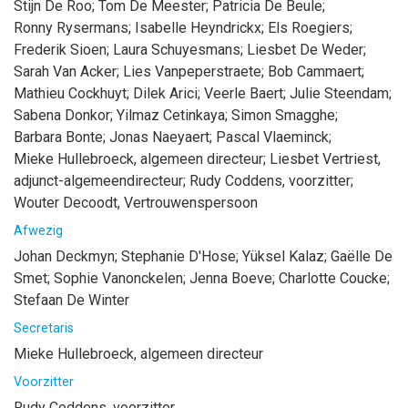
Stijn
De Roo
;
Tom
De Meester
;
Patricia
De Beule
;
Ronny
Rysermans
;
Isabelle
Heyndrickx
;
Els
Roegiers
;
Frederik
Sioen
;
Laura
Schuyesmans
;
Liesbet
De Weder
;
Sarah
Van Acker
;
Lies
Vanpeperstraete
;
Bob
Cammaert
;
Mathieu
Cockhuyt
;
Dilek
Arici
;
Veerle
Baert
;
Julie
Steendam
;
Sabena
Donkor
;
Yilmaz
Cetinkaya
;
Simon
Smagghe
;
Barbara
Bonte
;
Jonas
Naeyaert
;
Pascal
Vlaeminck
;
Mieke
Hullebroeck
, algemeen directeur
;
Liesbet
Vertriest
,
adjunct-algemeendirecteur
;
Rudy
Coddens
, voorzitter
;
Wouter
Decoodt
, Vertrouwenspersoon
Afwezig
Johan
Deckmyn
;
Stephanie
D'Hose
;
Yüksel
Kalaz
;
Gaëlle
De
Smet
;
Sophie
Vanonckelen
;
Jenna
Boeve
;
Charlotte
Coucke
;
Stefaan
De Winter
Secretaris
Mieke
Hullebroeck
, algemeen directeur
Voorzitter
Rudy
Coddens
, voorzitter