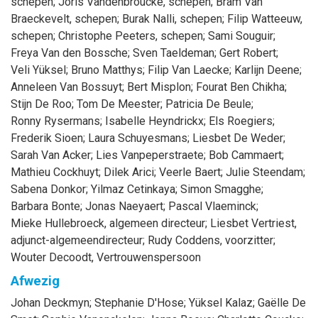
schepen
;
Joris
Vandenbroucke
, schepen
;
Bram
Van
Braeckevelt
, schepen
;
Burak
Nalli
, schepen
;
Filip
Watteeuw
,
schepen
;
Christophe
Peeters
, schepen
;
Sami
Souguir
;
Freya
Van den Bossche
;
Sven
Taeldeman
;
Gert
Robert
;
Veli
Yüksel
;
Bruno
Matthys
;
Filip
Van Laecke
;
Karlijn
Deene
;
Anneleen
Van Bossuyt
;
Bert
Misplon
;
Fourat
Ben Chikha
;
Stijn
De Roo
;
Tom
De Meester
;
Patricia
De Beule
;
Ronny
Rysermans
;
Isabelle
Heyndrickx
;
Els
Roegiers
;
Frederik
Sioen
;
Laura
Schuyesmans
;
Liesbet
De Weder
;
Sarah
Van Acker
;
Lies
Vanpeperstraete
;
Bob
Cammaert
;
Mathieu
Cockhuyt
;
Dilek
Arici
;
Veerle
Baert
;
Julie
Steendam
;
Sabena
Donkor
;
Yilmaz
Cetinkaya
;
Simon
Smagghe
;
Barbara
Bonte
;
Jonas
Naeyaert
;
Pascal
Vlaeminck
;
Mieke
Hullebroeck
, algemeen directeur
;
Liesbet
Vertriest
,
adjunct-algemeendirecteur
;
Rudy
Coddens
, voorzitter
;
Wouter
Decoodt
, Vertrouwenspersoon
Afwezig
Johan
Deckmyn
;
Stephanie
D'Hose
;
Yüksel
Kalaz
;
Gaëlle
De