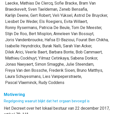
Laecke
,
Mathias
De Clercq
,
Sofie
Bracke
,
Bram
Van
Braeckevelt
,
Sven
Taeldeman
,
Zeneb
Bensafia
,
Karlijn
Deene
,
Gert
Robert
,
Veli
Yüksel
,
Astrid
De Bruycker
,
Liesbet
De Weder
,
Els
Roegiers
,
Evita
Willaert
,
Ronny
Rysermans
,
Patricia
De Beule
,
Tom
De Meester
,
Stijn
De Roo
,
Bert
Misplon
,
Anneleen
Van Bossuyt
,
Joris
Vandenbroucke
,
Hafsa
El-Bazioui
,
Fourat
Ben Chikha
,
Isabelle
Heyndrickx
,
Burak
Nalli
,
Sarah
Van Acker
,
Dilek
Arici
,
Veerle
Baert
,
Barbara
Bonte
,
Bob
Cammaert
,
Mathieu
Cockhuyt
,
Yilmaz
Cetinkaya
,
Sabena
Donkor
,
Jonas
Naeyaert
,
Simon
Smagghe
,
Julie
Steendam
,
Freya
Van den Bossche
,
Frederik
Sioen
,
Bruno
Matthys
,
Laura
Schuyesmans
,
Lies
Vanpeperstraete
,
Pascal
Vlaeminck
,
Rudy
Coddens
Motivering
Regelgeving waaruit blijkt dat het orgaan bevoegd is
Het Decreet over het lokaal bestuur van 22 december 2017,