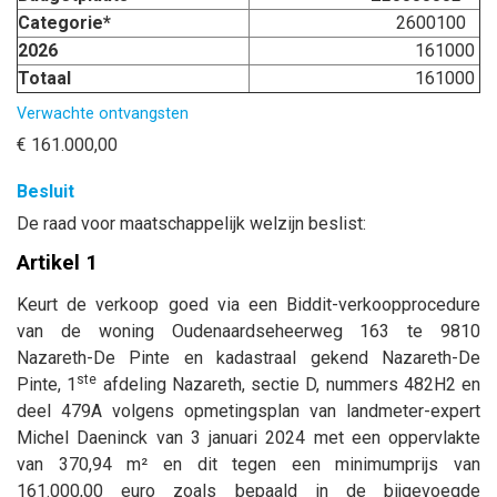
Categorie*
2600100
2026
161000
Totaal
161000
Verwachte ontvangsten
€ 161.000,00
Besluit
De raad voor maatschappelijk welzijn beslist:
Artikel 1
Keurt de verkoop goed via een Biddit-verkoopprocedure
van de woning Oudenaardseheerweg 163 te 9810
Nazareth-De Pinte en kadastraal gekend Nazareth-De
ste
Pinte, 1
afdeling Nazareth, sectie D, nummers 482H2 en
deel 479A volgens opmetingsplan van landmeter-expert
Michel Daeninck van 3 januari 2024 met een oppervlakte
van 370,94 m² en dit tegen een minimumprijs van
161.000,00 euro zoals bepaald in de bijgevoegde