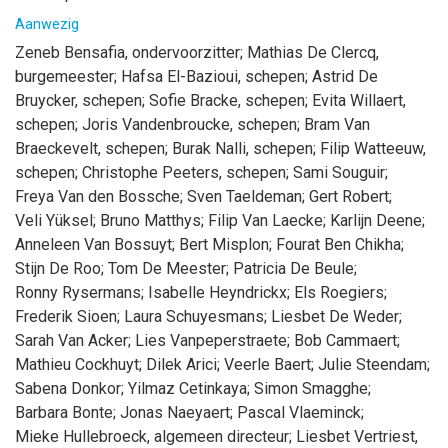
Aanwezig
Zeneb
Bensafia
, ondervoorzitter
;
Mathias
De Clercq
,
burgemeester
;
Hafsa
El-Bazioui
, schepen
;
Astrid
De
Bruycker
, schepen
;
Sofie
Bracke
, schepen
;
Evita
Willaert
,
schepen
;
Joris
Vandenbroucke
, schepen
;
Bram
Van
Braeckevelt
, schepen
;
Burak
Nalli
, schepen
;
Filip
Watteeuw
,
schepen
;
Christophe
Peeters
, schepen
;
Sami
Souguir
;
Freya
Van den Bossche
;
Sven
Taeldeman
;
Gert
Robert
;
Veli
Yüksel
;
Bruno
Matthys
;
Filip
Van Laecke
;
Karlijn
Deene
;
Anneleen
Van Bossuyt
;
Bert
Misplon
;
Fourat
Ben Chikha
;
Stijn
De Roo
;
Tom
De Meester
;
Patricia
De Beule
;
Ronny
Rysermans
;
Isabelle
Heyndrickx
;
Els
Roegiers
;
Frederik
Sioen
;
Laura
Schuyesmans
;
Liesbet
De Weder
;
Sarah
Van Acker
;
Lies
Vanpeperstraete
;
Bob
Cammaert
;
Mathieu
Cockhuyt
;
Dilek
Arici
;
Veerle
Baert
;
Julie
Steendam
;
Sabena
Donkor
;
Yilmaz
Cetinkaya
;
Simon
Smagghe
;
Barbara
Bonte
;
Jonas
Naeyaert
;
Pascal
Vlaeminck
;
Mieke
Hullebroeck
, algemeen directeur
;
Liesbet
Vertriest
,