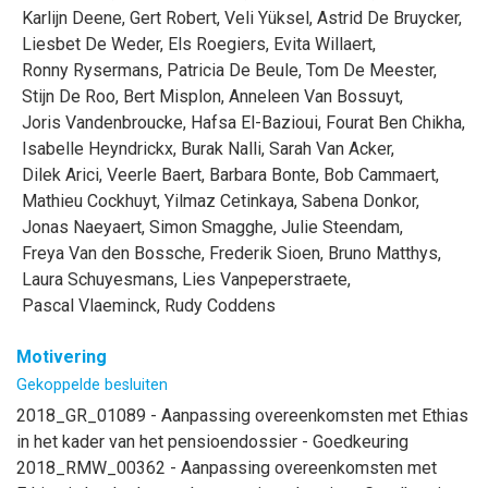
Karlijn
Deene
,
Gert
Robert
,
Veli
Yüksel
,
Astrid
De Bruycker
,
Liesbet
De Weder
,
Els
Roegiers
,
Evita
Willaert
,
Ronny
Rysermans
,
Patricia
De Beule
,
Tom
De Meester
,
Stijn
De Roo
,
Bert
Misplon
,
Anneleen
Van Bossuyt
,
Joris
Vandenbroucke
,
Hafsa
El-Bazioui
,
Fourat
Ben Chikha
,
Isabelle
Heyndrickx
,
Burak
Nalli
,
Sarah
Van Acker
,
Dilek
Arici
,
Veerle
Baert
,
Barbara
Bonte
,
Bob
Cammaert
,
Mathieu
Cockhuyt
,
Yilmaz
Cetinkaya
,
Sabena
Donkor
,
Jonas
Naeyaert
,
Simon
Smagghe
,
Julie
Steendam
,
Freya
Van den Bossche
,
Frederik
Sioen
,
Bruno
Matthys
,
Laura
Schuyesmans
,
Lies
Vanpeperstraete
,
Pascal
Vlaeminck
,
Rudy
Coddens
Motivering
Gekoppelde besluiten
2018_GR_01089 - Aanpassing overeenkomsten met Ethias
in het kader van het pensioendossier - Goedkeuring
2018_RMW_00362 - Aanpassing overeenkomsten met