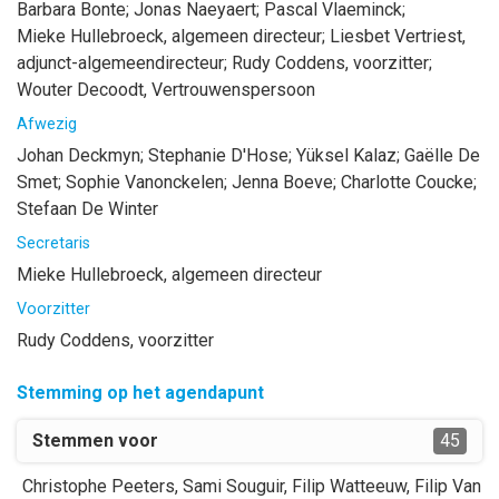
Barbara
Bonte
;
Jonas
Naeyaert
;
Pascal
Vlaeminck
;
Mieke
Hullebroeck
, algemeen directeur
;
Liesbet
Vertriest
,
adjunct-algemeendirecteur
;
Rudy
Coddens
, voorzitter
;
Wouter
Decoodt
, Vertrouwenspersoon
Afwezig
Johan
Deckmyn
;
Stephanie
D'Hose
;
Yüksel
Kalaz
;
Gaëlle
De
Smet
;
Sophie
Vanonckelen
;
Jenna
Boeve
;
Charlotte
Coucke
;
Stefaan
De Winter
Secretaris
Mieke
Hullebroeck
, algemeen directeur
Voorzitter
Rudy
Coddens
, voorzitter
Stemming op het agendapunt
Stemmen voor
45
Christophe
Peeters
,
Sami
Souguir
,
Filip
Watteeuw
,
Filip
Van