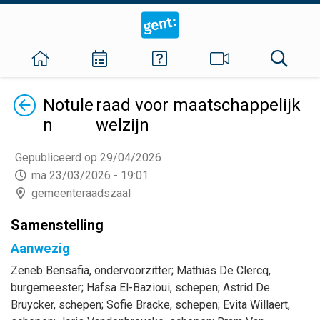
Terug
Notule
raad voor maatschappelijk
n
welzijn
Gepubliceerd op 29/04/2026
ma 23/03/2026 - 19:01
gemeenteraadszaal
Samenstelling
Aanwezig
Zeneb
Bensafia
, ondervoorzitter
;
Mathias
De Clercq
,
burgemeester
;
Hafsa
El-Bazioui
, schepen
;
Astrid
De
Bruycker
, schepen
;
Sofie
Bracke
, schepen
;
Evita
Willaert
,