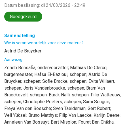
Datum beslissing
:
di 24/03/2026 - 22:49
Goedgekeurd
Samenstelling
Wie is verantwoordelijk voor deze materie?
Astrid De Bruycker
Aanwezig
Zeneb
Bensafia
, ondervoorzitter
;
Mathias
De Clercq
,
burgemeester
;
Hafsa
El-Bazioui
, schepen
;
Astrid
De
Bruycker
, schepen
;
Sofie
Bracke
, schepen
;
Evita
Willaert
,
schepen
;
Joris
Vandenbroucke
, schepen
;
Bram
Van
Braeckevelt
, schepen
;
Burak
Nalli
, schepen
;
Filip
Watteeuw
,
schepen
;
Christophe
Peeters
, schepen
;
Sami
Souguir
;
Freya
Van den Bossche
;
Sven
Taeldeman
;
Gert
Robert
;
Veli
Yüksel
;
Bruno
Matthys
;
Filip
Van Laecke
;
Karlijn
Deene
;
Anneleen
Van Bossuyt
;
Bert
Misplon
;
Fourat
Ben Chikha
;