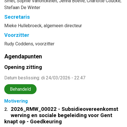
Smet
;
Sophie
Vanonckelen
;
Jenna
Boeve
;
Charlotte
Coucke
;
Stefaan
De Winter
Secretaris
Mieke
Hullebroeck
, algemeen directeur
Voorzitter
Rudy
Coddens
, voorzitter
Agendapunten
Opening zitting
Datum beslissing
:
di 24/03/2026 - 22:47
Behandeld
Motivering
2026_RMW_00022 - Subsidieovereenkomst
2.
werving en sociale begeleiding voor Gent
knapt op - Goedkeuring