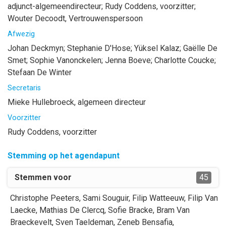
adjunct-algemeendirecteur
;
Rudy
Coddens
, voorzitter
;
Wouter
Decoodt
, Vertrouwenspersoon
Afwezig
Johan
Deckmyn
;
Stephanie
D'Hose
;
Yüksel
Kalaz
;
Gaëlle
De
Smet
;
Sophie
Vanonckelen
;
Jenna
Boeve
;
Charlotte
Coucke
;
Stefaan
De Winter
Secretaris
Mieke
Hullebroeck
, algemeen directeur
Voorzitter
Rudy
Coddens
, voorzitter
Stemming op het agendapunt
Stemmen voor
45
Christophe
Peeters
,
Sami
Souguir
,
Filip
Watteeuw
,
Filip
Van
Laecke
,
Mathias
De Clercq
,
Sofie
Bracke
,
Bram
Van
Braeckevelt
,
Sven
Taeldeman
,
Zeneb
Bensafia
,