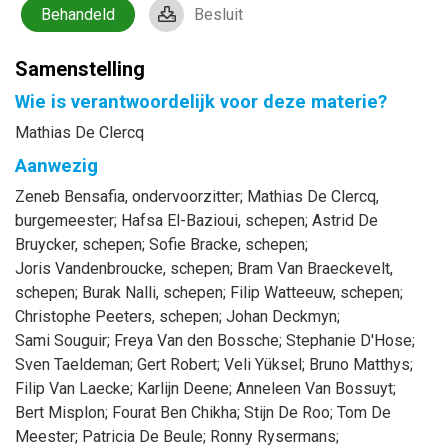
Behandeld
Besluit
Samenstelling
Wie is verantwoordelijk voor deze materie?
Mathias De Clercq
Aanwezig
Zeneb
Bensafia
, ondervoorzitter
;
Mathias
De Clercq
,
burgemeester
;
Hafsa
El-Bazioui
, schepen
;
Astrid
De
Bruycker
, schepen
;
Sofie
Bracke
, schepen
;
Joris
Vandenbroucke
, schepen
;
Bram
Van Braeckevelt
,
schepen
;
Burak
Nalli
, schepen
;
Filip
Watteeuw
, schepen
;
Christophe
Peeters
, schepen
;
Johan
Deckmyn
;
Sami
Souguir
;
Freya
Van den Bossche
;
Stephanie
D'Hose
;
Sven
Taeldeman
;
Gert
Robert
;
Veli
Yüksel
;
Bruno
Matthys
;
Filip
Van Laecke
;
Karlijn
Deene
;
Anneleen
Van Bossuyt
;
Bert
Misplon
;
Fourat
Ben Chikha
;
Stijn
De Roo
;
Tom
De
Meester
;
Patricia
De Beule
;
Ronny
Rysermans
;