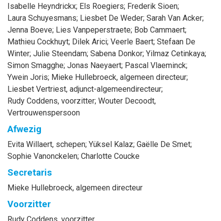
Isabelle
Heyndrickx
;
Els
Roegiers
;
Frederik
Sioen
;
Laura
Schuyesmans
;
Liesbet
De Weder
;
Sarah
Van Acker
;
Jenna
Boeve
;
Lies
Vanpeperstraete
;
Bob
Cammaert
;
Mathieu
Cockhuyt
;
Dilek
Arici
;
Veerle
Baert
;
Stefaan
De
Winter
;
Julie
Steendam
;
Sabena
Donkor
;
Yilmaz
Cetinkaya
;
Simon
Smagghe
;
Jonas
Naeyaert
;
Pascal
Vlaeminck
;
Ywein
Joris
;
Mieke
Hullebroeck
, algemeen directeur
;
Liesbet
Vertriest
, adjunct-algemeendirecteur
;
Rudy
Coddens
, voorzitter
;
Wouter
Decoodt
,
Vertrouwenspersoon
Afwezig
Evita
Willaert
, schepen
;
Yüksel
Kalaz
;
Gaëlle
De Smet
;
Sophie
Vanonckelen
;
Charlotte
Coucke
Secretaris
Mieke
Hullebroeck
, algemeen directeur
Voorzitter
Rudy
Coddens
, voorzitter