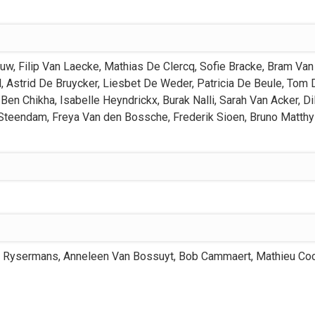
euw
,
Filip
Van Laecke
,
Mathias
De Clercq
,
Sofie
Bracke
,
Bram
Van
l
,
Astrid
De Bruycker
,
Liesbet
De Weder
,
Patricia
De Beule
,
Tom
Ben Chikha
,
Isabelle
Heyndrickx
,
Burak
Nalli
,
Sarah
Van Acker
,
Di
Steendam
,
Freya
Van den Bossche
,
Frederik
Sioen
,
Bruno
Matthy
Rysermans
,
Anneleen
Van Bossuyt
,
Bob
Cammaert
,
Mathieu
Coc