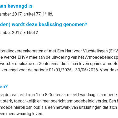
gaan bevoegd is
e
ember 2017, artikel 77, 1
lid.
nden) wordt deze beslissing genomen?
ember 2017, artikel 2.
bsidieovereenkomsten af met Een Hart voor Vluchtelingen (EHV
e werkte EHVV mee aan de uitvoering van het Armoedebeleidspla
tsbare situatie en Gentenaars die in hun leven opnieuw moeten
jk verlengd voor de periode 01/01/2026 - 30/06/2026. Voor dez
en?
harde realiteit: bijna 1 op 8 Gentenaars leeft vandaag in armoede
t sterk, toegankelijk en mensgericht armoedebeleid verder. Een b
oede hierbij dan ook als een netwerk van uitsluitingen dat zich 
 een menswaardig leven.