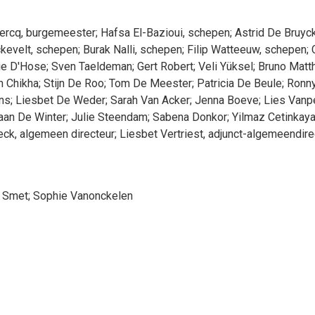
ercq
, burgemeester
;
Hafsa
El-Bazioui
, schepen
;
Astrid
De Bruyc
kevelt
, schepen
;
Burak
Nalli
, schepen
;
Filip
Watteeuw
, schepen
;
ie
D'Hose
;
Sven
Taeldeman
;
Gert
Robert
;
Veli
Yüksel
;
Bruno
Matt
n Chikha
;
Stijn
De Roo
;
Tom
De Meester
;
Patricia
De Beule
;
Ronn
ns
;
Liesbet
De Weder
;
Sarah
Van Acker
;
Jenna
Boeve
;
Lies
Vanp
aan
De Winter
;
Julie
Steendam
;
Sabena
Donkor
;
Yilmaz
Cetinkay
eck
, algemeen directeur
;
Liesbet
Vertriest
, adjunct-algemeendire
 Smet
;
Sophie
Vanonckelen