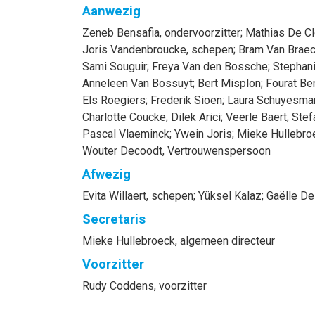
Aanwezig
Zeneb
Bensafia
, ondervoorzitter
;
Mathias
De Cl
Joris
Vandenbroucke
, schepen
;
Bram
Van Braec
Sami
Souguir
;
Freya
Van den Bossche
;
Stephan
Anneleen
Van Bossuyt
;
Bert
Misplon
;
Fourat
Be
Els
Roegiers
;
Frederik
Sioen
;
Laura
Schuyesma
Charlotte
Coucke
;
Dilek
Arici
;
Veerle
Baert
;
Stef
Pascal
Vlaeminck
;
Ywein
Joris
;
Mieke
Hullebro
Wouter
Decoodt
, Vertrouwenspersoon
Afwezig
Evita
Willaert
, schepen
;
Yüksel
Kalaz
;
Gaëlle
De
Secretaris
Mieke
Hullebroeck
, algemeen directeur
Voorzitter
Rudy
Coddens
, voorzitter