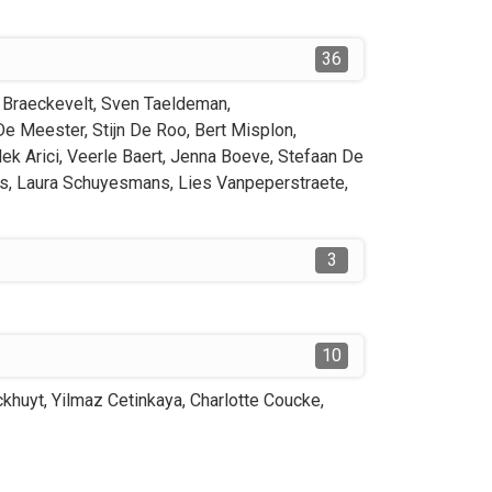
36
 Braeckevelt
,
Sven
Taeldeman
,
De Meester
,
Stijn
De Roo
,
Bert
Misplon
,
lek
Arici
,
Veerle
Baert
,
Jenna
Boeve
,
Stefaan
De
s
,
Laura
Schuyesmans
,
Lies
Vanpeperstraete
,
3
10
khuyt
,
Yilmaz
Cetinkaya
,
Charlotte
Coucke
,