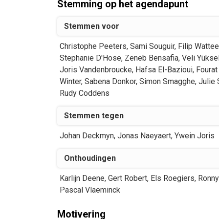
Stemming op het agendapunt
Stemmen voor
Christophe
Peeters
,
Sami
Souguir
,
Filip
Watte
Stephanie
D'Hose
,
Zeneb
Bensafia
,
Veli
Yükse
Joris
Vandenbroucke
,
Hafsa
El-Bazioui
,
Fourat
Winter
,
Sabena
Donkor
,
Simon
Smagghe
,
Julie
Rudy
Coddens
Stemmen tegen
Johan
Deckmyn
,
Jonas
Naeyaert
,
Ywein
Joris
Onthoudingen
Karlijn
Deene
,
Gert
Robert
,
Els
Roegiers
,
Ronny
Pascal
Vlaeminck
Motivering