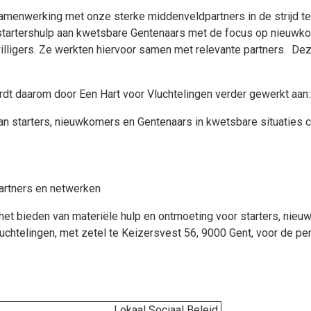
menwerking met onze sterke middenveldpartners in de strijd te
n startershulp aan kwetsbare Gentenaars met de focus op nieuw
lligers. Ze werkten hiervoor samen met relevante partners. Dez
dt daarom door Een Hart voor Vluchtelingen verder gewerkt aan:
n starters, nieuwkomers en Gentenaars in kwetsbare situaties co
artners en netwerken
et bieden van materiële hulp en ontmoeting voor starters, nieu
luchtelingen, met zetel te Keizersvest 56, 9000 Gent, voor de 
Lokaal Sociaal Beleid