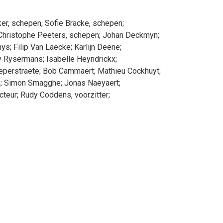
ker
, schepen
;
Sofie
Bracke
, schepen
;
Christophe
Peeters
, schepen
;
Johan
Deckmyn
;
hys
;
Filip
Van Laecke
;
Karlijn
Deene
;
y
Rysermans
;
Isabelle
Heyndrickx
;
eperstraete
;
Bob
Cammaert
;
Mathieu
Cockhuyt
;
a
;
Simon
Smagghe
;
Jonas
Naeyaert
;
cteur
;
Rudy
Coddens
, voorzitter
;