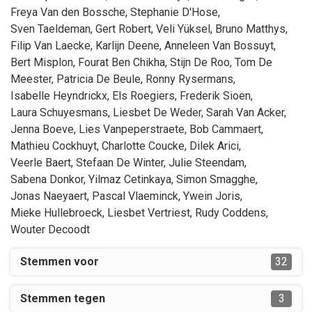
Freya
Van den Bossche
,
Stephanie
D'Hose
,
Sven
Taeldeman
,
Gert
Robert
,
Veli
Yüksel
,
Bruno
Matthys
,
Filip
Van Laecke
,
Karlijn
Deene
,
Anneleen
Van Bossuyt
,
Bert
Misplon
,
Fourat
Ben Chikha
,
Stijn
De Roo
,
Tom
De
Meester
,
Patricia
De Beule
,
Ronny
Rysermans
,
Isabelle
Heyndrickx
,
Els
Roegiers
,
Frederik
Sioen
,
Laura
Schuyesmans
,
Liesbet
De Weder
,
Sarah
Van Acker
,
Jenna
Boeve
,
Lies
Vanpeperstraete
,
Bob
Cammaert
,
Mathieu
Cockhuyt
,
Charlotte
Coucke
,
Dilek
Arici
,
Veerle
Baert
,
Stefaan
De Winter
,
Julie
Steendam
,
Sabena
Donkor
,
Yilmaz
Cetinkaya
,
Simon
Smagghe
,
Jonas
Naeyaert
,
Pascal
Vlaeminck
,
Ywein
Joris
,
Mieke
Hullebroeck
,
Liesbet
Vertriest
,
Rudy
Coddens
,
Wouter
Decoodt
Stemmen voor
32
Stemmen tegen
3