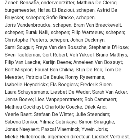
Zeneb
Bensafia
, ondervoorzitter
;
Mathias
De Clercq
,
burgemeester
;
Hafsa
El-Bazioui
, schepen
;
Astrid
De
Bruycker
, schepen
;
Sofie
Bracke
, schepen
;
Joris
Vandenbroucke
, schepen
;
Bram
Van Braeckevelt
,
schepen
;
Burak
Nalli
, schepen
;
Filip
Watteeuw
, schepen
;
Christophe
Peeters
, schepen
;
Johan
Deckmyn
;
Sami
Souguir
;
Freya
Van den Bossche
;
Stephanie
D'Hose
;
Sven
Taeldeman
;
Gert
Robert
;
Veli
Yüksel
;
Bruno
Matthys
;
Filip
Van Laecke
;
Karlijn
Deene
;
Anneleen
Van Bossuyt
;
Bert
Misplon
;
Fourat
Ben Chikha
;
Stijn
De Roo
;
Tom
De
Meester
;
Patricia
De Beule
;
Ronny
Rysermans
;
Isabelle
Heyndrickx
;
Els
Roegiers
;
Frederik
Sioen
;
Laura
Schuyesmans
;
Liesbet
De Weder
;
Sarah
Van Acker
;
Jenna
Boeve
;
Lies
Vanpeperstraete
;
Bob
Cammaert
;
Mathieu
Cockhuyt
;
Charlotte
Coucke
;
Dilek
Arici
;
Veerle
Baert
;
Stefaan
De Winter
;
Julie
Steendam
;
Sabena
Donkor
;
Yilmaz
Cetinkaya
;
Simon
Smagghe
;
Jonas
Naeyaert
;
Pascal
Vlaeminck
;
Ywein
Joris
;
Mieke
Hullebroeck
, algemeen directeur
;
Liesbet
Vertriest
,