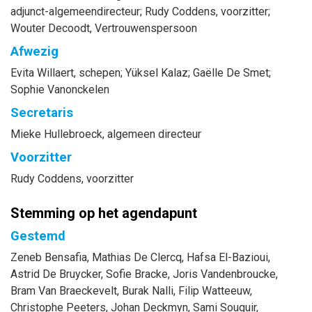
adjunct-algemeendirecteur
;
Rudy
Coddens
, voorzitter
;
Wouter
Decoodt
, Vertrouwenspersoon
Afwezig
Evita
Willaert
, schepen
;
Yüksel
Kalaz
;
Gaëlle
De Smet
;
Sophie
Vanonckelen
Secretaris
Mieke
Hullebroeck
, algemeen directeur
Voorzitter
Rudy
Coddens
, voorzitter
Stemming op het agendapunt
Gestemd
Zeneb
Bensafia
,
Mathias
De Clercq
,
Hafsa
El-Bazioui
,
Astrid
De Bruycker
,
Sofie
Bracke
,
Joris
Vandenbroucke
,
Bram
Van Braeckevelt
,
Burak
Nalli
,
Filip
Watteeuw
,
Christophe
Peeters
,
Johan
Deckmyn
,
Sami
Souguir
,