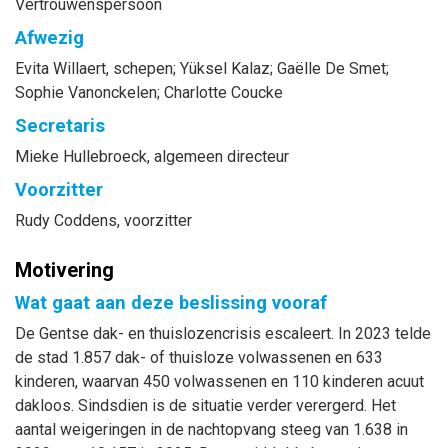
Vertrouwenspersoon
Afwezig
Evita
Willaert
, schepen
;
Yüksel
Kalaz
;
Gaëlle
De Smet
;
Sophie
Vanonckelen
;
Charlotte
Coucke
Secretaris
Mieke
Hullebroeck
, algemeen directeur
Voorzitter
Rudy
Coddens
, voorzitter
Motivering
Wat gaat aan deze beslissing vooraf
De Gentse dak- en thuislozencrisis escaleert. In 2023 telde
de stad 1.857 dak- of thuisloze volwassenen en 633
kinderen, waarvan 450 volwassenen en 110 kinderen acuut
dakloos. Sindsdien is de situatie verder verergerd. Het
aantal weigeringen in de nachtopvang steeg van 1.638 in