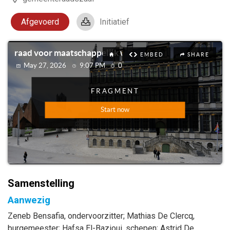
Afgevoerd
Initiatief
Samenstelling
Aanwezig
Zeneb
Bensafia
, ondervoorzitter
;
Mathias
De Clercq
,
burgemeester
;
Hafsa
El-Bazioui
, schepen
;
Astrid
De