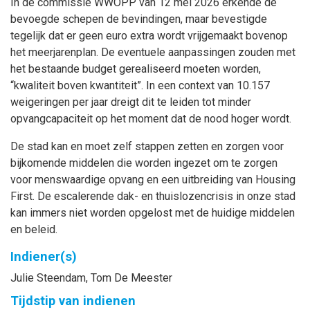
In de commissie WWOPP van 12 mei 2026 erkende de
bevoegde schepen de bevindingen, maar bevestigde
tegelijk dat er geen euro extra wordt vrijgemaakt bovenop
het meerjarenplan. De eventuele aanpassingen zouden met
het bestaande budget gerealiseerd moeten worden,
“kwaliteit boven kwantiteit”. In een context van 10.157
weigeringen per jaar dreigt dit te leiden tot minder
opvangcapaciteit op het moment dat de nood hoger wordt.
De stad kan en moet zelf stappen zetten en zorgen voor
bijkomende middelen die worden ingezet om te zorgen
voor menswaardige opvang en een uitbreiding van Housing
First. De escalerende dak- en thuislozencrisis in onze stad
kan immers niet worden opgelost met de huidige middelen
en beleid.
Indiener(s)
Julie
Steendam
,
Tom
De Meester
Tijdstip van indienen