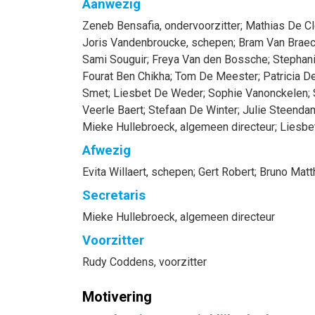
Aanwezig
Zeneb
Bensafia
, ondervoorzitter
;
Mathias
De Cl
Joris
Vandenbroucke
, schepen
;
Bram
Van Braec
Sami
Souguir
;
Freya
Van den Bossche
;
Stephan
Fourat
Ben Chikha
;
Tom
De Meester
;
Patricia
De
Smet
;
Liesbet
De Weder
;
Sophie
Vanonckelen
;
Veerle
Baert
;
Stefaan
De Winter
;
Julie
Steenda
Mieke
Hullebroeck
, algemeen directeur
;
Liesbe
Afwezig
Evita
Willaert
, schepen
;
Gert
Robert
;
Bruno
Matt
Secretaris
Mieke
Hullebroeck
, algemeen directeur
Voorzitter
Rudy
Coddens
, voorzitter
Motivering