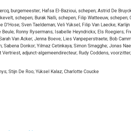
ercq
, burgemeester
;
Hafsa
El-Bazioui
, schepen
;
Astrid
De Bruyc
kevelt
, schepen
;
Burak
Nalli
, schepen
;
Filip
Watteeuw
, schepen
;
ie
D'Hose
;
Sven
Taeldeman
;
Veli
Yüksel
;
Filip
Van Laecke
;
Karlijn
 Beule
;
Ronny
Rysermans
;
Isabelle
Heyndrickx
;
Els
Roegiers
;
Fr
Sarah
Van Acker
;
Jenna
Boeve
;
Lies
Vanpeperstraete
;
Bob
Camm
m
;
Sabena
Donkor
;
Yilmaz
Cetinkaya
;
Simon
Smagghe
;
Jonas
Nae
t
Vertriest
, adjunct-algemeendirecteur
;
Rudy
Coddens
, voorzitter
hys
;
Stijn
De Roo
;
Yüksel
Kalaz
;
Charlotte
Coucke