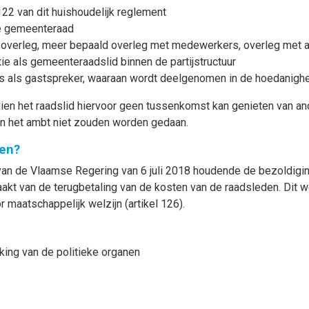
22 van dit huishoudelijk reglement
de gemeenteraad
ek overleg, meer bepaald overleg met medewerkers, overleg met a
tie als gemeenteraadslid binnen de partijstructuur
ens als gastspreker, waaraan wordt deelgenomen in de hoedanigh
en het raadslid hiervoor geen tussenkomst kan genieten van and
an het ambt niet zouden worden gedaan.
en?
 van de Vlaamse Regering van 6 juli 2018 houdende de bezoldigi
aakt van de terugbetaling van de kosten van de raadsleden. Dit
maatschappelijk welzijn (artikel 126).
king van de politieke organen