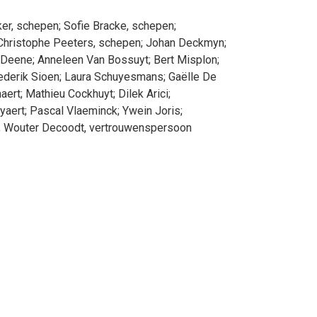
ker
, schepen
;
Sofie
Bracke
, schepen
;
Christophe
Peeters
, schepen
;
Johan
Deckmyn
;
Deene
;
Anneleen
Van Bossuyt
;
Bert
Misplon
;
ederik
Sioen
;
Laura
Schuyesmans
;
Gaëlle
De
aert
;
Mathieu
Cockhuyt
;
Dilek
Arici
;
yaert
;
Pascal
Vlaeminck
;
Ywein
Joris
;
;
Wouter
Decoodt
, vertrouwenspersoon