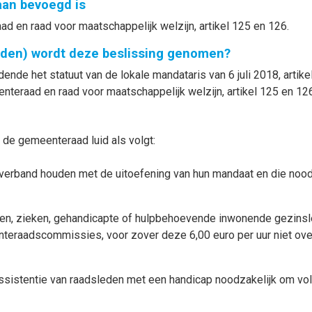
gaan bevoegd is
d en raad voor maatschappelijk welzijn, artikel 125 en 126.
nden) wordt deze beslissing genomen?
de het statuut van de lokale mandataris van 6 juli 2018, artikel
nteraad en raad voor maatschappelijk welzijn, artikel 125 en 126
 de gemeenteraad luid als volgt:
erband houden met de uitoefening van hun mandaat en die noodza
eren, zieken, gehandicapte of hulpbehoevende inwonende gezin
eraadscommissies, voor zover deze 6,00 euro per uur niet over
ssistentie van raadsleden met een handicap noodzakelijk om vo