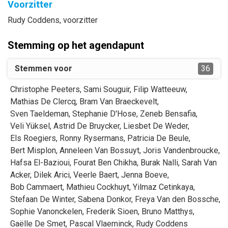
Voorzitter
Rudy
Coddens
, voorzitter
Stemming op het agendapunt
Stemmen voor
36
Christophe
Peeters
,
Sami
Souguir
,
Filip
Watteeuw
,
Mathias
De Clercq
,
Bram
Van Braeckevelt
,
Sven
Taeldeman
,
Stephanie
D'Hose
,
Zeneb
Bensafia
,
Veli
Yüksel
,
Astrid
De Bruycker
,
Liesbet
De Weder
,
Els
Roegiers
,
Ronny
Rysermans
,
Patricia
De Beule
,
Bert
Misplon
,
Anneleen
Van Bossuyt
,
Joris
Vandenbroucke
,
Hafsa
El-Bazioui
,
Fourat
Ben Chikha
,
Burak
Nalli
,
Sarah
Van
Acker
,
Dilek
Arici
,
Veerle
Baert
,
Jenna
Boeve
,
Bob
Cammaert
,
Mathieu
Cockhuyt
,
Yilmaz
Cetinkaya
,
Stefaan
De Winter
,
Sabena
Donkor
,
Freya
Van den Bossche
,
Sophie
Vanonckelen
,
Frederik
Sioen
,
Bruno
Matthys
,
Gaëlle
De Smet
,
Pascal
Vlaeminck
,
Rudy
Coddens