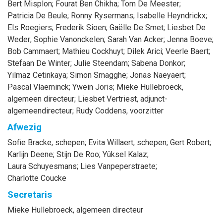
Bert
Misplon
;
Fourat
Ben Chikha
;
Tom
De Meester
;
Patricia
De Beule
;
Ronny
Rysermans
;
Isabelle
Heyndrickx
;
Els
Roegiers
;
Frederik
Sioen
;
Gaëlle
De Smet
;
Liesbet
De
Weder
;
Sophie
Vanonckelen
;
Sarah
Van Acker
;
Jenna
Boeve
;
Bob
Cammaert
;
Mathieu
Cockhuyt
;
Dilek
Arici
;
Veerle
Baert
;
Stefaan
De Winter
;
Julie
Steendam
;
Sabena
Donkor
;
Yilmaz
Cetinkaya
;
Simon
Smagghe
;
Jonas
Naeyaert
;
Pascal
Vlaeminck
;
Ywein
Joris
;
Mieke
Hullebroeck
,
algemeen directeur
;
Liesbet
Vertriest
, adjunct-
algemeendirecteur
;
Rudy
Coddens
, voorzitter
Afwezig
Sofie
Bracke
, schepen
;
Evita
Willaert
, schepen
;
Gert
Robert
;
Karlijn
Deene
;
Stijn
De Roo
;
Yüksel
Kalaz
;
Laura
Schuyesmans
;
Lies
Vanpeperstraete
;
Charlotte
Coucke
Secretaris
Mieke
Hullebroeck
, algemeen directeur