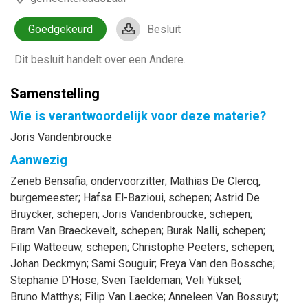
Goedgekeurd
Besluit
Dit besluit handelt over een Andere.
Samenstelling
Wie is verantwoordelijk voor deze materie?
Joris Vandenbroucke
Aanwezig
Zeneb
Bensafia
, ondervoorzitter
;
Mathias
De Clercq
,
burgemeester
;
Hafsa
El-Bazioui
, schepen
;
Astrid
De
Bruycker
, schepen
;
Joris
Vandenbroucke
, schepen
;
Bram
Van Braeckevelt
, schepen
;
Burak
Nalli
, schepen
;
Filip
Watteeuw
, schepen
;
Christophe
Peeters
, schepen
;
Johan
Deckmyn
;
Sami
Souguir
;
Freya
Van den Bossche
;
Stephanie
D'Hose
;
Sven
Taeldeman
;
Veli
Yüksel
;
Bruno
Matthys
;
Filip
Van Laecke
;
Anneleen
Van Bossuyt
;