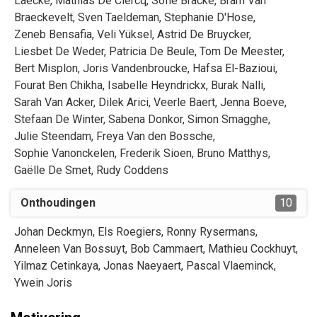
Laecke
,
Mathias
De Clercq
,
Sofie
Bracke
,
Bram
Van
Braeckevelt
,
Sven
Taeldeman
,
Stephanie
D'Hose
,
Zeneb
Bensafia
,
Veli
Yüksel
,
Astrid
De Bruycker
,
Liesbet
De Weder
,
Patricia
De Beule
,
Tom
De Meester
,
Bert
Misplon
,
Joris
Vandenbroucke
,
Hafsa
El-Bazioui
,
Fourat
Ben Chikha
,
Isabelle
Heyndrickx
,
Burak
Nalli
,
Sarah
Van Acker
,
Dilek
Arici
,
Veerle
Baert
,
Jenna
Boeve
,
Stefaan
De Winter
,
Sabena
Donkor
,
Simon
Smagghe
,
Julie
Steendam
,
Freya
Van den Bossche
,
Sophie
Vanonckelen
,
Frederik
Sioen
,
Bruno
Matthys
,
Gaëlle
De Smet
,
Rudy
Coddens
Onthoudingen
10
Johan
Deckmyn
,
Els
Roegiers
,
Ronny
Rysermans
,
Anneleen
Van Bossuyt
,
Bob
Cammaert
,
Mathieu
Cockhuyt
,
Yilmaz
Cetinkaya
,
Jonas
Naeyaert
,
Pascal
Vlaeminck
,
Ywein
Joris