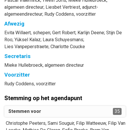
Pascal
Vlaeminck
;
Ywein
Joris
;
Mieke
Hullebroeck
,
algemeen directeur
;
Liesbet
Vertriest
, adjunct-
algemeendirecteur
;
Rudy
Coddens
, voorzitter
Afwezig
Evita
Willaert
, schepen
;
Gert
Robert
;
Karlijn
Deene
;
Stijn
De
Roo
;
Yüksel
Kalaz
;
Laura
Schuyesmans
;
Lies
Vanpeperstraete
;
Charlotte
Coucke
Secretaris
Mieke
Hullebroeck
, algemeen directeur
Voorzitter
Rudy
Coddens
, voorzitter
Stemming op het agendapunt
Stemmen voor
35
Christophe
Peeters
,
Sami
Souguir
,
Filip
Watteeuw
,
Filip
Van