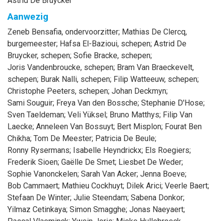
Astrid De Bruycker
Aanwezig
Zeneb
Bensafia
, ondervoorzitter
;
Mathias
De Clercq
,
burgemeester
;
Hafsa
El-Bazioui
, schepen
;
Astrid
De
Bruycker
, schepen
;
Sofie
Bracke
, schepen
;
Joris
Vandenbroucke
, schepen
;
Bram
Van Braeckevelt
,
schepen
;
Burak
Nalli
, schepen
;
Filip
Watteeuw
, schepen
;
Christophe
Peeters
, schepen
;
Johan
Deckmyn
;
Sami
Souguir
;
Freya
Van den Bossche
;
Stephanie
D'Hose
;
Sven
Taeldeman
;
Veli
Yüksel
;
Bruno
Matthys
;
Filip
Van
Laecke
;
Anneleen
Van Bossuyt
;
Bert
Misplon
;
Fourat
Ben
Chikha
;
Tom
De Meester
;
Patricia
De Beule
;
Ronny
Rysermans
;
Isabelle
Heyndrickx
;
Els
Roegiers
;
Frederik
Sioen
;
Gaëlle
De Smet
;
Liesbet
De Weder
;
Sophie
Vanonckelen
;
Sarah
Van Acker
;
Jenna
Boeve
;
Bob
Cammaert
;
Mathieu
Cockhuyt
;
Dilek
Arici
;
Veerle
Baert
;
Stefaan
De Winter
;
Julie
Steendam
;
Sabena
Donkor
;
Yilmaz
Cetinkaya
;
Simon
Smagghe
;
Jonas
Naeyaert
;