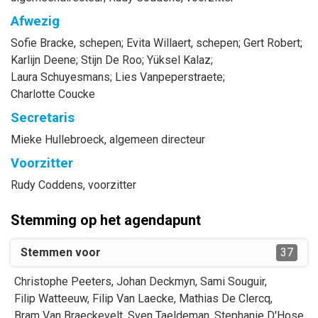
Afwezig
Sofie
Bracke
, schepen
;
Evita
Willaert
, schepen
;
Gert
Robert
;
Karlijn
Deene
;
Stijn
De Roo
;
Yüksel
Kalaz
;
Laura
Schuyesmans
;
Lies
Vanpeperstraete
;
Charlotte
Coucke
Secretaris
Mieke
Hullebroeck
, algemeen directeur
Voorzitter
Rudy
Coddens
, voorzitter
Stemming op het agendapunt
Stemmen voor
37
Christophe
Peeters
,
Johan
Deckmyn
,
Sami
Souguir
,
Filip
Watteeuw
,
Filip
Van Laecke
,
Mathias
De Clercq
,
Bram
Van Braeckevelt
,
Sven
Taeldeman
,
Stephanie
D'Hose
,