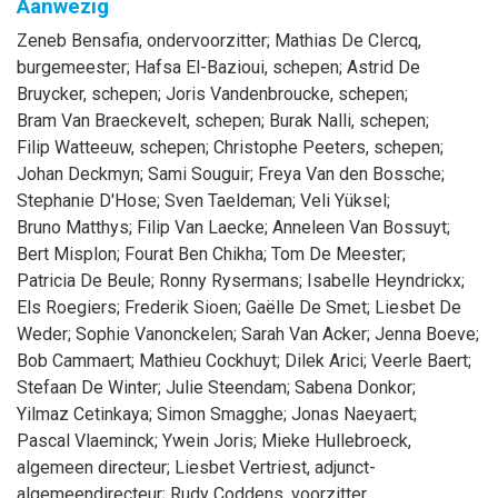
Aanwezig
Zeneb
Bensafia
, ondervoorzitter
;
Mathias
De Clercq
,
burgemeester
;
Hafsa
El-Bazioui
, schepen
;
Astrid
De
Bruycker
, schepen
;
Joris
Vandenbroucke
, schepen
;
Bram
Van Braeckevelt
, schepen
;
Burak
Nalli
, schepen
;
Filip
Watteeuw
, schepen
;
Christophe
Peeters
, schepen
;
Johan
Deckmyn
;
Sami
Souguir
;
Freya
Van den Bossche
;
Stephanie
D'Hose
;
Sven
Taeldeman
;
Veli
Yüksel
;
Bruno
Matthys
;
Filip
Van Laecke
;
Anneleen
Van Bossuyt
;
Bert
Misplon
;
Fourat
Ben Chikha
;
Tom
De Meester
;
Patricia
De Beule
;
Ronny
Rysermans
;
Isabelle
Heyndrickx
;
Els
Roegiers
;
Frederik
Sioen
;
Gaëlle
De Smet
;
Liesbet
De
Weder
;
Sophie
Vanonckelen
;
Sarah
Van Acker
;
Jenna
Boeve
;
Bob
Cammaert
;
Mathieu
Cockhuyt
;
Dilek
Arici
;
Veerle
Baert
;
Stefaan
De Winter
;
Julie
Steendam
;
Sabena
Donkor
;
Yilmaz
Cetinkaya
;
Simon
Smagghe
;
Jonas
Naeyaert
;
Pascal
Vlaeminck
;
Ywein
Joris
;
Mieke
Hullebroeck
,
algemeen directeur
;
Liesbet
Vertriest
, adjunct-
algemeendirecteur
;
Rudy
Coddens
, voorzitter