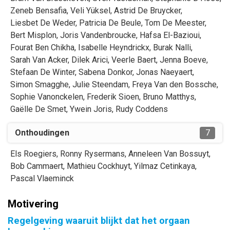
Zeneb
Bensafia
,
Veli
Yüksel
,
Astrid
De Bruycker
,
Liesbet
De Weder
,
Patricia
De Beule
,
Tom
De Meester
,
Bert
Misplon
,
Joris
Vandenbroucke
,
Hafsa
El-Bazioui
,
Fourat
Ben Chikha
,
Isabelle
Heyndrickx
,
Burak
Nalli
,
Sarah
Van Acker
,
Dilek
Arici
,
Veerle
Baert
,
Jenna
Boeve
,
Stefaan
De Winter
,
Sabena
Donkor
,
Jonas
Naeyaert
,
Simon
Smagghe
,
Julie
Steendam
,
Freya
Van den Bossche
,
Sophie
Vanonckelen
,
Frederik
Sioen
,
Bruno
Matthys
,
Gaëlle
De Smet
,
Ywein
Joris
,
Rudy
Coddens
Onthoudingen
7
Els
Roegiers
,
Ronny
Rysermans
,
Anneleen
Van Bossuyt
,
Bob
Cammaert
,
Mathieu
Cockhuyt
,
Yilmaz
Cetinkaya
,
Pascal
Vlaeminck
Motivering
Regelgeving waaruit blijkt dat het orgaan