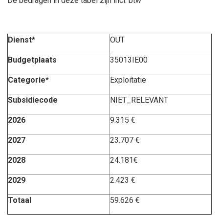
De bedragen in deze tabel zijn incl. btw
Dienst*
OUT
Budgetplaats
35013IE00
Categorie*
Exploitatie
Subsidiecode
NIET_RELEVANT
2026
9.315 €
2027
23.707 €
2028
24.181€
2029
2.423 €
Totaal
59.626 €