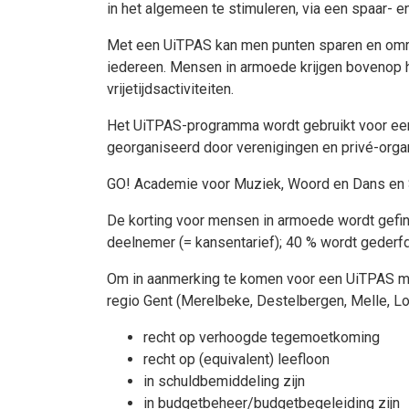
in het algemeen te stimuleren, via een spaar
Met een UiTPAS kan men punten sparen en omruil
iedereen. Mensen in armoede krijgen bovenop h
vrijetijdsactiviteiten.
Het UiTPAS-programma wordt gebruikt voor een ui
georganiseerd door verenigingen en privé-org
GO! Academie voor Muziek, Woord en Dans en S
De korting voor mensen in armoede wordt gefin
deelnemer (= kansentarief); 40 % wordt gederf
Om in aanmerking te komen voor een UiTPAS me
regio Gent (Merelbeke, Destelbergen, Melle, Loc
recht op verhoogde tegemoetkoming
recht op (equivalent) leefloon
in schuldbemiddeling zijn
in budgetbeheer/budgetbegeleiding zijn