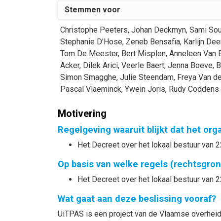
Stemmen voor
Christophe
Peeters
,
Johan
Deckmyn
,
Sami
Sou
Stephanie
D'Hose
,
Zeneb
Bensafia
,
Karlijn
Dee
Tom
De Meester
,
Bert
Misplon
,
Anneleen
Van 
Acker
,
Dilek
Arici
,
Veerle
Baert
,
Jenna
Boeve
,
B
Simon
Smagghe
,
Julie
Steendam
,
Freya
Van d
Pascal
Vlaeminck
,
Ywein
Joris
,
Rudy
Coddens
Motivering
Regelgeving waaruit blijkt dat het or
Het Decreet over het lokaal bestuur van 2
Op basis van welke regels (rechtsgro
Het Decreet over het lokaal bestuur van 2
Wat gaat aan deze beslissing vooraf?
UiTPAS is een project van de Vlaamse overheid 