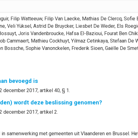
guir
,
Filip
Watteeuw
,
Filip
Van Laecke
,
Mathias
De Clercq
,
Sofie
ne
,
Veli
Yüksel
,
Astrid
De Bruycker
,
Liesbet
De Weder
,
Els
Roegi
Bossuyt
,
Joris
Vandenbroucke
,
Hafsa
El-Bazioui
,
Fourat
Ben Chik
ob
Cammaert
,
Mathieu
Cockhuyt
,
Yilmaz
Cetinkaya
,
Stefaan
De W
en Bossche
,
Sophie
Vanonckelen
,
Frederik
Sioen
,
Gaëlle
De Sme
gaan bevoegd is
2 december 2017, artikel 40, § 1.
nden) wordt deze beslissing genomen?
2 december 2017, artikel 2.
in samenwerking met gemeenten uit Vlaanderen en Brussel. Het i