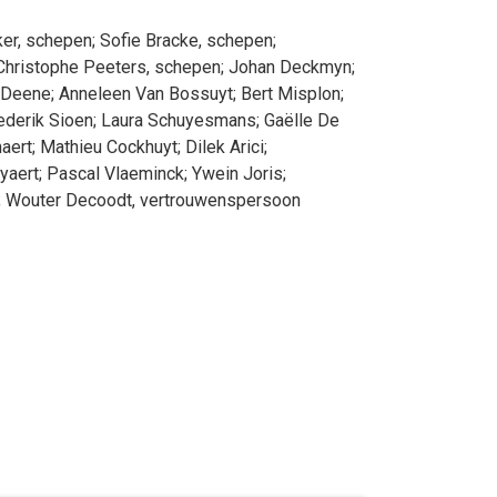
ker
, schepen
;
Sofie
Bracke
, schepen
;
Christophe
Peeters
, schepen
;
Johan
Deckmyn
;
Deene
;
Anneleen
Van Bossuyt
;
Bert
Misplon
;
ederik
Sioen
;
Laura
Schuyesmans
;
Gaëlle
De
aert
;
Mathieu
Cockhuyt
;
Dilek
Arici
;
yaert
;
Pascal
Vlaeminck
;
Ywein
Joris
;
;
Wouter
Decoodt
, vertrouwenspersoon