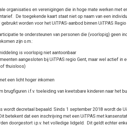
iale organisaties en verenigingen die in hoge mate werken met 
ntarief. De toegekende kaart staat niet op naam van een indivi
el gebruikt worden voor het UiTPAS-aanbod binnen UiTPAS Regio
participatie te ondersteunen van personen die (voorlopig) geen 
komen zijn o.m.:
ddeling is voorlopig niet aantoonbaar
emeenten aangesloten bij UiTPAS regio Gent, maar wel actief in 
-of thuisloos)
et een licht hoger inkomen
m brugfiguren i.f.v. toeleiding van kwetsbare kinderen naar het 
wijs wordt decretaal bepaald. Sinds 1 september 2018 wordt de 
 Dit betekent dat een inschrijving met een UiTPAS met kansensta
den doorgestort i.p.v. het volledige lidgeld. Dit geldt echter en