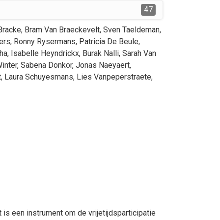
47
Bracke
,
Bram
Van Braeckevelt
,
Sven
Taeldeman
,
ers
,
Ronny
Rysermans
,
Patricia
De Beule
,
ha
,
Isabelle
Heyndrickx
,
Burak
Nalli
,
Sarah
Van
inter
,
Sabena
Donkor
,
Jonas
Naeyaert
,
t
,
Laura
Schuyesmans
,
Lies
Vanpeperstraete
,
s een instrument om de vrijetijdsparticipatie