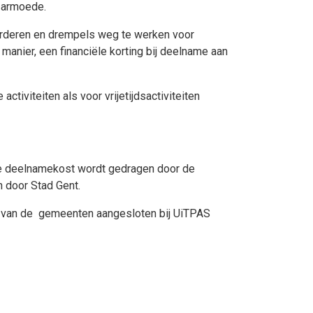
in armoede.
vorderen en drempels weg te werken voor
anier, een financiële korting bij deelname aan
tiviteiten als voor vrijetijdsactiviteiten
de deelnamekost wordt gedragen door de
n door Stad Gent.
n van de gemeenten aangesloten bij UiTPAS