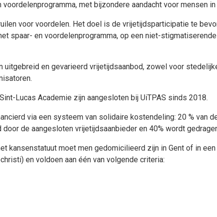
- en voordelenprogramma, met bijzondere aandacht voor mensen 
en voor voordelen. Het doel is de vrijetijdsparticipatie te be
et spaar- en voordelenprogramma, op een niet-stigmatiserende m
tgebreid en gevarieerd vrijetijdsaanbod, zowel voor stedelijke ac
anisatoren.
int-Lucas Academie zijn aangesloten bij UiTPAS sinds 2018.
ancierd via een systeem van solidaire kostendeling: 20 % van 
d door de aangesloten vrijetijdsaanbieder en 40% wordt gedrage
t kansenstatuut moet men gedomicilieerd zijn in Gent of in ee
hristi) en voldoen aan één van volgende criteria: