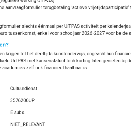
(reguliere werking UiTPAS)
ne aanvraagformulier terugbetaling ‘actieve vrijetijdsparticipati
formulier slechts éénmaal per UiTPAS activiteit per kalenderjaa
 euro tussenkomst, enkel voor schooljaar 2026-2027 voor beid
en?
 krijgen tot het deeltijds kunstonderwijs, ongeacht hun financië
viduele UiTPAS met kansenstatuut toch korting laten genieten bij 
e academies zelf ook financieel haalbaar is.
Cultuurdienst
3576200UP
E subs.
NIET_RELEVANT