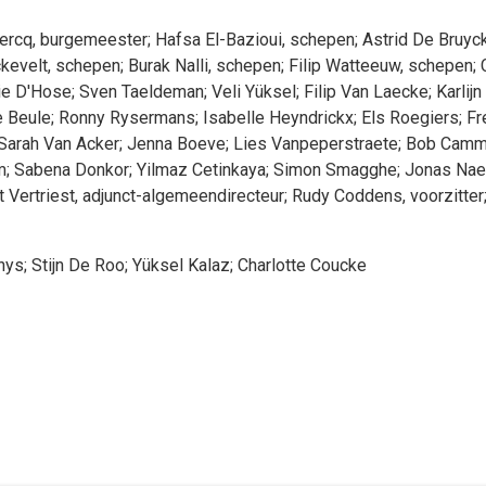
ercq
, burgemeester
;
Hafsa
El-Bazioui
, schepen
;
Astrid
De Bruyc
kevelt
, schepen
;
Burak
Nalli
, schepen
;
Filip
Watteeuw
, schepen
;
ie
D'Hose
;
Sven
Taeldeman
;
Veli
Yüksel
;
Filip
Van Laecke
;
Karlijn
 Beule
;
Ronny
Rysermans
;
Isabelle
Heyndrickx
;
Els
Roegiers
;
Fr
Sarah
Van Acker
;
Jenna
Boeve
;
Lies
Vanpeperstraete
;
Bob
Camm
m
;
Sabena
Donkor
;
Yilmaz
Cetinkaya
;
Simon
Smagghe
;
Jonas
Nae
t
Vertriest
, adjunct-algemeendirecteur
;
Rudy
Coddens
, voorzitter
hys
;
Stijn
De Roo
;
Yüksel
Kalaz
;
Charlotte
Coucke