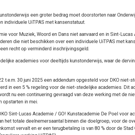
kunstonderwijs een groter bedrag moet doorstorten naar Onderwij
en individuele UiTPAS met kansenstatuut.
mie voor Muziek, Woord en Dans niet aanvaard en in Sint-Lucas 
Kinderen die niet beschikken over een individuele UiTPAS met kans
een recht op verminderd inschrijvingsgeld.
delijke academies voor deeltijds kunstonderwijs, waar de dervin
2 t.e.m. 30 juni 2025 een addendum opgesteld voor DKO niet-st
rd in een 5 % regeling voor de niet-stedelijke academies. Dit 
ordt nu een continuering gevraagd van deze werking met de nie
 opstarten in mei.
 DKO Sint-Lucas Academie / GO! Kunstacademie De Poel voor acti
n het totale deelnemersaantal binnen die doelgroep, voor de over
komst vervalt en er een terugbetaling is van 80 % door de Stad