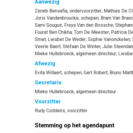
Aanwezig
Zeneb
Bensafia
, ondervoorzitter
;
Mathias
De Cl
Joris
Vandenbroucke
, schepen
;
Bram
Van Braec
Sami
Souguir
;
Freya
Van den Bossche
;
Stephan
Fourat
Ben Chikha
;
Tom
De Meester
;
Patricia
De
Smet
;
Liesbet
De Weder
;
Sophie
Vanonckelen
;
Veerle
Baert
;
Stefaan
De Winter
;
Julie
Steenda
Mieke
Hullebroeck
, algemeen directeur
;
Liesbe
Afwezig
Evita
Willaert
, schepen
;
Gert
Robert
;
Bruno
Matt
Secretaris
Mieke
Hullebroeck
, algemeen directeur
Voorzitter
Rudy
Coddens
, voorzitter
Stemming op het agendapunt