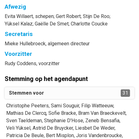
Afwezig
Evita
Willaert
, schepen
;
Gert
Robert
;
Stijn
De Roo
;
Yüksel
Kalaz
;
Gaëlle
De Smet
;
Charlotte
Coucke
Secretaris
Mieke
Hullebroeck
, algemeen directeur
Voorzitter
Rudy
Coddens
, voorzitter
Stemming op het agendapunt
Stemmen voor
31
Christophe
Peeters
,
Sami
Souguir
,
Filip
Watteeuw
,
Mathias
De Clercq
,
Sofie
Bracke
,
Bram
Van Braeckevelt
,
Sven
Taeldeman
,
Stephanie
D'Hose
,
Zeneb
Bensafia
,
Veli
Yüksel
,
Astrid
De Bruycker
,
Liesbet
De Weder
,
Patricia
De Beule
,
Bert
Misplon
,
Joris
Vandenbroucke
,