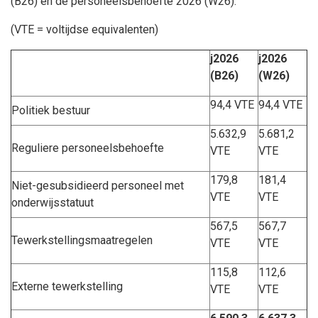
(B26) en de personeelsbehoefte 2026 (W26):
(VTE = voltijdse equivalenten)
j2026
j2026
(B26)
(W26)
94,4 VTE
94,4 VTE
Politiek bestuur
5.632,9
5.681,2
Reguliere personeelsbehoefte
VTE
VTE
179,8
181,4
Niet-gesubsidieerd personeel met
VTE
VTE
onderwijsstatuut
567,5
567,7
Tewerkstellingsmaatregelen
VTE
VTE
115,8
112,6
Externe tewerkstelling
VTE
VTE