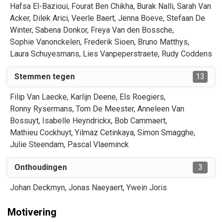
Hafsa
El-Bazioui
,
Fourat
Ben Chikha
,
Burak
Nalli
,
Sarah
Van
Acker
,
Dilek
Arici
,
Veerle
Baert
,
Jenna
Boeve
,
Stefaan
De
Winter
,
Sabena
Donkor
,
Freya
Van den Bossche
,
Sophie
Vanonckelen
,
Frederik
Sioen
,
Bruno
Matthys
,
Laura
Schuyesmans
,
Lies
Vanpeperstraete
,
Rudy
Coddens
Stemmen tegen
13
Filip
Van Laecke
,
Karlijn
Deene
,
Els
Roegiers
,
Ronny
Rysermans
,
Tom
De Meester
,
Anneleen
Van
Bossuyt
,
Isabelle
Heyndrickx
,
Bob
Cammaert
,
Mathieu
Cockhuyt
,
Yilmaz
Cetinkaya
,
Simon
Smagghe
,
Julie
Steendam
,
Pascal
Vlaeminck
Onthoudingen
3
Johan
Deckmyn
,
Jonas
Naeyaert
,
Ywein
Joris
Motivering