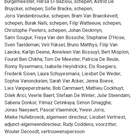
burgemeester
;
Hafsa
El-Bazioui
, schepen
;
Astrid
De
Bruycker
, schepen
;
Sofie
Bracke
, schepen
;
Joris
Vandenbroucke
, schepen
;
Bram
Van Braeckevelt
,
schepen
;
Burak
Nalli
, schepen
;
Filip
Watteeuw
, schepen
;
Christophe
Peeters
, schepen
;
Johan
Deckmyn
;
Sami
Souguir
;
Freya
Van den Bossche
;
Stephanie
D'Hose
;
Sven
Taeldeman
;
Veli
Yüksel
;
Bruno
Matthys
;
Filip
Van
Laecke
;
Karlijn
Deene
;
Anneleen
Van Bossuyt
;
Bert
Misplon
;
Fourat
Ben Chikha
;
Tom
De Meester
;
Patricia
De Beule
;
Ronny
Rysermans
;
Isabelle
Heyndrickx
;
Els
Roegiers
;
Frederik
Sioen
;
Laura
Schuyesmans
;
Liesbet
De Weder
;
Sophie
Vanonckelen
;
Sarah
Van Acker
;
Jenna
Boeve
;
Lies
Vanpeperstraete
;
Bob
Cammaert
;
Mathieu
Cockhuyt
;
Dilek
Arici
;
Veerle
Baert
;
Stefaan
De Winter
;
Julie
Steendam
;
Sabena
Donkor
;
Yilmaz
Cetinkaya
;
Simon
Smagghe
;
Jonas
Naeyaert
;
Pascal
Vlaeminck
;
Ywein
Joris
;
Mieke
Hullebroeck
, algemeen directeur
;
Liesbet
Vertriest
,
adjunct-algemeendirecteur
;
Rudy
Coddens
, voorzitter
;
Wouter
Decoodt
, vertrouwenspersoon