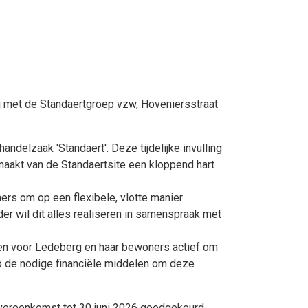
j met de Standaertgroep vzw, Hoveniersstraat
handelzaak 'Standaert'. Deze tijdelijke invulling
 maakt van de Standaertsite een kloppend hart
ers om op een flexibele, vlotte manier
der wil dit alles realiseren in samenspraak met
tten voor Ledeberg en haar bewoners actief om
ep de nodige financiële middelen om deze
overeenkomst tot 30 juni 2026 goedgekeurd.