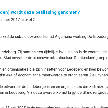
nden) wordt deze beslissing genomen?
ember 2017, artikel 2.
enteraad de subsidieovereenkomst Algemene werking De Broederi
edeberg. Zij startten een tijdelijke invulling op in de voormalige 
De Stad investeerde in nieuwe infrastructuur. De standaertgroep
 en organisaties die zich inzetten voor Ledeberg en haar bewon
 artistieke of economische meerwaarde te organiseren. De uitvoer
 de uitvoerder de Ledebergenaren en organisaties die zich inze
even in Ledeberg. Via deze overeenkomst krijgt de Standaertgro
an 23 juni 2025 is de voorlopige verlenging van deze subsidie