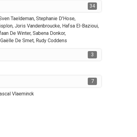
34
Sven
Taeldeman
,
Stephanie
D'Hose
,
isplon
,
Joris
Vandenbroucke
,
Hafsa
El-Bazioui
,
faan
De Winter
,
Sabena
Donkor
,
Gaëlle
De Smet
,
Rudy
Coddens
3
7
ascal
Vlaeminck