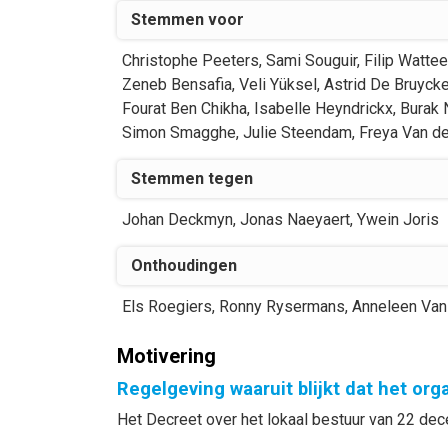
Stemmen voor
Christophe
Peeters
,
Sami
Souguir
,
Filip
Watte
Zeneb
Bensafia
,
Veli
Yüksel
,
Astrid
De Bruycke
Fourat
Ben Chikha
,
Isabelle
Heyndrickx
,
Burak
Simon
Smagghe
,
Julie
Steendam
,
Freya
Van d
Stemmen tegen
Johan
Deckmyn
,
Jonas
Naeyaert
,
Ywein
Joris
Onthoudingen
Els
Roegiers
,
Ronny
Rysermans
,
Anneleen
Van
Motivering
Regelgeving waaruit blijkt dat het or
Het Decreet over het lokaal bestuur van 22 dece