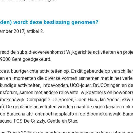
nden) wordt deze beslissing genomen?
ember 2017, artikel 2.
eraad de subsidieovereenkomst Wijkgerichte activiteiten en pro
 9000 Gent goedgekeurd.
es, buurtgerichte activiteiten op. En dit gebeurde op verschille
en en -momenten die diverse vormen aannemen met in het verle
undige activiteiten, infoavonden, UCO-jouer, DrUCOningen en de
sforum, samen met andere relevante wijkpartners en bewoners
emekenswijk, Compagnie De Sporen, Open Huis Jan Yoens, vzw Ba
n). De geplande activiteiten worden naast de eigen kanalen ook 
 op Baracuna als ontmoetingsplaats in de Bloemekenswijk. Bar
cuna, FOS De Grizzly, Gentle en Stax.
an 23 juni 2025 is de voorlopige verlenging van deze subsidie