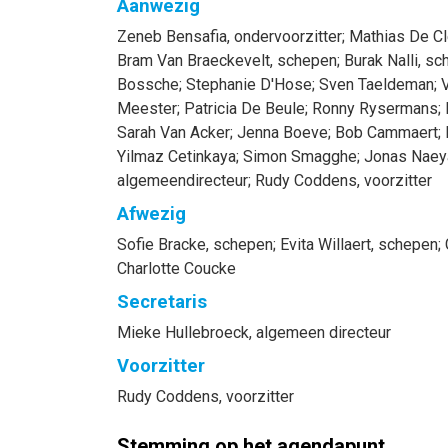
Aanwezig
Zeneb
Bensafia
, ondervoorzitter
;
Mathias
De Cl
Bram
Van Braeckevelt
, schepen
;
Burak
Nalli
, sc
Bossche
;
Stephanie
D'Hose
;
Sven
Taeldeman
;
V
Meester
;
Patricia
De Beule
;
Ronny
Rysermans
;
Sarah
Van Acker
;
Jenna
Boeve
;
Bob
Cammaert
;
Yilmaz
Cetinkaya
;
Simon
Smagghe
;
Jonas
Naey
algemeendirecteur
;
Rudy
Coddens
, voorzitter
Afwezig
Sofie
Bracke
, schepen
;
Evita
Willaert
, schepen
;
Charlotte
Coucke
Secretaris
Mieke
Hullebroeck
, algemeen directeur
Voorzitter
Rudy
Coddens
, voorzitter
Stemming op het agendapunt