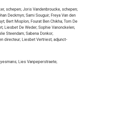
ker
, schepen
;
Joris
Vandenbroucke
, schepen
;
ohan
Deckmyn
;
Sami
Souguir
;
Freya
Van den
uyt
;
Bert
Misplon
;
Fourat
Ben Chikha
;
Tom
De
et
;
Liesbet
De Weder
;
Sophie
Vanonckelen
;
lie
Steendam
;
Sabena
Donkor
;
en directeur
;
Liesbet
Vertriest
, adjunct-
uyesmans
;
Lies
Vanpeperstraete
;