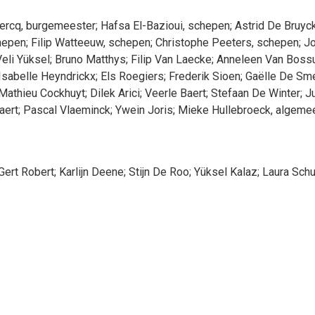
ercq
, burgemeester
;
Hafsa
El-Bazioui
, schepen
;
Astrid
De Bruyc
hepen
;
Filip
Watteeuw
, schepen
;
Christophe
Peeters
, schepen
;
J
eli
Yüksel
;
Bruno
Matthys
;
Filip
Van Laecke
;
Anneleen
Van Boss
Isabelle
Heyndrickx
;
Els
Roegiers
;
Frederik
Sioen
;
Gaëlle
De Sm
Mathieu
Cockhuyt
;
Dilek
Arici
;
Veerle
Baert
;
Stefaan
De Winter
;
Ju
aert
;
Pascal
Vlaeminck
;
Ywein
Joris
;
Mieke
Hullebroeck
, algeme
Gert
Robert
;
Karlijn
Deene
;
Stijn
De Roo
;
Yüksel
Kalaz
;
Laura
Sch