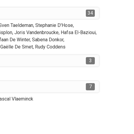
34
Sven
Taeldeman
,
Stephanie
D'Hose
,
isplon
,
Joris
Vandenbroucke
,
Hafsa
El-Bazioui
,
faan
De Winter
,
Sabena
Donkor
,
Gaëlle
De Smet
,
Rudy
Coddens
3
7
ascal
Vlaeminck