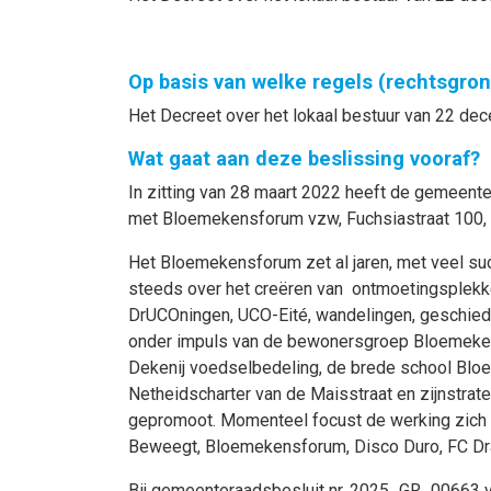
Op basis van welke regels (rechtsgro
Het Decreet over het lokaal bestuur van 22 dec
Wat gaat aan deze beslissing vooraf?
In zitting van 28 maart 2022 heeft de gemeent
met Bloemekensforum vzw, Fuchsiastraat 100,
Het Bloemekensforum zet al jaren, met veel succ
steeds over het creëren van ontmoetingsplekk
DrUCOningen, UCO-Eité, wandelingen, geschiedk
onder impuls van de bewonersgroep Bloemeken
Dekenij voedselbedeling, de brede school Blo
Netheidscharter van de Maisstraat en zijnstrate
gepromoot. Momenteel focust de werking zich
Beweegt, Bloemekensforum, Disco Duro, FC Dra
Bij gemeenteraadsbesluit nr. 2025_GR_00663 v