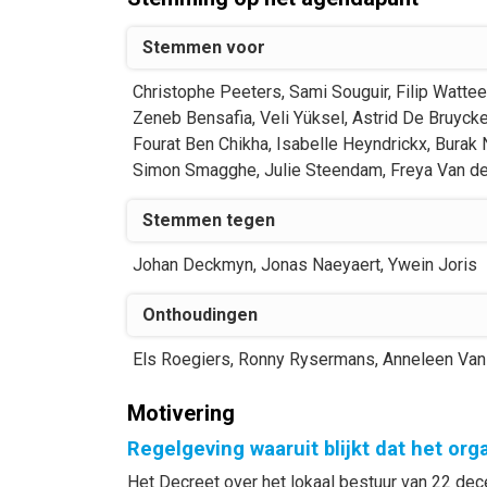
Stemmen voor
Christophe
Peeters
,
Sami
Souguir
,
Filip
Watte
Zeneb
Bensafia
,
Veli
Yüksel
,
Astrid
De Bruycke
Fourat
Ben Chikha
,
Isabelle
Heyndrickx
,
Burak
Simon
Smagghe
,
Julie
Steendam
,
Freya
Van d
Stemmen tegen
Johan
Deckmyn
,
Jonas
Naeyaert
,
Ywein
Joris
Onthoudingen
Els
Roegiers
,
Ronny
Rysermans
,
Anneleen
Van
Motivering
Regelgeving waaruit blijkt dat het or
Het Decreet over het lokaal bestuur van 22 dece