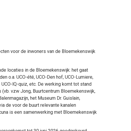
jecten voor de inwoners van de Bloemekenswijk
nde locaties in de Bloemekenswijk: het gaat
den o.a. UCO-été, UCO-Den hof, UCO-Lumiere,
 UCO-lQ-quiz, etc. De werking komt tot stand
 (vb. vzw Jong, Buurtcentrum Bloemekenswijk,
lenmagazijn, het Museum Dr. Guislain,
via de voor de buurt relevante kanalen
acuna is een samenwerking met Bloemekenswijk
overeenkomst tot 30 juni 2026 goedgekeurd.