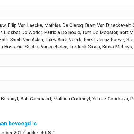
euw
,
Filip
Van Laecke
,
Mathias
De Clercq
,
Bram
Van Braeckevelt
,
r
,
Liesbet
De Weder
,
Patricia
De Beule
,
Tom
De Meester
,
Bert
M
Nalli
,
Sarah
Van Acker
,
Dilek
Arici
,
Veerle
Baert
,
Jenna
Boeve
,
Ste
en Bossche
,
Sophie
Vanonckelen
,
Frederik
Sioen
,
Bruno
Matthys
,
 Bossuyt
,
Bob
Cammaert
,
Mathieu
Cockhuyt
,
Yilmaz
Cetinkaya
,
P
gaan bevoegd is
mber 2017, artikel 40, § 1.