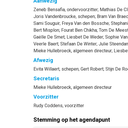
Aanwezig
Zeneb
Bensafia
, ondervoorzitter
;
Mathias
De Cl
Joris
Vandenbroucke
, schepen
;
Bram
Van Braec
Sami
Souguir
;
Freya
Van den Bossche
;
Stephan
Bert
Misplon
;
Fourat
Ben Chikha
;
Tom
De Meest
Gaëlle
De Smet
;
Liesbet
De Weder
;
Sophie
Van
Veerle
Baert
;
Stefaan
De Winter
;
Julie
Steenda
Mieke
Hullebroeck
, algemeen directeur
;
Liesbe
Afwezig
Evita
Willaert
, schepen
;
Gert
Robert
;
Stijn
De Ro
Secretaris
Mieke
Hullebroeck
, algemeen directeur
Voorzitter
Rudy
Coddens
, voorzitter
Stemming op het agendapunt