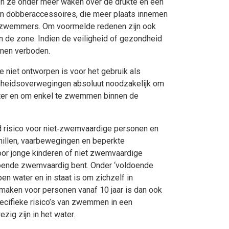
en ze onder meer waken over de drukte en een
 en dobberaccessoires, die meer plaats innemen
e zwemmers. Om voormelde redenen zijn ook
in de zone. Indien de veiligheid of gezondheid
mmen verboden.
 niet ontworpen is voor het gebruik als
ligheidsoverwegingen absoluut noodzakelijk om
ater en om enkel te zwemmen binnen de
 risico voor niet‑zwemvaardige personen en
chillen, vaarbewegingen en beperkte
door jonge kinderen of niet zwemvaardige
doende zwemvaardig bent. Onder ‘voldoende
n water en in staat is om zichzelf in
maken voor personen vanaf 10 jaar is dan ook
pecifieke risico’s van zwemmen in een
zig zijn in het water.