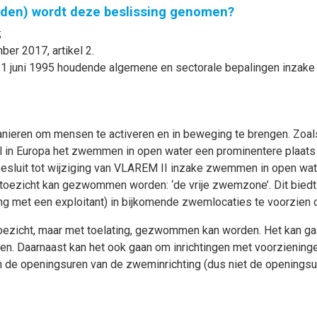
nden) wordt deze beslissing genomen?
;
er 2017, artikel 2.
 juni 1995 houdende algemene en sectorale bepalingen inzake mil
anieren om mensen te activeren en in beweging te brengen. Zoals
ral in Europa het zwemmen in open water een prominentere plaat
besluit tot wijziging van VLAREM II inzake zwemmen in open wat
oezicht kan gezwommen worden: ‘de vrije zwemzone’. Dit biedt 
ing met een exploitant) in bijkomende zwemlocaties te voorzien 
oezicht, maar met toelating, gezwommen kan worden. Het kan g
ren. Daarnaast kan het ook gaan om inrichtingen met voorzienin
 de openingsuren van de zweminrichting (dus niet de openingsu