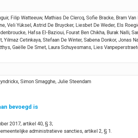
guir
,
Filip
Watteeuw
,
Mathias
De Clercq
,
Sofie
Bracke
,
Bram
Van 
ne
,
Veli
Yüksel
,
Astrid
De Bruycker
,
Liesbet
De Weder
,
Els
Roegi
denbroucke
,
Hafsa
El-Bazioui
,
Fourat
Ben Chikha
,
Burak
Nalli
,
Sa
t
,
Yilmaz
Cetinkaya
,
Stefaan
De Winter
,
Sabena
Donkor
,
Jonas
Na
tthys
,
Gaëlle
De Smet
,
Laura
Schuyesmans
,
Lies
Vanpeperstraet
yndrickx
,
Simon
Smagghe
,
Julie
Steendam
gaan bevoegd is
er 2017, artikel 40, § 3;
meentelijke administratieve sancties, artikel 2, § 1.