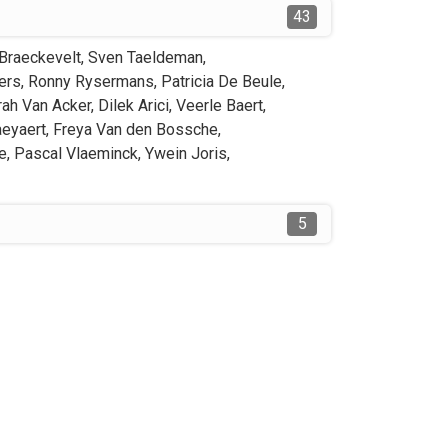
43
Braeckevelt
,
Sven
Taeldeman
,
ers
,
Ronny
Rysermans
,
Patricia
De Beule
,
rah
Van Acker
,
Dilek
Arici
,
Veerle
Baert
,
eyaert
,
Freya
Van den Bossche
,
e
,
Pascal
Vlaeminck
,
Ywein
Joris
,
5