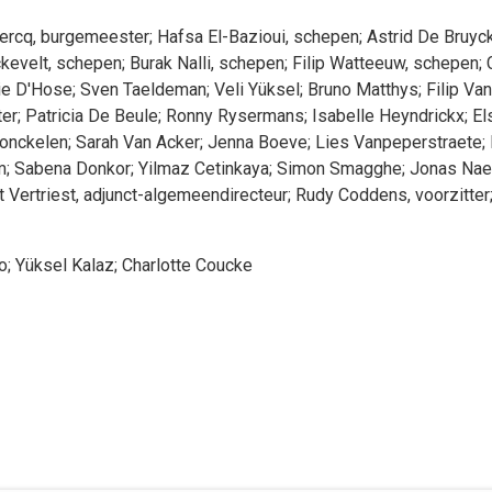
ercq
, burgemeester
;
Hafsa
El-Bazioui
, schepen
;
Astrid
De Bruyc
kevelt
, schepen
;
Burak
Nalli
, schepen
;
Filip
Watteeuw
, schepen
;
ie
D'Hose
;
Sven
Taeldeman
;
Veli
Yüksel
;
Bruno
Matthys
;
Filip
Van
er
;
Patricia
De Beule
;
Ronny
Rysermans
;
Isabelle
Heyndrickx
;
El
onckelen
;
Sarah
Van Acker
;
Jenna
Boeve
;
Lies
Vanpeperstraete
;
m
;
Sabena
Donkor
;
Yilmaz
Cetinkaya
;
Simon
Smagghe
;
Jonas
Nae
t
Vertriest
, adjunct-algemeendirecteur
;
Rudy
Coddens
, voorzitter
o
;
Yüksel
Kalaz
;
Charlotte
Coucke