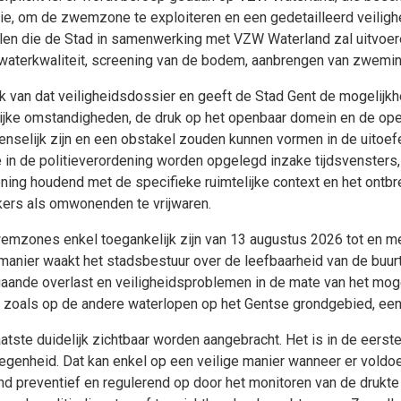
ie, om de zwemzone te exploiteren en een gedetailleerd veilighe
gelen die de Stad in samenwerking met VZW Waterland zal uitvoer
waterkwaliteit, screening van de bodem, aanbrengen van zweminf
uk van dat veiligheidsdossier en geeft de Stad Gent de mogelijk
elijke omstandigheden, de druk op het openbaar domein en de ope
selijk zijn en een obstakel zouden kunnen vormen in de uitoefe
 in de politieverordening worden opgelegd inzake tijdsvensters
ing houdend met de specifieke ruimtelijke context en het ontbre
kers als omwonenden te vrijwaren.
zwemzones enkel toegankelijk zijn van 13 augustus 2026 tot en m
 manier waakt het stadsbestuur over de leefbaarheid van de bu
aande overlast en veiligheidsproblemen in de mate van het mog
net zoals op de andere waterlopen op het Gentse grondgebied, 
aatste duidelijk zichtbaar worden aangebracht. Het is in de eers
egenheid. Dat kan enkel op een veilige manier wanneer er vold
 preventief en regulerend op door het monitoren van de drukte e