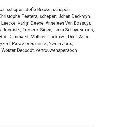
ker
, schepen
;
Sofie
Bracke
, schepen
;
Christophe
Peeters
, schepen
;
Johan
Deckmyn
;
 Laecke
;
Karlijn
Deene
;
Anneleen
Van Bossuyt
;
s
Roegiers
;
Frederik
Sioen
;
Laura
Schuyesmans
;
Bob
Cammaert
;
Mathieu
Cockhuyt
;
Dilek
Arici
;
yaert
;
Pascal
Vlaeminck
;
Ywein
Joris
;
;
Wouter
Decoodt
, vertrouwenspersoon