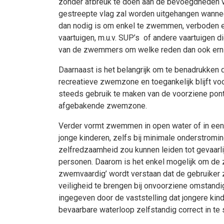
zonder afbreuk te doen aan de bevoegdheden v
gestreepte vlag zal worden uitgehangen wannee
dan nodig is om enkel te zwemmen, verboden 
vaartuigen, m.u.v. SUP’s of andere vaartuigen di
van de zwemmers om welke reden dan ook ernst
Daarnaast is het belangrijk om te benadrukken 
recreatieve zwemzone en toegankelijk blijft vo
steeds gebruik te maken van de voorziene pont
afgebakende zwemzone.
Verder vormt zwemmen in open water of in een
jonge kinderen, zelfs bij minimale onderstromi
zelfredzaamheid zou kunnen leiden tot gevaarli
personen. Daarom is het enkel mogelijk om de
zwemvaardig’ wordt verstaan dat de gebruiker z
veiligheid te brengen bij onvoorziene omstand
ingegeven door de vaststelling dat jongere kin
bevaarbare waterloop zelfstandig correct in te 