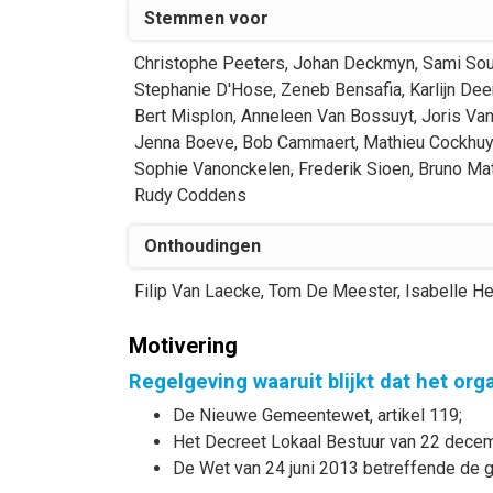
Stemmen voor
Christophe
Peeters
,
Johan
Deckmyn
,
Sami
Sou
Stephanie
D'Hose
,
Zeneb
Bensafia
,
Karlijn
Dee
Bert
Misplon
,
Anneleen
Van Bossuyt
,
Joris
Van
Jenna
Boeve
,
Bob
Cammaert
,
Mathieu
Cockhuy
Sophie
Vanonckelen
,
Frederik
Sioen
,
Bruno
Ma
Rudy
Coddens
Onthoudingen
Filip
Van Laecke
,
Tom
De Meester
,
Isabelle
He
Motivering
Regelgeving waaruit blijkt dat het or
De Nieuwe Gemeentewet, artikel 119;
Het Decreet Lokaal Bestuur van 22 decemb
De Wet van 24 juni 2013 betreffende de ge