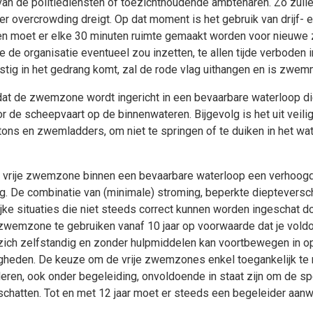
an de politiediensten of toezichthoudende ambtenaren. Zo zull
r overcrowding dreigt. Op dat moment is het gebruik van drijf-
en moet er elke 30 minuten ruimte gemaakt worden voor nieuw
e de organisatie eventueel zou inzetten, te allen tijde verboden 
ig in het gedrang komt, zal de rode vlag uithangen en is zwe
dat de zwemzone wordt ingericht in een bevaarbare waterloop die
or de scheepvaart op de binnenwateren. Bijgevolg is het uit vei
ons en zwemladders, om niet te springen of te duiken in het w
 vrije zwemzone binnen een bevaarbare waterloop een verhoogd
ng. De combinatie van (minimale) stroming, beperkte dieptevers
jke situaties die niet steeds correct kunnen worden ingeschat 
 zwemzone te gebruiken vanaf 10 jaar op voorwaarde dat je vol
ich zelfstandig en zonder hulpmiddelen kan voortbewegen in ope
igheden. De keuze om de vrije zwemzones enkel toegankelijk te 
deren, ook onder begeleiding, onvoldoende in staat zijn om de s
schatten. Tot en met 12 jaar moet er steeds een begeleider aanwe