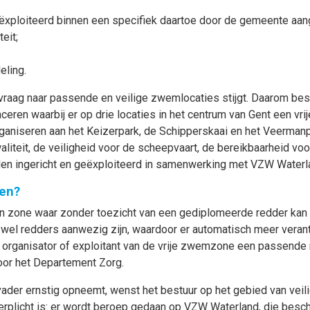
ëxploiteerd binnen een specifiek daartoe door de gemeente aa
eit;
eling.
 vraag naar passende en veilige zwemlocaties stijgt. Daarom bes
ceren waarbij er op drie locaties in het centrum van Gent een vr
niseren aan het Keizerpark, de Schipperskaai en het Veermanpl
aliteit, de veiligheid voor de scheepvaart, de bereikbaarheid v
en ingericht en geëxploiteerd in samenwerking met VZW Waterl
en?
n zone waar zonder toezicht van een gediplomeerde redder ka
 wel redders aanwezig zijn, waardoor er automatisch meer veran
de organisator of exploitant van de vrije zwemzone een passende
oor het Departement Zorg.
vader ernstig opneemt, wenst het bestuur op het gebied van veil
verplicht is: er wordt beroep gedaan op VZW Waterland, die besch