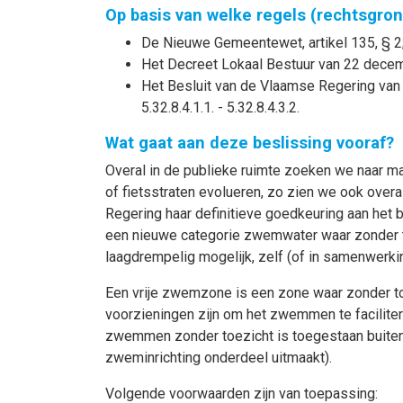
Op basis van welke regels (rechtsgro
De Nieuwe Gemeentewet, artikel 135, § 2
Het Decreet Lokaal Bestuur van 22 decemb
Het Besluit van de Vlaamse Regering van 1
5.32.8.4.1.1. - 5.32.8.4.3.2.
Wat gaat aan deze beslissing vooraf?
Overal in de publieke ruimte zoeken we naar m
of fietsstraten evolueren, zo zien we ook ove
Regering haar definitieve goedkeuring aan het 
een nieuwe categorie zwemwater waar zonder t
laagdrempelig mogelijk, zelf (of in samenwerk
Een vrije zwemzone is een zone waar zonder t
voorzieningen zijn om het zwemmen te facilite
zwemmen zonder toezicht is toegestaan buiten
zweminrichting onderdeel uitmaakt).
Volgende voorwaarden zijn van toepassing: