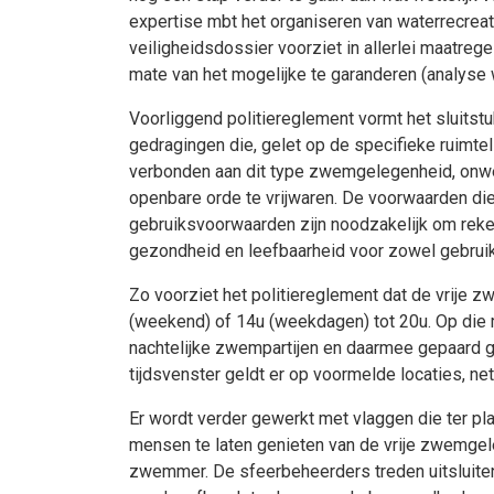
expertise mbt het organiseren van waterrecreat
veiligheidsdossier voorziet in allerlei maatre
mate van het mogelijke te garanderen (analyse 
Voorliggend politiereglement vormt het sluitst
gedragingen die, gelet op de specifieke ruimt
verbonden aan dit type zwemgelegenheid, onwen
openbare orde te vrijwaren. De voorwaarden die
gebruiksvoorwaarden zijn noodzakelijk om reken
gezondheid en leefbaarheid voor zowel gebrui
Zo voorziet het politiereglement dat de vrije 
(weekend) of 14u (weekdagen) tot 20u. Op die
nachtelijke zwempartijen en daarmee gepaard g
tijdsvenster geldt er op voormelde locaties, 
Er wordt verder gewerkt met vlaggen die ter pl
mensen te laten genieten van de vrije zwemgel
zwemmer. De sfeerbeheerders treden uitsluitend