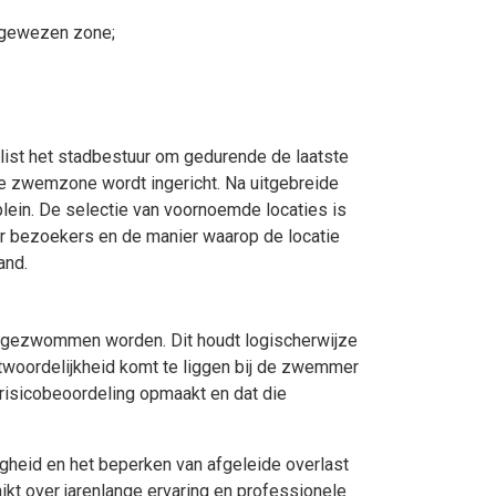
ngewezen zone;
list het stadbestuur om gedurende de laatste
ije zwemzone wordt ingericht. Na uitgebreide
ein. De selectie van voornoemde locaties is
oor bezoekers en de manier waarop de locatie
and.
n gezwommen worden. Dit houdt logischerwijze
twoordelijkheid komt te liggen bij de zwemmer
 risicobeoordeling opmaakt en dat die
igheid en het beperken van afgeleide overlast
ikt over jarenlange ervaring en professionele