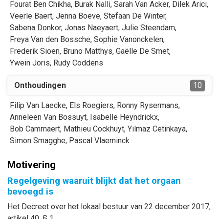
Fourat
Ben Chikha
,
Burak
Nalli
,
Sarah
Van Acker
,
Dilek
Arici
,
Veerle
Baert
,
Jenna
Boeve
,
Stefaan
De Winter
,
Sabena
Donkor
,
Jonas
Naeyaert
,
Julie
Steendam
,
Freya
Van den Bossche
,
Sophie
Vanonckelen
,
Frederik
Sioen
,
Bruno
Matthys
,
Gaëlle
De Smet
,
Ywein
Joris
,
Rudy
Coddens
Onthoudingen
10
Filip
Van Laecke
,
Els
Roegiers
,
Ronny
Rysermans
,
Anneleen
Van Bossuyt
,
Isabelle
Heyndrickx
,
Bob
Cammaert
,
Mathieu
Cockhuyt
,
Yilmaz
Cetinkaya
,
Simon
Smagghe
,
Pascal
Vlaeminck
Motivering
Regelgeving waaruit blijkt dat het orgaan
bevoegd is
Het Decreet over het lokaal bestuur van 22 december 2017,
artikel 40, § 1.