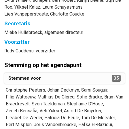
Evita
Willaert
, schepen
;
Gert
Robert
;
Karlijn
Deene
;
Stijn
De
Roo
;
Yüksel
Kalaz
;
Laura
Schuyesmans
;
Lies
Vanpeperstraete
;
Charlotte
Coucke
Secretaris
Mieke
Hullebroeck
, algemeen directeur
Voorzitter
Rudy
Coddens
, voorzitter
Stemming op het agendapunt
Stemmen voor
35
Christophe
Peeters
,
Johan
Deckmyn
,
Sami
Souguir
,
Filip
Watteeuw
,
Mathias
De Clercq
,
Sofie
Bracke
,
Bram
Van
Braeckevelt
,
Sven
Taeldeman
,
Stephanie
D'Hose
,
Zeneb
Bensafia
,
Veli
Yüksel
,
Astrid
De Bruycker
,
Liesbet
De Weder
,
Patricia
De Beule
,
Tom
De Meester
,
Bert
Misplon
,
Joris
Vandenbroucke
,
Hafsa
El-Bazioui
,