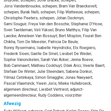
Bruycker
, schepen
;
Sofie
Bracke
, schepen
;
Joris
Vandenbroucke
, schepen
;
Bram
Van Braeckevelt
,
schepen
;
Burak
Nalli
, schepen
;
Filip
Watteeuw
, schepen
;
Christophe
Peeters
, schepen
;
Johan
Deckmyn
;
Sami
Souguir
;
Freya
Van den Bossche
;
Stephanie
D'Hose
;
Sven
Taeldeman
;
Veli
Yüksel
;
Bruno
Matthys
;
Filip
Van
Laecke
;
Anneleen
Van Bossuyt
;
Bert
Misplon
;
Fourat
Ben
Chikha
;
Tom
De Meester
;
Patricia
De Beule
;
Ronny
Rysermans
;
Isabelle
Heyndrickx
;
Els
Roegiers
;
Frederik
Sioen
;
Gaëlle
De Smet
;
Liesbet
De Weder
;
Sophie
Vanonckelen
;
Sarah
Van Acker
;
Jenna
Boeve
;
Bob
Cammaert
;
Mathieu
Cockhuyt
;
Dilek
Arici
;
Veerle
Baert
;
Stefaan
De Winter
;
Julie
Steendam
;
Sabena
Donkor
;
Yilmaz
Cetinkaya
;
Simon
Smagghe
;
Jonas
Naeyaert
;
Pascal
Vlaeminck
;
Ywein
Joris
;
Mieke
Hullebroeck
,
algemeen directeur
;
Liesbet
Vertriest
, adjunct-
algemeendirecteur
;
Rudy
Coddens
, voorzitter
Afwezig