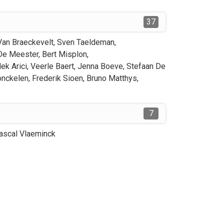
37
Van Braeckevelt
,
Sven
Taeldeman
,
De Meester
,
Bert
Misplon
,
lek
Arici
,
Veerle
Baert
,
Jenna
Boeve
,
Stefaan
De
onckelen
,
Frederik
Sioen
,
Bruno
Matthys
,
7
ascal
Vlaeminck