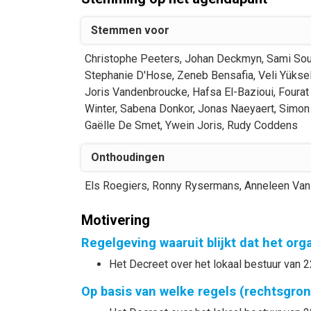
Stemmen voor
Christophe
Peeters
,
Johan
Deckmyn
,
Sami
Sou
Stephanie
D'Hose
,
Zeneb
Bensafia
,
Veli
Yükse
Joris
Vandenbroucke
,
Hafsa
El-Bazioui
,
Fourat
Winter
,
Sabena
Donkor
,
Jonas
Naeyaert
,
Simon
Gaëlle
De Smet
,
Ywein
Joris
,
Rudy
Coddens
Onthoudingen
Els
Roegiers
,
Ronny
Rysermans
,
Anneleen
Van
Motivering
Regelgeving waaruit blijkt dat het or
Het Decreet over het lokaal bestuur van 2
Op basis van welke regels (rechtsgro