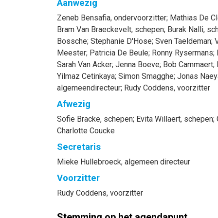
Aanwezig
Zeneb
Bensafia
, ondervoorzitter
;
Mathias
De Cl
Bram
Van Braeckevelt
, schepen
;
Burak
Nalli
, sc
Bossche
;
Stephanie
D'Hose
;
Sven
Taeldeman
;
V
Meester
;
Patricia
De Beule
;
Ronny
Rysermans
;
Sarah
Van Acker
;
Jenna
Boeve
;
Bob
Cammaert
;
Yilmaz
Cetinkaya
;
Simon
Smagghe
;
Jonas
Naey
algemeendirecteur
;
Rudy
Coddens
, voorzitter
Afwezig
Sofie
Bracke
, schepen
;
Evita
Willaert
, schepen
;
Charlotte
Coucke
Secretaris
Mieke
Hullebroeck
, algemeen directeur
Voorzitter
Rudy
Coddens
, voorzitter
Stemming op het agendapunt