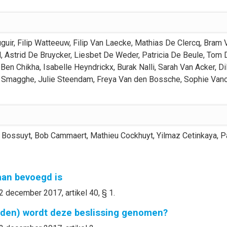
guir
,
Filip
Watteeuw
,
Filip
Van Laecke
,
Mathias
De Clercq
,
Bram
l
,
Astrid
De Bruycker
,
Liesbet
De Weder
,
Patricia
De Beule
,
Tom
Ben Chikha
,
Isabelle
Heyndrickx
,
Burak
Nalli
,
Sarah
Van Acker
,
Di
Smagghe
,
Julie
Steendam
,
Freya
Van den Bossche
,
Sophie
Van
 Bossuyt
,
Bob
Cammaert
,
Mathieu
Cockhuyt
,
Yilmaz
Cetinkaya
,
P
gaan bevoegd is
2 december 2017, artikel 40, § 1.
nden) wordt deze beslissing genomen?