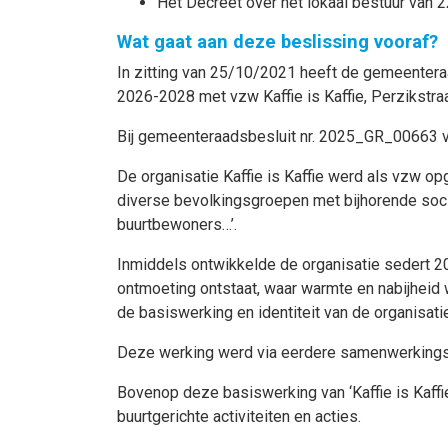
Het Decreet over het lokaal bestuur van 2
Wat gaat aan deze beslissing vooraf?
In zitting van 25/10/2021 heeft de gemeenter
2026-2028 met vzw Kaffie is Kaffie, Perzikstr
Bij gemeenteraadsbesluit nr. 2025_GR_00663 v
De organisatie Kaffie is Kaffie werd als vzw o
diverse bevolkingsgroepen met bijhorende soci
buurtbewoners…’.
Inmiddels ontwikkelde de organisatie sedert 20
ontmoeting ontstaat, waar warmte en nabijheid w
de basiswerking en identiteit van de organisati
Deze werking werd via eerdere samenwerking
Bovenop deze basiswerking van ‘Kaffie is Kaff
buurtgerichte activiteiten en acties.