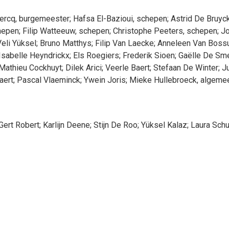
ercq
, burgemeester
;
Hafsa
El-Bazioui
, schepen
;
Astrid
De Bruyc
hepen
;
Filip
Watteeuw
, schepen
;
Christophe
Peeters
, schepen
;
J
eli
Yüksel
;
Bruno
Matthys
;
Filip
Van Laecke
;
Anneleen
Van Boss
Isabelle
Heyndrickx
;
Els
Roegiers
;
Frederik
Sioen
;
Gaëlle
De Sm
Mathieu
Cockhuyt
;
Dilek
Arici
;
Veerle
Baert
;
Stefaan
De Winter
;
Ju
aert
;
Pascal
Vlaeminck
;
Ywein
Joris
;
Mieke
Hullebroeck
, algeme
Gert
Robert
;
Karlijn
Deene
;
Stijn
De Roo
;
Yüksel
Kalaz
;
Laura
Sch