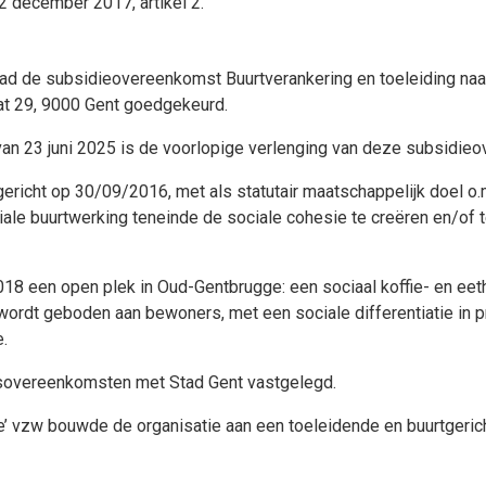
2 december 2017, artikel 2.
aad de subsidieovereenkomst Buurtverankering en toeleiding na
aat 29, 9000 Gent goedgekeurd.
an 23 juni 2025 is de voorlopige verlenging van deze subsidie
pgericht op 30/09/2016, met als statutair maatschappelijk doel o
ale buurtwerking teneinde de sociale cohesie te creëren en/of t
18 een open plek in Oud-Gentbrugge: een sociaal koffie- en eet
ordt geboden aan bewoners, met een sociale differentiatie in pri
e.
sovereenkomsten met Stad Gent vastgelegd.
ie’ vzw bouwde de organisatie aan een toeleidende en buurtgeri