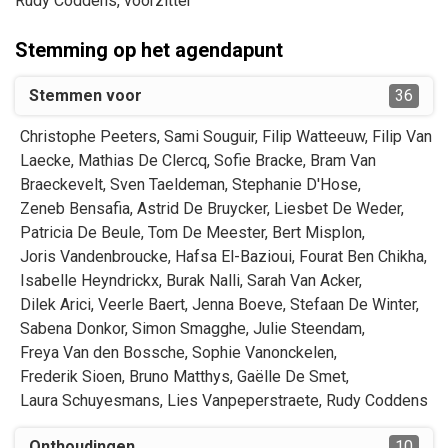
Rudy
Coddens
, voorzitter
Stemming op het agendapunt
Stemmen voor
36
Christophe
Peeters
,
Sami
Souguir
,
Filip
Watteeuw
,
Filip
Van
Laecke
,
Mathias
De Clercq
,
Sofie
Bracke
,
Bram
Van
Braeckevelt
,
Sven
Taeldeman
,
Stephanie
D'Hose
,
Zeneb
Bensafia
,
Astrid
De Bruycker
,
Liesbet
De Weder
,
Patricia
De Beule
,
Tom
De Meester
,
Bert
Misplon
,
Joris
Vandenbroucke
,
Hafsa
El-Bazioui
,
Fourat
Ben Chikha
,
Isabelle
Heyndrickx
,
Burak
Nalli
,
Sarah
Van Acker
,
Dilek
Arici
,
Veerle
Baert
,
Jenna
Boeve
,
Stefaan
De Winter
,
Sabena
Donkor
,
Simon
Smagghe
,
Julie
Steendam
,
Freya
Van den Bossche
,
Sophie
Vanonckelen
,
Frederik
Sioen
,
Bruno
Matthys
,
Gaëlle
De Smet
,
Laura
Schuyesmans
,
Lies
Vanpeperstraete
,
Rudy
Coddens
Onthoudingen
10