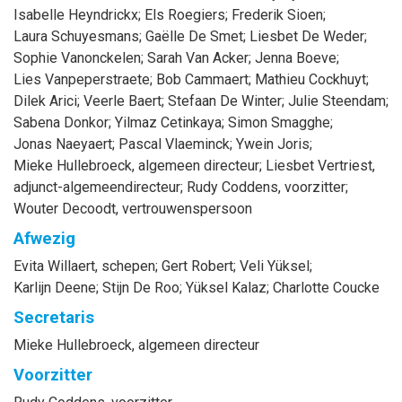
Isabelle
Heyndrickx
;
Els
Roegiers
;
Frederik
Sioen
;
Laura
Schuyesmans
;
Gaëlle
De Smet
;
Liesbet
De Weder
;
Sophie
Vanonckelen
;
Sarah
Van Acker
;
Jenna
Boeve
;
Lies
Vanpeperstraete
;
Bob
Cammaert
;
Mathieu
Cockhuyt
;
Dilek
Arici
;
Veerle
Baert
;
Stefaan
De Winter
;
Julie
Steendam
;
Sabena
Donkor
;
Yilmaz
Cetinkaya
;
Simon
Smagghe
;
Jonas
Naeyaert
;
Pascal
Vlaeminck
;
Ywein
Joris
;
Mieke
Hullebroeck
, algemeen directeur
;
Liesbet
Vertriest
,
adjunct-algemeendirecteur
;
Rudy
Coddens
, voorzitter
;
Wouter
Decoodt
, vertrouwenspersoon
Afwezig
Evita
Willaert
, schepen
;
Gert
Robert
;
Veli
Yüksel
;
Karlijn
Deene
;
Stijn
De Roo
;
Yüksel
Kalaz
;
Charlotte
Coucke
Secretaris
Mieke
Hullebroeck
, algemeen directeur
Voorzitter