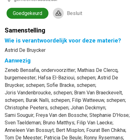
Goedgekeurd
Besluit
Samenstelling
Wie is verantwoordelijk voor deze materie?
Astrid De Bruycker
Aanwezig
Zeneb
Bensafia
, ondervoorzitter
;
Mathias
De Clercq
,
burgemeester
;
Hafsa
El-Bazioui
, schepen
;
Astrid
De
Bruycker
, schepen
;
Sofie
Bracke
, schepen
;
Joris
Vandenbroucke
, schepen
;
Bram
Van Braeckevelt
,
schepen
;
Burak
Nalli
, schepen
;
Filip
Watteeuw
, schepen
;
Christophe
Peeters
, schepen
;
Johan
Deckmyn
;
Sami
Souguir
;
Freya
Van den Bossche
;
Stephanie
D'Hose
;
Sven
Taeldeman
;
Bruno
Matthys
;
Filip
Van Laecke
;
Anneleen
Van Bossuyt
;
Bert
Misplon
;
Fourat
Ben Chikha
;
Tom
De Meester
;
Patricia
De Beule
;
Ronny
Rysermans
;