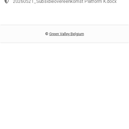
20260521_Subsidieovereenkomst Platform K.docx
©
Green Valley Belgium