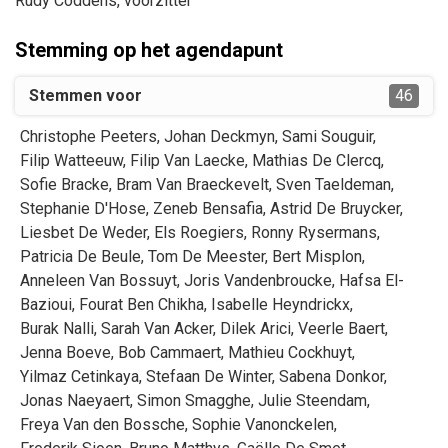
Rudy
Coddens
, voorzitter
Stemming op het agendapunt
Stemmen voor
46
Christophe
Peeters
,
Johan
Deckmyn
,
Sami
Souguir
,
Filip
Watteeuw
,
Filip
Van Laecke
,
Mathias
De Clercq
,
Sofie
Bracke
,
Bram
Van Braeckevelt
,
Sven
Taeldeman
,
Stephanie
D'Hose
,
Zeneb
Bensafia
,
Astrid
De Bruycker
,
Liesbet
De Weder
,
Els
Roegiers
,
Ronny
Rysermans
,
Patricia
De Beule
,
Tom
De Meester
,
Bert
Misplon
,
Anneleen
Van Bossuyt
,
Joris
Vandenbroucke
,
Hafsa
El-
Bazioui
,
Fourat
Ben Chikha
,
Isabelle
Heyndrickx
,
Burak
Nalli
,
Sarah
Van Acker
,
Dilek
Arici
,
Veerle
Baert
,
Jenna
Boeve
,
Bob
Cammaert
,
Mathieu
Cockhuyt
,
Yilmaz
Cetinkaya
,
Stefaan
De Winter
,
Sabena
Donkor
,
Jonas
Naeyaert
,
Simon
Smagghe
,
Julie
Steendam
,
Freya
Van den Bossche
,
Sophie
Vanonckelen
,