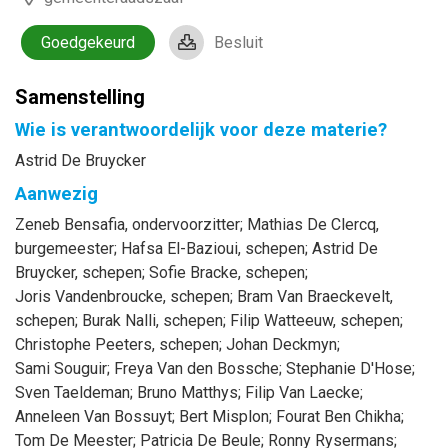
Goedgekeurd
Besluit
Samenstelling
Wie is verantwoordelijk voor deze materie?
Astrid De Bruycker
Aanwezig
Zeneb
Bensafia
, ondervoorzitter
;
Mathias
De Clercq
,
burgemeester
;
Hafsa
El-Bazioui
, schepen
;
Astrid
De
Bruycker
, schepen
;
Sofie
Bracke
, schepen
;
Joris
Vandenbroucke
, schepen
;
Bram
Van Braeckevelt
,
schepen
;
Burak
Nalli
, schepen
;
Filip
Watteeuw
, schepen
;
Christophe
Peeters
, schepen
;
Johan
Deckmyn
;
Sami
Souguir
;
Freya
Van den Bossche
;
Stephanie
D'Hose
;
Sven
Taeldeman
;
Bruno
Matthys
;
Filip
Van Laecke
;
Anneleen
Van Bossuyt
;
Bert
Misplon
;
Fourat
Ben Chikha
;
Tom
De Meester
;
Patricia
De Beule
;
Ronny
Rysermans
;