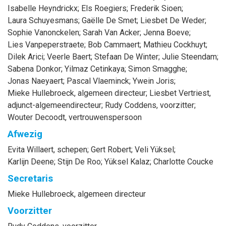
Isabelle
Heyndrickx
;
Els
Roegiers
;
Frederik
Sioen
;
Laura
Schuyesmans
;
Gaëlle
De Smet
;
Liesbet
De Weder
;
Sophie
Vanonckelen
;
Sarah
Van Acker
;
Jenna
Boeve
;
Lies
Vanpeperstraete
;
Bob
Cammaert
;
Mathieu
Cockhuyt
;
Dilek
Arici
;
Veerle
Baert
;
Stefaan
De Winter
;
Julie
Steendam
;
Sabena
Donkor
;
Yilmaz
Cetinkaya
;
Simon
Smagghe
;
Jonas
Naeyaert
;
Pascal
Vlaeminck
;
Ywein
Joris
;
Mieke
Hullebroeck
, algemeen directeur
;
Liesbet
Vertriest
,
adjunct-algemeendirecteur
;
Rudy
Coddens
, voorzitter
;
Wouter
Decoodt
, vertrouwenspersoon
Afwezig
Evita
Willaert
, schepen
;
Gert
Robert
;
Veli
Yüksel
;
Karlijn
Deene
;
Stijn
De Roo
;
Yüksel
Kalaz
;
Charlotte
Coucke
Secretaris
Mieke
Hullebroeck
, algemeen directeur
Voorzitter