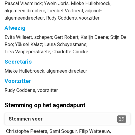
Pascal
Vlaeminck
;
Ywein
Joris
;
Mieke
Hullebroeck
,
algemeen directeur
;
Liesbet
Vertriest
, adjunct-
algemeendirecteur
;
Rudy
Coddens
, voorzitter
Afwezig
Evita
Willaert
, schepen
;
Gert
Robert
;
Karlijn
Deene
;
Stijn
De
Roo
;
Yüksel
Kalaz
;
Laura
Schuyesmans
;
Lies
Vanpeperstraete
;
Charlotte
Coucke
Secretaris
Mieke
Hullebroeck
, algemeen directeur
Voorzitter
Rudy
Coddens
, voorzitter
Stemming op het agendapunt
Stemmen voor
29
Christophe
Peeters
,
Sami
Souguir
,
Filip
Watteeuw
,