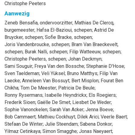
Christophe Peeters
Aanwezig
Zeneb
Bensafia
, ondervoorzitter
;
Mathias
De Clercq
,
burgemeester
;
Hafsa
El-Bazioui
, schepen
;
Astrid
De
Bruycker
, schepen
;
Sofie
Bracke
, schepen
;
Joris
Vandenbroucke
, schepen
;
Bram
Van Braeckevelt
,
schepen
;
Burak
Nalli
, schepen
;
Filip
Watteeuw
, schepen
;
Christophe
Peeters
, schepen
;
Johan
Deckmyn
;
Sami
Souguir
;
Freya
Van den Bossche
;
Stephanie
D'Hose
;
Sven
Taeldeman
;
Veli
Yüksel
;
Bruno
Matthys
;
Filip
Van
Laecke
;
Anneleen
Van Bossuyt
;
Bert
Misplon
;
Fourat
Ben
Chikha
;
Tom
De Meester
;
Patricia
De Beule
;
Ronny
Rysermans
;
Isabelle
Heyndrickx
;
Els
Roegiers
;
Frederik
Sioen
;
Gaëlle
De Smet
;
Liesbet
De Weder
;
Sophie
Vanonckelen
;
Sarah
Van Acker
;
Jenna
Boeve
;
Bob
Cammaert
;
Mathieu
Cockhuyt
;
Dilek
Arici
;
Veerle
Baert
;
Stefaan
De Winter
;
Julie
Steendam
;
Sabena
Donkor
;
Yilmaz
Cetinkaya
;
Simon
Smagghe
;
Jonas
Naeyaert
;