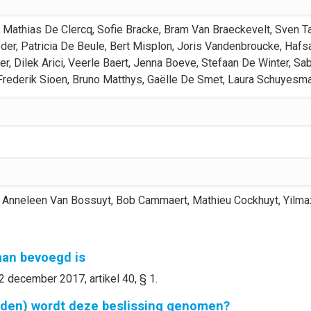
Mathias
De Clercq
,
Sofie
Bracke
,
Bram
Van Braeckevelt
,
Sven
T
der
,
Patricia
De Beule
,
Bert
Misplon
,
Joris
Vandenbroucke
,
Hafs
er
,
Dilek
Arici
,
Veerle
Baert
,
Jenna
Boeve
,
Stefaan
De Winter
,
Sa
Frederik
Sioen
,
Bruno
Matthys
,
Gaëlle
De Smet
,
Laura
Schuyesm
Anneleen
Van Bossuyt
,
Bob
Cammaert
,
Mathieu
Cockhuyt
,
Yilma
gaan bevoegd is
2 december 2017, artikel 40, § 1.
nden) wordt deze beslissing genomen?