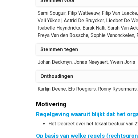
Stemmen voor
Sami
Souguir
,
Filip
Watteeuw
,
Filip
Van Laecke
,
Veli
Yüksel
,
Astrid
De Bruycker
,
Liesbet
De We
Isabelle
Heyndrickx
,
Burak
Nalli
,
Sarah
Van Ack
Freya
Van den Bossche
,
Sophie
Vanonckelen
,
Stemmen tegen
Johan
Deckmyn
,
Jonas
Naeyaert
,
Ywein
Joris
Onthoudingen
Karlijn
Deene
,
Els
Roegiers
,
Ronny
Rysermans
,
Motivering
Regelgeving waaruit blijkt dat het or
Het Decreet over het lokaal bestuur van 2
Op basis van welke regels (rechtsgro