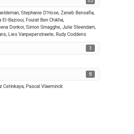
35
aeldeman
,
Stephanie
D'Hose
,
Zeneb
Bensafia
,
a
El-Bazioui
,
Fourat
Ben Chikha
,
bena
Donkor
,
Simon
Smagghe
,
Julie
Steendam
,
ans
,
Lies
Vanpeperstraete
,
Rudy
Coddens
3
8
z
Cetinkaya
,
Pascal
Vlaeminck