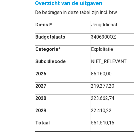
Overzicht van de uitgaven
De bedragen in deze tabel zijn incl. btw
Dienst*
Jeugddienst
Budgetplaats
3406300OZ
Categorie*
Exploitatie
Subsidiecode
NIET_RELEVANT
2026
86.160,00
2027
219.277,20
2028
223.662,74
2029
22.410,22
Totaal
551.510,16