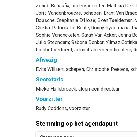
Zeneb
Bensafia
, ondervoorzitter
;
Mathias
De Cl
Joris
Vandenbroucke
, schepen
;
Bram
Van Braec
Bossche
;
Stephanie
D'Hose
;
Sven
Taeldeman
;
V
Chikha
;
Patricia
De Beule
;
Ronny
Rysermans
;
Is
Sophie
Vanonckelen
;
Sarah
Van Acker
;
Jenna
B
Julie
Steendam
;
Sabena
Donkor
;
Yilmaz
Cetink
Liesbet
Vertriest
, adjunct-algemeendirecteur
;
R
Afwezig
Evita
Willaert
, schepen
;
Christophe
Peeters
, s
Secretaris
Mieke
Hullebroeck
, algemeen directeur
Voorzitter
Rudy
Coddens
, voorzitter
Stemming op het agendapunt