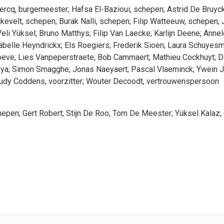
ercq
, burgemeester
;
Hafsa
El-Bazioui
, schepen
;
Astrid
De Bruyc
kevelt
, schepen
;
Burak
Nalli
, schepen
;
Filip
Watteeuw
, schepen
;
eli
Yüksel
;
Bruno
Matthys
;
Filip
Van Laecke
;
Karlijn
Deene
;
Annel
abelle
Heyndrickx
;
Els
Roegiers
;
Frederik
Sioen
;
Laura
Schuyes
oeve
;
Lies
Vanpeperstraete
;
Bob
Cammaert
;
Mathieu
Cockhuyt
;
D
aya
;
Simon
Smagghe
;
Jonas
Naeyaert
;
Pascal
Vlaeminck
;
Ywein
J
udy
Coddens
, voorzitter
;
Wouter
Decoodt
, vertrouwenspersoon
chepen
;
Gert
Robert
;
Stijn
De Roo
;
Tom
De Meester
;
Yüksel
Kalaz
;