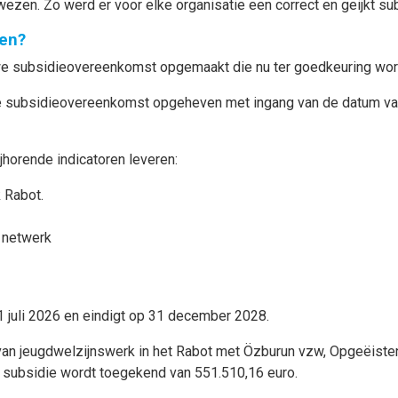
ezen. Zo werd er voor elke organisatie een correct en geijkt s
en?
we subsidieovereenkomst opgemaakt die nu ter goedkeuring wor
de subsidieovereenkomst opgeheven met ingang van de datum va
horende indicatoren leveren:
jk Rabot.
 netwerk
 juli 2026 en eindigt op 31 december 2028.
van jeugdwelzijnswerk in het Rabot met Özburun vzw, Opgeëiste
 subsidie wordt toegekend van 551.510,16 euro.