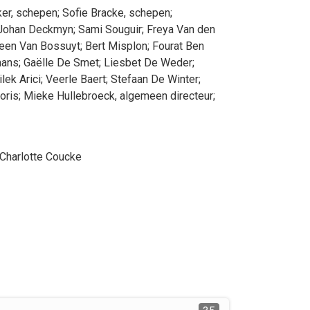
ker
, schepen
;
Sofie
Bracke
, schepen
;
Johan
Deckmyn
;
Sami
Souguir
;
Freya
Van den
een
Van Bossuyt
;
Bert
Misplon
;
Fourat
Ben
mans
;
Gaëlle
De Smet
;
Liesbet
De Weder
;
ilek
Arici
;
Veerle
Baert
;
Stefaan
De Winter
;
oris
;
Mieke
Hullebroeck
, algemeen directeur
;
Charlotte
Coucke