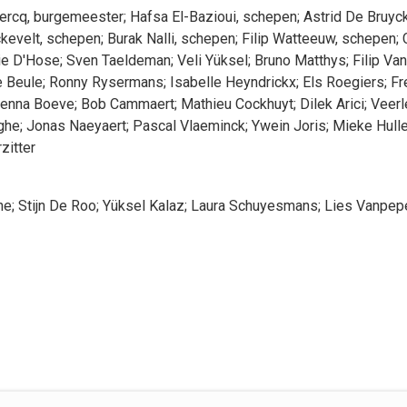
ercq
, burgemeester
;
Hafsa
El-Bazioui
, schepen
;
Astrid
De Bruyc
kevelt
, schepen
;
Burak
Nalli
, schepen
;
Filip
Watteeuw
, schepen
;
ie
D'Hose
;
Sven
Taeldeman
;
Veli
Yüksel
;
Bruno
Matthys
;
Filip
Van
 Beule
;
Ronny
Rysermans
;
Isabelle
Heyndrickx
;
Els
Roegiers
;
Fr
enna
Boeve
;
Bob
Cammaert
;
Mathieu
Cockhuyt
;
Dilek
Arici
;
Veerl
ghe
;
Jonas
Naeyaert
;
Pascal
Vlaeminck
;
Ywein
Joris
;
Mieke
Hull
rzitter
ne
;
Stijn
De Roo
;
Yüksel
Kalaz
;
Laura
Schuyesmans
;
Lies
Vanpepe