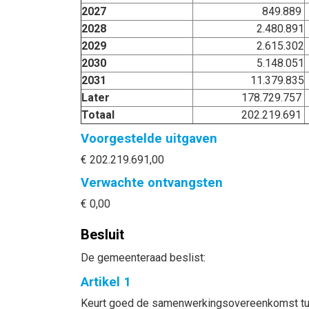
2027
849.889
2028
2.480.891
2029
2.615.302
2030
5.148.051
2031
11.379.835
Later
178.729.757
Totaal
202.219.691
Voorgestelde uitgaven
€ 202.219.691,00
Verwachte ontvangsten
€ 0,00
Besluit
De gemeenteraad beslist:
Artikel 1
Keurt goed de samenwerkingsovereenkomst tusse