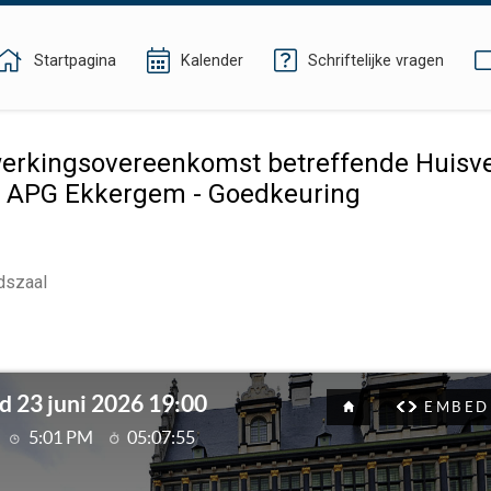
Startpagina
Kalender
Schriftelijke vragen
kingsovereenkomst betreffende Huisvest
te APG Ekkergem - Goedkeuring
dszaal