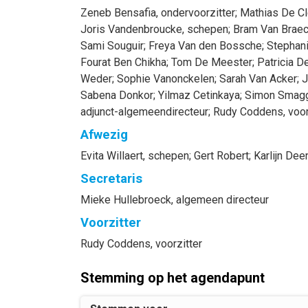
Zeneb
Bensafia
, ondervoorzitter
;
Mathias
De Cl
Joris
Vandenbroucke
, schepen
;
Bram
Van Braec
Sami
Souguir
;
Freya
Van den Bossche
;
Stephan
Fourat
Ben Chikha
;
Tom
De Meester
;
Patricia
De
Weder
;
Sophie
Vanonckelen
;
Sarah
Van Acker
;
J
Sabena
Donkor
;
Yilmaz
Cetinkaya
;
Simon
Smag
adjunct-algemeendirecteur
;
Rudy
Coddens
, voo
Afwezig
Evita
Willaert
, schepen
;
Gert
Robert
;
Karlijn
Dee
Secretaris
Mieke
Hullebroeck
, algemeen directeur
Voorzitter
Rudy
Coddens
, voorzitter
Stemming op het agendapunt