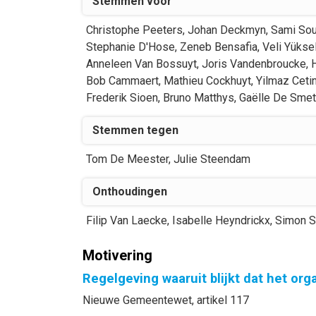
Stemmen voor
Christophe
Peeters
,
Johan
Deckmyn
,
Sami
Sou
Stephanie
D'Hose
,
Zeneb
Bensafia
,
Veli
Yükse
Anneleen
Van Bossuyt
,
Joris
Vandenbroucke
,
Bob
Cammaert
,
Mathieu
Cockhuyt
,
Yilmaz
Ceti
Frederik
Sioen
,
Bruno
Matthys
,
Gaëlle
De Smet
Stemmen tegen
Tom
De Meester
,
Julie
Steendam
Onthoudingen
Filip
Van Laecke
,
Isabelle
Heyndrickx
,
Simon
S
Motivering
Regelgeving waaruit blijkt dat het or
Nieuwe Gemeentewet, artikel 117