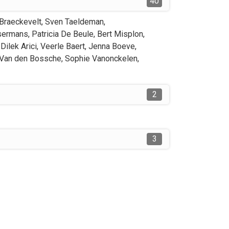
40
Braeckevelt
,
Sven
Taeldeman
,
sermans
,
Patricia
De Beule
,
Bert
Misplon
,
Dilek
Arici
,
Veerle
Baert
,
Jenna
Boeve
,
Van den Bossche
,
Sophie
Vanonckelen
,
2
3