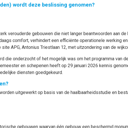
nden) wordt deze beslissing genomen?
sterk verouderde gebouwen die niet langer beantwoorden aan de
aags comfort, verhindert een efficiënte operationele werking en 
e site APG, Antonius Triestlaan 12, met uitzondering van de wijk
rd die onderzocht of het mogelijk was om het programma van de 
emeester en schepenen heeft op 29 januari 2026 kennis genomen
edelijke diensten goedgekeurd.
en?
 worden uitgewerkt op basis van de haalbaarheidsstudie en bestaa
 historische gebouwen waarvan één gebouw een beschermd monum