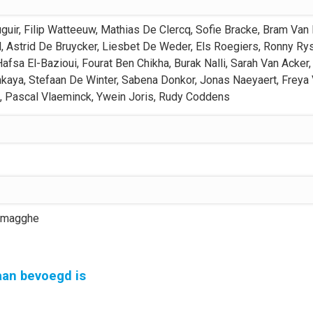
guir
,
Filip
Watteeuw
,
Mathias
De Clercq
,
Sofie
Bracke
,
Bram
Van 
l
,
Astrid
De Bruycker
,
Liesbet
De Weder
,
Els
Roegiers
,
Ronny
Ry
Hafsa
El-Bazioui
,
Fourat
Ben Chikha
,
Burak
Nalli
,
Sarah
Van Acker
,
nkaya
,
Stefaan
De Winter
,
Sabena
Donkor
,
Jonas
Naeyaert
,
Freya
,
Pascal
Vlaeminck
,
Ywein
Joris
,
Rudy
Coddens
magghe
gaan bevoegd is