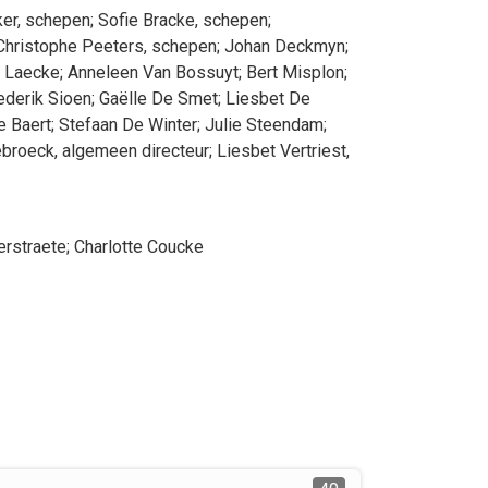
ker
, schepen
;
Sofie
Bracke
, schepen
;
Christophe
Peeters
, schepen
;
Johan
Deckmyn
;
 Laecke
;
Anneleen
Van Bossuyt
;
Bert
Misplon
;
ederik
Sioen
;
Gaëlle
De Smet
;
Liesbet
De
e
Baert
;
Stefaan
De Winter
;
Julie
Steendam
;
ebroeck
, algemeen directeur
;
Liesbet
Vertriest
,
rstraete
;
Charlotte
Coucke