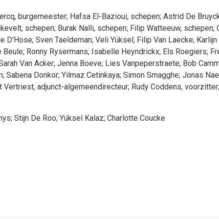
ercq
, burgemeester
;
Hafsa
El-Bazioui
, schepen
;
Astrid
De Bruyc
kevelt
, schepen
;
Burak
Nalli
, schepen
;
Filip
Watteeuw
, schepen
;
ie
D'Hose
;
Sven
Taeldeman
;
Veli
Yüksel
;
Filip
Van Laecke
;
Karlijn
 Beule
;
Ronny
Rysermans
;
Isabelle
Heyndrickx
;
Els
Roegiers
;
Fr
Sarah
Van Acker
;
Jenna
Boeve
;
Lies
Vanpeperstraete
;
Bob
Camm
m
;
Sabena
Donkor
;
Yilmaz
Cetinkaya
;
Simon
Smagghe
;
Jonas
Nae
t
Vertriest
, adjunct-algemeendirecteur
;
Rudy
Coddens
, voorzitter
hys
;
Stijn
De Roo
;
Yüksel
Kalaz
;
Charlotte
Coucke