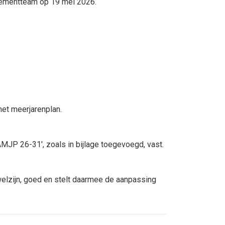
gementteam op 19 mei 2026.
het meerjarenplan.
AMJP 26-31', zoals in bijlage toegevoegd, vast.
welzijn, goed en stelt daarmee de aanpassing