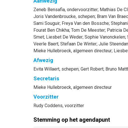
Aanwezig
Zeneb
Bensafia
, ondervoorzitter
;
Mathias
De Cl
Joris
Vandenbroucke
, schepen
;
Bram
Van Braec
Sami
Souguir
;
Freya
Van den Bossche
;
Stephan
Fourat
Ben Chikha
;
Tom
De Meester
;
Patricia
De
Smet
;
Liesbet
De Weder
;
Sophie
Vanonckelen
;
Veerle
Baert
;
Stefaan
De Winter
;
Julie
Steenda
Mieke
Hullebroeck
, algemeen directeur
;
Liesbe
Afwezig
Evita
Willaert
, schepen
;
Gert
Robert
;
Bruno
Matt
Secretaris
Mieke
Hullebroeck
, algemeen directeur
Voorzitter
Rudy
Coddens
, voorzitter
Stemming op het agendapunt