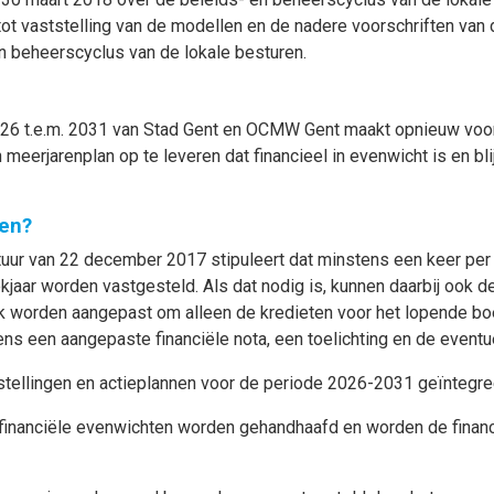
 tot vaststelling van de modellen en de nadere voorschriften van
en beheerscyclus van de lokale besturen.
026 t.e.m. 2031 van Stad Gent en OCMW Gent maakt opnieuw voor
meerjarenplan op te leveren dat financieel in evenwicht is en b
en?
stuur van 22 december 2017 stipuleert dat minstens een keer per 
ekjaar worden vastgesteld. Als dat nodig is, kunnen daarbij ook 
 worden aangepast om alleen de kredieten voor het lopende boek
s een aangepaste financiële nota, een toelichting en de eventue
stellingen en actieplannen voor de periode 2026-2031 geïnteg
de financiële evenwichten worden gehandhaafd en worden de fina