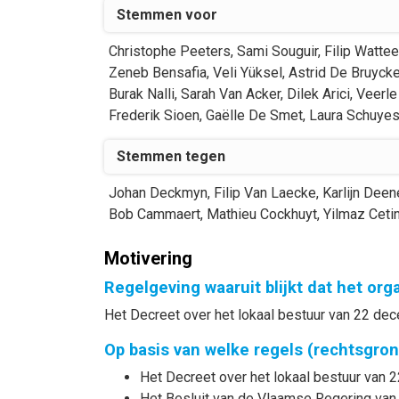
Stemmen voor
Christophe
Peeters
,
Sami
Souguir
,
Filip
Watte
Zeneb
Bensafia
,
Veli
Yüksel
,
Astrid
De Bruycke
Burak
Nalli
,
Sarah
Van Acker
,
Dilek
Arici
,
Veerle
Frederik
Sioen
,
Gaëlle
De Smet
,
Laura
Schuye
Stemmen tegen
Johan
Deckmyn
,
Filip
Van Laecke
,
Karlijn
Deen
Bob
Cammaert
,
Mathieu
Cockhuyt
,
Yilmaz
Ceti
Motivering
Regelgeving waaruit blijkt dat het or
Het Decreet over het lokaal bestuur van 22 dec
Op basis van welke regels (rechtsgro
Het Decreet over het lokaal bestuur van 2
Het Besluit van de Vlaamse Regering van 