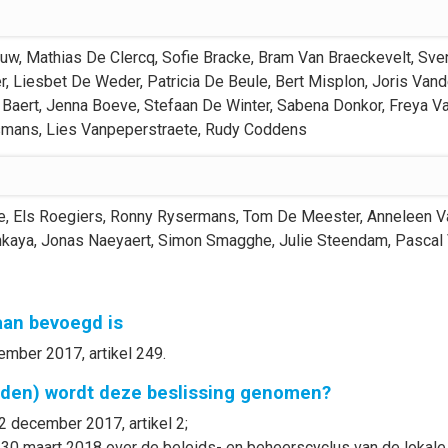
euw
,
Mathias
De Clercq
,
Sofie
Bracke
,
Bram
Van Braeckevelt
,
Sve
r
,
Liesbet
De Weder
,
Patricia
De Beule
,
Bert
Misplon
,
Joris
Vand
Baert
,
Jenna
Boeve
,
Stefaan
De Winter
,
Sabena
Donkor
,
Freya
V
smans
,
Lies
Vanpeperstraete
,
Rudy
Coddens
e
,
Els
Roegiers
,
Ronny
Rysermans
,
Tom
De Meester
,
Anneleen
V
nkaya
,
Jonas
Naeyaert
,
Simon
Smagghe
,
Julie
Steendam
,
Pascal
gaan bevoegd is
ember 2017, artikel 249.
nden) wordt deze beslissing genomen?
2 december 2017, artikel 2;
30 maart 2018 over de beleids- en beheerscyclus van de lokale