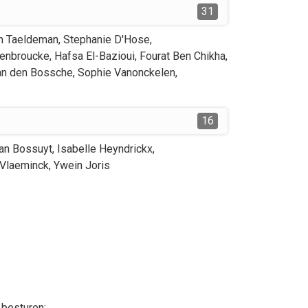
31
n
Taeldeman
,
Stephanie
D'Hose
,
enbroucke
,
Hafsa
El-Bazioui
,
Fourat
Ben Chikha
,
an den Bossche
,
Sophie
Vanonckelen
,
16
an Bossuyt
,
Isabelle
Heyndrickx
,
Vlaeminck
,
Ywein
Joris
 besturen;