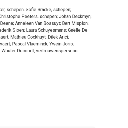
ker
, schepen
;
Sofie
Bracke
, schepen
;
Christophe
Peeters
, schepen
;
Johan
Deckmyn
;
Deene
;
Anneleen
Van Bossuyt
;
Bert
Misplon
;
ederik
Sioen
;
Laura
Schuyesmans
;
Gaëlle
De
aert
;
Mathieu
Cockhuyt
;
Dilek
Arici
;
yaert
;
Pascal
Vlaeminck
;
Ywein
Joris
;
;
Wouter
Decoodt
, vertrouwenspersoon