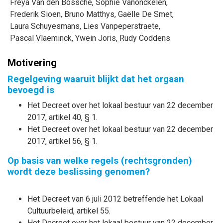
Freya
Van den Bossche
,
Sophie
Vanonckelen
,
Frederik
Sioen
,
Bruno
Matthys
,
Gaëlle
De Smet
,
Laura
Schuyesmans
,
Lies
Vanpeperstraete
,
Pascal
Vlaeminck
,
Ywein
Joris
,
Rudy
Coddens
Motivering
Regelgeving waaruit blijkt dat het orgaan
bevoegd is
Het Decreet over het lokaal bestuur van 22 december
2017, artikel 40, § 1.
Het Decreet over het lokaal bestuur van 22 december
2017, artikel 56, § 1.
Op basis van welke regels (rechtsgronden)
wordt deze beslissing genomen?
Het Decreet van 6 juli 2012 betreffende het Lokaal
Cultuurbeleid, artikel 55.
Het Decreet over het lokaal bestuur van 22 december