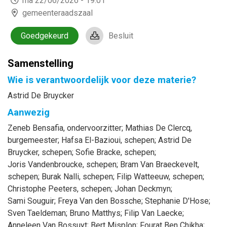
ma 22/06/2026 - 19:01
gemeenteraadszaal
Goedgekeurd
Besluit
Samenstelling
Wie is verantwoordelijk voor deze materie?
Astrid De Bruycker
Aanwezig
Zeneb
Bensafia
, ondervoorzitter
;
Mathias
De Clercq
,
burgemeester
;
Hafsa
El-Bazioui
, schepen
;
Astrid
De
Bruycker
, schepen
;
Sofie
Bracke
, schepen
;
Joris
Vandenbroucke
, schepen
;
Bram
Van Braeckevelt
,
schepen
;
Burak
Nalli
, schepen
;
Filip
Watteeuw
, schepen
;
Christophe
Peeters
, schepen
;
Johan
Deckmyn
;
Sami
Souguir
;
Freya
Van den Bossche
;
Stephanie
D'Hose
;
Sven
Taeldeman
;
Bruno
Matthys
;
Filip
Van Laecke
;
Anneleen
Van Bossuyt
;
Bert
Misplon
;
Fourat
Ben Chikha
;