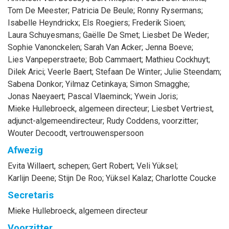
Tom
De Meester
;
Patricia
De Beule
;
Ronny
Rysermans
;
Isabelle
Heyndrickx
;
Els
Roegiers
;
Frederik
Sioen
;
Laura
Schuyesmans
;
Gaëlle
De Smet
;
Liesbet
De Weder
;
Sophie
Vanonckelen
;
Sarah
Van Acker
;
Jenna
Boeve
;
Lies
Vanpeperstraete
;
Bob
Cammaert
;
Mathieu
Cockhuyt
;
Dilek
Arici
;
Veerle
Baert
;
Stefaan
De Winter
;
Julie
Steendam
;
Sabena
Donkor
;
Yilmaz
Cetinkaya
;
Simon
Smagghe
;
Jonas
Naeyaert
;
Pascal
Vlaeminck
;
Ywein
Joris
;
Mieke
Hullebroeck
, algemeen directeur
;
Liesbet
Vertriest
,
adjunct-algemeendirecteur
;
Rudy
Coddens
, voorzitter
;
Wouter
Decoodt
, vertrouwenspersoon
Afwezig
Evita
Willaert
, schepen
;
Gert
Robert
;
Veli
Yüksel
;
Karlijn
Deene
;
Stijn
De Roo
;
Yüksel
Kalaz
;
Charlotte
Coucke
Secretaris
Mieke
Hullebroeck
, algemeen directeur
Voorzitter