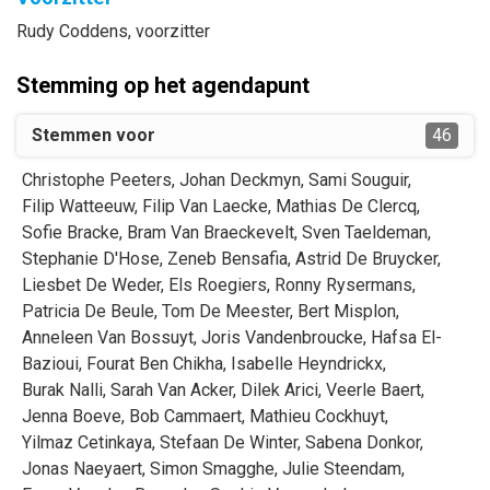
Rudy
Coddens
, voorzitter
Stemming op het agendapunt
Stemmen voor
46
Christophe
Peeters
,
Johan
Deckmyn
,
Sami
Souguir
,
Filip
Watteeuw
,
Filip
Van Laecke
,
Mathias
De Clercq
,
Sofie
Bracke
,
Bram
Van Braeckevelt
,
Sven
Taeldeman
,
Stephanie
D'Hose
,
Zeneb
Bensafia
,
Astrid
De Bruycker
,
Liesbet
De Weder
,
Els
Roegiers
,
Ronny
Rysermans
,
Patricia
De Beule
,
Tom
De Meester
,
Bert
Misplon
,
Anneleen
Van Bossuyt
,
Joris
Vandenbroucke
,
Hafsa
El-
Bazioui
,
Fourat
Ben Chikha
,
Isabelle
Heyndrickx
,
Burak
Nalli
,
Sarah
Van Acker
,
Dilek
Arici
,
Veerle
Baert
,
Jenna
Boeve
,
Bob
Cammaert
,
Mathieu
Cockhuyt
,
Yilmaz
Cetinkaya
,
Stefaan
De Winter
,
Sabena
Donkor
,
Jonas
Naeyaert
,
Simon
Smagghe
,
Julie
Steendam
,