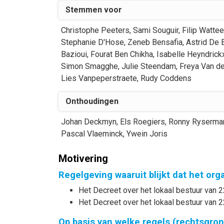
Stemmen voor
Christophe
Peeters
,
Sami
Souguir
,
Filip
Watte
Stephanie
D'Hose
,
Zeneb
Bensafia
,
Astrid
De 
Bazioui
,
Fourat
Ben Chikha
,
Isabelle
Heyndrick
Simon
Smagghe
,
Julie
Steendam
,
Freya
Van d
Lies
Vanpeperstraete
,
Rudy
Coddens
Onthoudingen
Johan
Deckmyn
,
Els
Roegiers
,
Ronny
Ryserma
Pascal
Vlaeminck
,
Ywein
Joris
Motivering
Regelgeving waaruit blijkt dat het or
Het Decreet over het lokaal bestuur van 2
Het Decreet over het lokaal bestuur van 2
Op basis van welke regels (rechtsgro