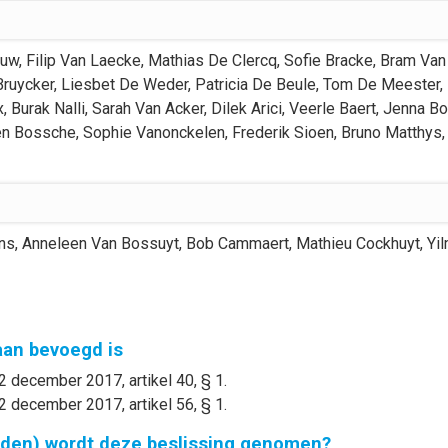
euw
,
Filip
Van Laecke
,
Mathias
De Clercq
,
Sofie
Bracke
,
Bram
Van
Bruycker
,
Liesbet
De Weder
,
Patricia
De Beule
,
Tom
De Meester
,
x
,
Burak
Nalli
,
Sarah
Van Acker
,
Dilek
Arici
,
Veerle
Baert
,
Jenna
Bo
en Bossche
,
Sophie
Vanonckelen
,
Frederik
Sioen
,
Bruno
Matthys
,
ns
,
Anneleen
Van Bossuyt
,
Bob
Cammaert
,
Mathieu
Cockhuyt
,
Yi
gaan bevoegd is
2 december 2017, artikel 40, § 1.
2 december 2017, artikel 56, § 1.
nden) wordt deze beslissing genomen?