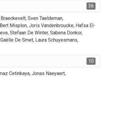
36
 Braeckevelt
,
Sven
Taeldeman
,
Bert
Misplon
,
Joris
Vandenbroucke
,
Hafsa
El-
eve
,
Stefaan
De Winter
,
Sabena
Donkor
,
Gaëlle
De Smet
,
Laura
Schuyesmans
,
10
lmaz
Cetinkaya
,
Jonas
Naeyaert
,