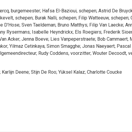
ercq
, burgemeester
;
Hafsa
El-Bazioui
, schepen
;
Astrid
De Bruyc
kevelt
, schepen
;
Burak
Nalli
, schepen
;
Filip
Watteeuw
, schepen
;
ie
D'Hose
;
Sven
Taeldeman
;
Bruno
Matthys
;
Filip
Van Laecke
;
An
nny
Rysermans
;
Isabelle
Heyndrickx
;
Els
Roegiers
;
Frederik
Sioe
Van Acker
;
Jenna
Boeve
;
Lies
Vanpeperstraete
;
Bob
Cammaert
;
M
kor
;
Yilmaz
Cetinkaya
;
Simon
Smagghe
;
Jonas
Naeyaert
;
Pascal
-algemeendirecteur
;
Rudy
Coddens
, voorzitter
;
Wouter
Decoodt
, 
;
Karlijn
Deene
;
Stijn
De Roo
;
Yüksel
Kalaz
;
Charlotte
Coucke