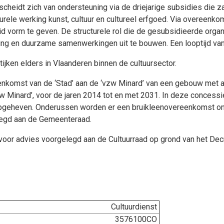
eidt zich van ondersteuning via de driejarige subsidies die za
ele werking kunst, cultuur en cultureel erfgoed. Via overeenkom
d vorm te geven. De structurele rol die de gesubsidieerde orga
king en duurzame samenwerkingen uit te bouwen. Een looptijd van z
tijken elders in Vlaanderen binnen de cultuursector.
enkomst van de
‘Stad’ aan de ‘vzw Minard’ van een gebouw met
w Minard’, voor de jaren 2014 tot en met 2031. In deze conces
it opgeheven. Onderussen worden er een bruikleenovereenkomst
elegd aan de Gemeenteraad.
or advies voorgelegd aan de Cultuurraad op grond van het Decree
Cultuurdienst
3576100CO