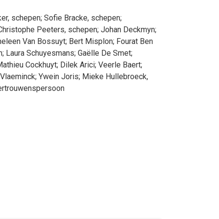
ker
, schepen
;
Sofie
Bracke
, schepen
;
Christophe
Peeters
, schepen
;
Johan
Deckmyn
;
neleen
Van Bossuyt
;
Bert
Misplon
;
Fourat
Ben
n
;
Laura
Schuyesmans
;
Gaëlle
De Smet
;
athieu
Cockhuyt
;
Dilek
Arici
;
Veerle
Baert
;
Vlaeminck
;
Ywein
Joris
;
Mieke
Hullebroeck
,
vertrouwenspersoon