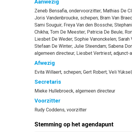
Aanwezig
Zeneb
Bensafia
, ondervoorzitter
;
Mathias
De Cl
Joris
Vandenbroucke
, schepen
;
Bram
Van Braec
Sami
Souguir
;
Freya
Van den Bossche
;
Stephan
Chikha
;
Tom
De Meester
;
Patricia
De Beule
;
Ro
Liesbet
De Weder
;
Sophie
Vanonckelen
;
Sarah
Stefaan
De Winter
;
Julie
Steendam
;
Sabena
Don
algemeen directeur
;
Liesbet
Vertriest
, adjunct
Afwezig
Evita
Willaert
, schepen
;
Gert
Robert
;
Veli
Yüksel
Secretaris
Mieke
Hullebroeck
, algemeen directeur
Voorzitter
Rudy
Coddens
, voorzitter
Stemming op het agendapunt