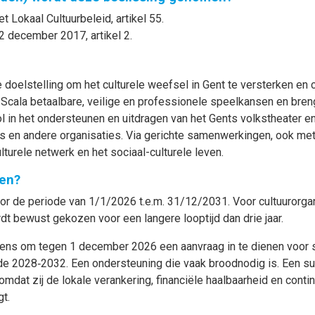
t Lokaal Cultuurbeleid, artikel 55.
2 december 2017, artikel 2.
doelstelling om het culturele weefsel in Gent te versterken en 
r Scala betaalbare, veilige en professionele speelkansen en br
l in het ondersteunen en uitdragen van het Gents volkstheater en 
s en andere organisaties. Via gerichte samenwerkingen, ook met 
turele netwerk en het sociaal-culturele leven.
en?
 de periode van 1/1/2026 t.e.m. 31/12/2031. Voor cultuurorganis
t bewust gekozen voor een langere looptijd dan drie jaar.
ens om tegen 1 december 2026 een aanvraag in te dienen voor s
 2028‑2032. Een ondersteuning die vaak broodnodig is. Een sub
mdat zij de lokale verankering, financiële haalbaarheid en contin
t.