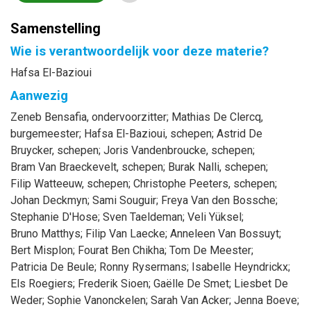
Samenstelling
Wie is verantwoordelijk voor deze materie?
Hafsa El-Bazioui
Aanwezig
Zeneb
Bensafia
, ondervoorzitter
;
Mathias
De Clercq
,
burgemeester
;
Hafsa
El-Bazioui
, schepen
;
Astrid
De
Bruycker
, schepen
;
Joris
Vandenbroucke
, schepen
;
Bram
Van Braeckevelt
, schepen
;
Burak
Nalli
, schepen
;
Filip
Watteeuw
, schepen
;
Christophe
Peeters
, schepen
;
Johan
Deckmyn
;
Sami
Souguir
;
Freya
Van den Bossche
;
Stephanie
D'Hose
;
Sven
Taeldeman
;
Veli
Yüksel
;
Bruno
Matthys
;
Filip
Van Laecke
;
Anneleen
Van Bossuyt
;
Bert
Misplon
;
Fourat
Ben Chikha
;
Tom
De Meester
;
Patricia
De Beule
;
Ronny
Rysermans
;
Isabelle
Heyndrickx
;
Els
Roegiers
;
Frederik
Sioen
;
Gaëlle
De Smet
;
Liesbet
De
Weder
;
Sophie
Vanonckelen
;
Sarah
Van Acker
;
Jenna
Boeve
;