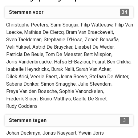
Stemmen voor
34
Christophe
Peeters
,
Sami
Souguir
,
Filip
Watteeuw
,
Filip
Van
Laecke
,
Mathias
De Clercq
,
Bram
Van Braeckevelt
,
Sven
Taeldeman
,
Stephanie
D'Hose
,
Zeneb
Bensafia
,
Veli
Yüksel
,
Astrid
De Bruycker
,
Liesbet
De Weder
,
Patricia
De Beule
,
Tom
De Meester
,
Bert
Misplon
,
Joris
Vandenbroucke
,
Hafsa
El-Bazioui
,
Fourat
Ben Chikha
,
Isabelle
Heyndrickx
,
Burak
Nalli
,
Sarah
Van Acker
,
Dilek
Arici
,
Veerle
Baert
,
Jenna
Boeve
,
Stefaan
De Winter
,
Sabena
Donkor
,
Simon
Smagghe
,
Julie
Steendam
,
Freya
Van den Bossche
,
Sophie
Vanonckelen
,
Frederik
Sioen
,
Bruno
Matthys
,
Gaëlle
De Smet
,
Rudy
Coddens
Stemmen tegen
3
Johan
Deckmyn
,
Jonas
Naeyaert
,
Ywein
Joris