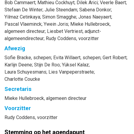
Bob
Cammaert
;
Mathieu
Cockhuyt
;
Dilek
Arici
;
Veerle
Baert
;
Stefaan
De Winter
;
Julie
Steendam
;
Sabena
Donkor
;
Yilmaz
Cetinkaya
;
Simon
Smagghe
;
Jonas
Naeyaert
;
Pascal
Vlaeminck
;
Ywein
Joris
;
Mieke
Hullebroeck
,
algemeen directeur
;
Liesbet
Vertriest
, adjunct-
algemeendirecteur
;
Rudy
Coddens
, voorzitter
Afwezig
Sofie
Bracke
, schepen
;
Evita
Willaert
, schepen
;
Gert
Robert
;
Karlijn
Deene
;
Stijn
De Roo
;
Yüksel
Kalaz
;
Laura
Schuyesmans
;
Lies
Vanpeperstraete
;
Charlotte
Coucke
Secretaris
Mieke
Hullebroeck
, algemeen directeur
Voorzitter
Rudy
Coddens
, voorzitter
Stemming op het agendapunt