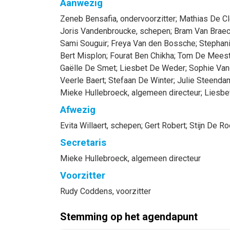
Aanwezig
Zeneb
Bensafia
, ondervoorzitter
;
Mathias
De Cl
Joris
Vandenbroucke
, schepen
;
Bram
Van Braec
Sami
Souguir
;
Freya
Van den Bossche
;
Stephan
Bert
Misplon
;
Fourat
Ben Chikha
;
Tom
De Meest
Gaëlle
De Smet
;
Liesbet
De Weder
;
Sophie
Van
Veerle
Baert
;
Stefaan
De Winter
;
Julie
Steenda
Mieke
Hullebroeck
, algemeen directeur
;
Liesbe
Afwezig
Evita
Willaert
, schepen
;
Gert
Robert
;
Stijn
De Ro
Secretaris
Mieke
Hullebroeck
, algemeen directeur
Voorzitter
Rudy
Coddens
, voorzitter
Stemming op het agendapunt