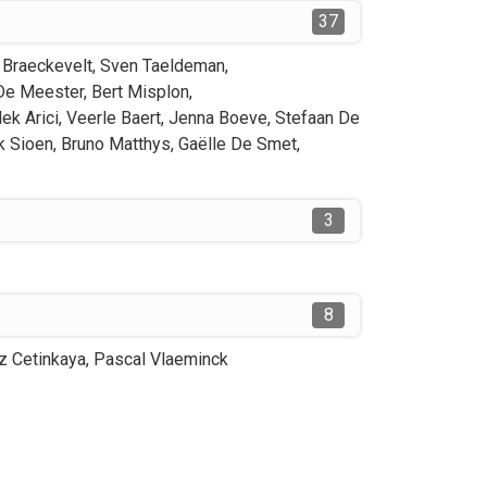
37
 Braeckevelt
,
Sven
Taeldeman
,
De Meester
,
Bert
Misplon
,
lek
Arici
,
Veerle
Baert
,
Jenna
Boeve
,
Stefaan
De
k
Sioen
,
Bruno
Matthys
,
Gaëlle
De Smet
,
3
8
z
Cetinkaya
,
Pascal
Vlaeminck