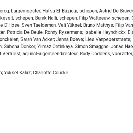
ercq
, burgemeester
;
Hafsa
El-Bazioui
, schepen
;
Astrid
De Bruyc
kevelt
, schepen
;
Burak
Nalli
, schepen
;
Filip
Watteeuw
, schepen
;
ie
D'Hose
;
Sven
Taeldeman
;
Veli
Yüksel
;
Bruno
Matthys
;
Filip
Van
er
;
Patricia
De Beule
;
Ronny
Rysermans
;
Isabelle
Heyndrickx
;
El
onckelen
;
Sarah
Van Acker
;
Jenna
Boeve
;
Lies
Vanpeperstraete
;
m
;
Sabena
Donkor
;
Yilmaz
Cetinkaya
;
Simon
Smagghe
;
Jonas
Nae
t
Vertriest
, adjunct-algemeendirecteur
;
Rudy
Coddens
, voorzitter
o
;
Yüksel
Kalaz
;
Charlotte
Coucke