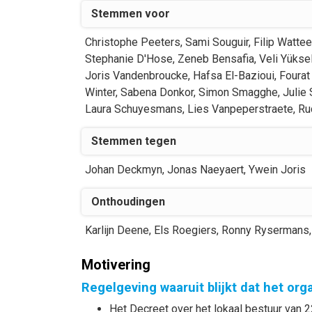
Stemmen voor
Christophe
Peeters
,
Sami
Souguir
,
Filip
Watte
Stephanie
D'Hose
,
Zeneb
Bensafia
,
Veli
Yükse
Joris
Vandenbroucke
,
Hafsa
El-Bazioui
,
Fourat
Winter
,
Sabena
Donkor
,
Simon
Smagghe
,
Julie
Laura
Schuyesmans
,
Lies
Vanpeperstraete
,
Ru
Stemmen tegen
Johan
Deckmyn
,
Jonas
Naeyaert
,
Ywein
Joris
Onthoudingen
Karlijn
Deene
,
Els
Roegiers
,
Ronny
Rysermans
,
Motivering
Regelgeving waaruit blijkt dat het or
Het Decreet over het lokaal bestuur van 2