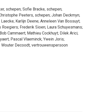
ker
, schepen
;
Sofie
Bracke
, schepen
;
Christophe
Peeters
, schepen
;
Johan
Deckmyn
;
 Laecke
;
Karlijn
Deene
;
Anneleen
Van Bossuyt
;
s
Roegiers
;
Frederik
Sioen
;
Laura
Schuyesmans
;
Bob
Cammaert
;
Mathieu
Cockhuyt
;
Dilek
Arici
;
yaert
;
Pascal
Vlaeminck
;
Ywein
Joris
;
;
Wouter
Decoodt
, vertrouwenspersoon