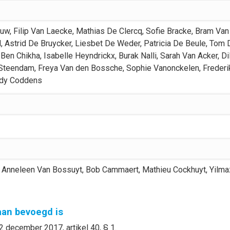
euw
,
Filip
Van Laecke
,
Mathias
De Clercq
,
Sofie
Bracke
,
Bram
Van
l
,
Astrid
De Bruycker
,
Liesbet
De Weder
,
Patricia
De Beule
,
Tom
Ben Chikha
,
Isabelle
Heyndrickx
,
Burak
Nalli
,
Sarah
Van Acker
,
Di
Steendam
,
Freya
Van den Bossche
,
Sophie
Vanonckelen
,
Frederi
dy
Coddens
Anneleen
Van Bossuyt
,
Bob
Cammaert
,
Mathieu
Cockhuyt
,
Yilma
gaan bevoegd is
2 december 2017, artikel 40, § 1.