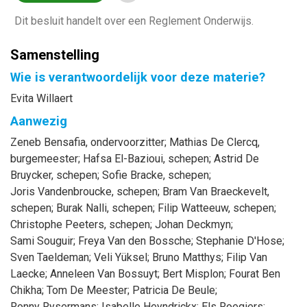
Dit besluit handelt over een Reglement Onderwijs.
Samenstelling
Wie is verantwoordelijk voor deze materie?
Evita Willaert
Aanwezig
Zeneb
Bensafia
, ondervoorzitter
;
Mathias
De Clercq
,
burgemeester
;
Hafsa
El-Bazioui
, schepen
;
Astrid
De
Bruycker
, schepen
;
Sofie
Bracke
, schepen
;
Joris
Vandenbroucke
, schepen
;
Bram
Van Braeckevelt
,
schepen
;
Burak
Nalli
, schepen
;
Filip
Watteeuw
, schepen
;
Christophe
Peeters
, schepen
;
Johan
Deckmyn
;
Sami
Souguir
;
Freya
Van den Bossche
;
Stephanie
D'Hose
;
Sven
Taeldeman
;
Veli
Yüksel
;
Bruno
Matthys
;
Filip
Van
Laecke
;
Anneleen
Van Bossuyt
;
Bert
Misplon
;
Fourat
Ben
Chikha
;
Tom
De Meester
;
Patricia
De Beule
;
Ronny
Rysermans
;
Isabelle
Heyndrickx
;
Els
Roegiers
;