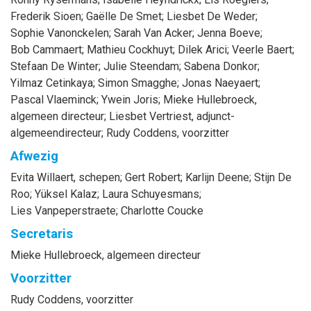
Frederik
Sioen
;
Gaëlle
De Smet
;
Liesbet
De Weder
;
Sophie
Vanonckelen
;
Sarah
Van Acker
;
Jenna
Boeve
;
Bob
Cammaert
;
Mathieu
Cockhuyt
;
Dilek
Arici
;
Veerle
Baert
;
Stefaan
De Winter
;
Julie
Steendam
;
Sabena
Donkor
;
Yilmaz
Cetinkaya
;
Simon
Smagghe
;
Jonas
Naeyaert
;
Pascal
Vlaeminck
;
Ywein
Joris
;
Mieke
Hullebroeck
,
algemeen directeur
;
Liesbet
Vertriest
, adjunct-
algemeendirecteur
;
Rudy
Coddens
, voorzitter
Afwezig
Evita
Willaert
, schepen
;
Gert
Robert
;
Karlijn
Deene
;
Stijn
De
Roo
;
Yüksel
Kalaz
;
Laura
Schuyesmans
;
Lies
Vanpeperstraete
;
Charlotte
Coucke
Secretaris
Mieke
Hullebroeck
, algemeen directeur
Voorzitter
Rudy
Coddens
, voorzitter