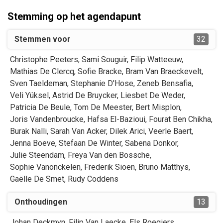
Stemming op het agendapunt
Stemmen voor
32
Christophe
Peeters
,
Sami
Souguir
,
Filip
Watteeuw
,
Mathias
De Clercq
,
Sofie
Bracke
,
Bram
Van Braeckevelt
,
Sven
Taeldeman
,
Stephanie
D'Hose
,
Zeneb
Bensafia
,
Veli
Yüksel
,
Astrid
De Bruycker
,
Liesbet
De Weder
,
Patricia
De Beule
,
Tom
De Meester
,
Bert
Misplon
,
Joris
Vandenbroucke
,
Hafsa
El-Bazioui
,
Fourat
Ben Chikha
,
Burak
Nalli
,
Sarah
Van Acker
,
Dilek
Arici
,
Veerle
Baert
,
Jenna
Boeve
,
Stefaan
De Winter
,
Sabena
Donkor
,
Julie
Steendam
,
Freya
Van den Bossche
,
Sophie
Vanonckelen
,
Frederik
Sioen
,
Bruno
Matthys
,
Gaëlle
De Smet
,
Rudy
Coddens
Onthoudingen
13
Johan
Deckmyn
,
Filip
Van Laecke
,
Els
Roegiers
,