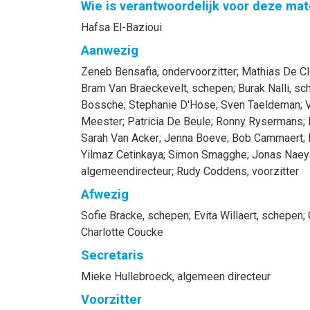
Wie is verantwoordelijk voor deze mat
Hafsa El-Bazioui
Aanwezig
Zeneb
Bensafia
, ondervoorzitter
;
Mathias
De Cl
Bram
Van Braeckevelt
, schepen
;
Burak
Nalli
, sc
Bossche
;
Stephanie
D'Hose
;
Sven
Taeldeman
;
V
Meester
;
Patricia
De Beule
;
Ronny
Rysermans
;
Sarah
Van Acker
;
Jenna
Boeve
;
Bob
Cammaert
;
Yilmaz
Cetinkaya
;
Simon
Smagghe
;
Jonas
Naey
algemeendirecteur
;
Rudy
Coddens
, voorzitter
Afwezig
Sofie
Bracke
, schepen
;
Evita
Willaert
, schepen
;
Charlotte
Coucke
Secretaris
Mieke
Hullebroeck
, algemeen directeur
Voorzitter