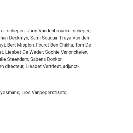
ker
, schepen
;
Joris
Vandenbroucke
, schepen
;
ohan
Deckmyn
;
Sami
Souguir
;
Freya
Van den
uyt
;
Bert
Misplon
;
Fourat
Ben Chikha
;
Tom
De
et
;
Liesbet
De Weder
;
Sophie
Vanonckelen
;
lie
Steendam
;
Sabena
Donkor
;
en directeur
;
Liesbet
Vertriest
, adjunct-
uyesmans
;
Lies
Vanpeperstraete
;