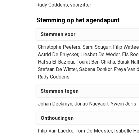
Rudy
Coddens
, voorzitter
Stemming op het agendapunt
Stemmen voor
Christophe
Peeters
,
Sami
Souguir
,
Filip
Watte
Astrid
De Bruycker
,
Liesbet
De Weder
,
Els
Roe
Hafsa
El-Bazioui
,
Fourat
Ben Chikha
,
Burak
Nall
Stefaan
De Winter
,
Sabena
Donkor
,
Freya
Van 
Rudy
Coddens
Stemmen tegen
Johan
Deckmyn
,
Jonas
Naeyaert
,
Ywein
Joris
Onthoudingen
Filip
Van Laecke
,
Tom
De Meester
,
Isabelle
He