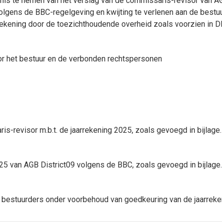
nis te nemen van het verslag van de commissaris-revisor van AG
olgens de BBC-regelgeving en kwijting te verlenen aan de bestuur
ekening door de toezichthoudende overheid zoals voorzien in DL
r het bestuur en de verbonden rechtspersonen
s-revisor m.b.t. de jaarrekening 2025, zoals gevoegd in bijlage.
025 van AGB District09 volgens de BBC, zoals gevoegd in bijlage.
de bestuurders onder voorbehoud van goedkeuring van de jaarre