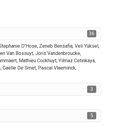
36
Stephanie
D'Hose
,
Zeneb
Bensafia
,
Veli
Yüksel
,
een
Van Bossuyt
,
Joris
Vandenbroucke
,
ammaert
,
Mathieu
Cockhuyt
,
Yilmaz
Cetinkaya
,
s
,
Gaëlle
De Smet
,
Pascal
Vlaeminck
,
3
5