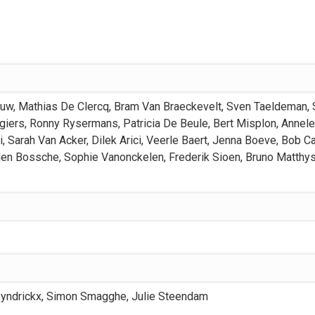
euw
,
Mathias
De Clercq
,
Bram
Van Braeckevelt
,
Sven
Taeldeman
,
giers
,
Ronny
Rysermans
,
Patricia
De Beule
,
Bert
Misplon
,
Annel
i
,
Sarah
Van Acker
,
Dilek
Arici
,
Veerle
Baert
,
Jenna
Boeve
,
Bob
C
den Bossche
,
Sophie
Vanonckelen
,
Frederik
Sioen
,
Bruno
Matthy
yndrickx
,
Simon
Smagghe
,
Julie
Steendam