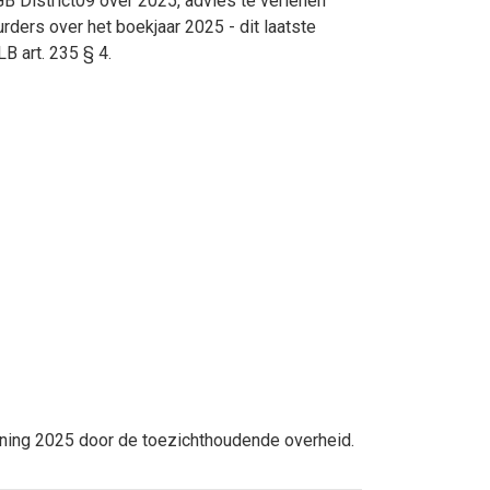
B District09 over 2025, advies te verlenen
ders over het boekjaar 2025 - dit laatste
B art. 235 § 4.
kening 2025 door de toezichthoudende overheid.