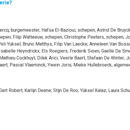
erie?
ercq
, burgemeester
;
Hafsa
El-Bazioui
, schepen
;
Astrid
De Bruyc
hepen
;
Filip
Watteeuw
, schepen
;
Christophe
Peeters
, schepen
;
J
eli
Yüksel
;
Bruno
Matthys
;
Filip
Van Laecke
;
Anneleen
Van Boss
Isabelle
Heyndrickx
;
Els
Roegiers
;
Frederik
Sioen
;
Gaëlle
De Sm
Mathieu
Cockhuyt
;
Dilek
Arici
;
Veerle
Baert
;
Stefaan
De Winter
;
Ju
aert
;
Pascal
Vlaeminck
;
Ywein
Joris
;
Mieke
Hullebroeck
, algeme
Gert
Robert
;
Karlijn
Deene
;
Stijn
De Roo
;
Yüksel
Kalaz
;
Laura
Sch