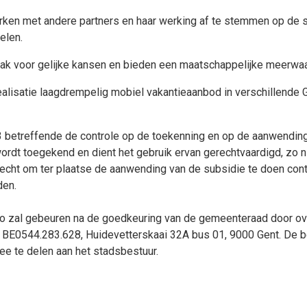
ken met andere partners en haar werking af te stemmen op de s
elen.
pak voor gelijke kansen en bieden een maatschappelijke meerwaa
ealisatie laagdrempelig mobiel vakantieaanbod in verschillende 
etreffende de controle op de toekenning en op de aanwending
ordt toegekend en dient het gebruik ervan gerechtvaardigd, zo n
cht om ter plaatse de aanwending van de subsidie te doen contr
den.
uro zal gebeuren na de goedkeuring van de gemeenteraad door o
E0544.283.628, Huidevetterskaai 32A bus 01, 9000 Gent. De be
ee te delen aan het stadsbestuur.