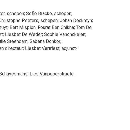
ker
, schepen
;
Sofie
Bracke
, schepen
;
Christophe
Peeters
, schepen
;
Johan
Deckmyn
;
suyt
;
Bert
Misplon
;
Fourat
Ben Chikha
;
Tom
De
et
;
Liesbet
De Weder
;
Sophie
Vanonckelen
;
lie
Steendam
;
Sabena
Donkor
;
en directeur
;
Liesbet
Vertriest
, adjunct-
Schuyesmans
;
Lies
Vanpeperstraete
;