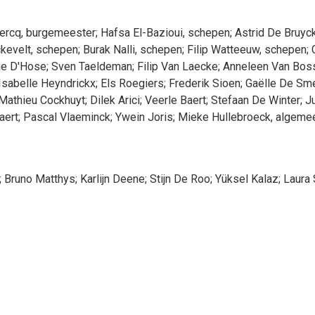
ercq
, burgemeester
;
Hafsa
El-Bazioui
, schepen
;
Astrid
De Bruyc
kevelt
, schepen
;
Burak
Nalli
, schepen
;
Filip
Watteeuw
, schepen
;
ie
D'Hose
;
Sven
Taeldeman
;
Filip
Van Laecke
;
Anneleen
Van Bos
Isabelle
Heyndrickx
;
Els
Roegiers
;
Frederik
Sioen
;
Gaëlle
De Sm
Mathieu
Cockhuyt
;
Dilek
Arici
;
Veerle
Baert
;
Stefaan
De Winter
;
Ju
aert
;
Pascal
Vlaeminck
;
Ywein
Joris
;
Mieke
Hullebroeck
, algeme
;
Bruno
Matthys
;
Karlijn
Deene
;
Stijn
De Roo
;
Yüksel
Kalaz
;
Laura