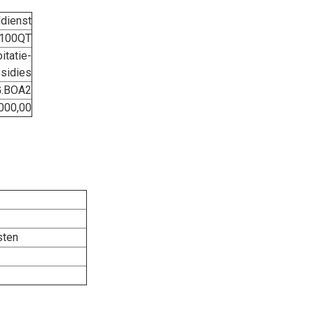
dienst
100QT
itatie-
sidies
.BOA2
000,00
sten