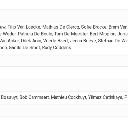
euw
,
Filip
Van Laecke
,
Mathias
De Clercq
,
Sofie
Bracke
,
Bram
Van
e Weder
,
Patricia
De Beule
,
Tom
De Meester
,
Bert
Misplon
,
Joris
Van Acker
,
Dilek
Arici
,
Veerle
Baert
,
Jenna
Boeve
,
Stefaan
De Win
oen
,
Gaëlle
De Smet
,
Rudy
Coddens
 Bossuyt
,
Bob
Cammaert
,
Mathieu
Cockhuyt
,
Yilmaz
Cetinkaya
,
P