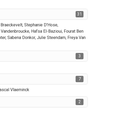
31
 Braeckevelt
,
Stephanie
D'Hose
,
Vandenbroucke
,
Hafsa
El-Bazioui
,
Fourat
Ben
ter
,
Sabena
Donkor
,
Julie
Steendam
,
Freya
Van
3
7
ascal
Vlaeminck
2