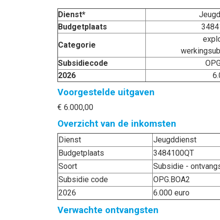
Dienst*
Jeugd
Budgetplaats
3484
explo
Categorie
werkingsub
Subsidiecode
OPG
2026
6.
Voorgestelde uitgaven
€ 6.000,00
Overzicht van de inkomsten
Dienst
Jeugddienst
Budgetplaats
3484100QT
Soort
Subsidie - ontvang
Subsidie code
OPG.BOA2
2026
6.000 euro
Verwachte ontvangsten