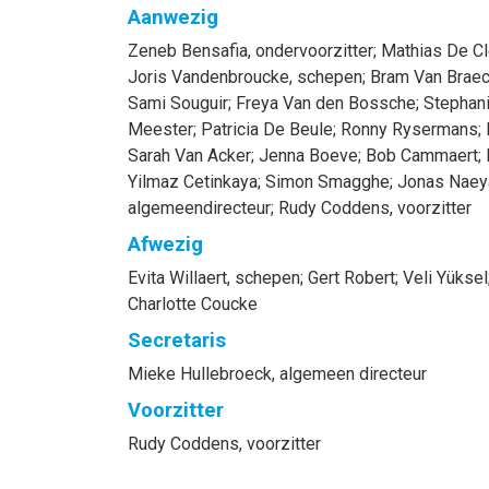
Aanwezig
Zeneb
Bensafia
, ondervoorzitter
;
Mathias
De Cl
Joris
Vandenbroucke
, schepen
;
Bram
Van Braec
Sami
Souguir
;
Freya
Van den Bossche
;
Stephan
Meester
;
Patricia
De Beule
;
Ronny
Rysermans
;
Sarah
Van Acker
;
Jenna
Boeve
;
Bob
Cammaert
;
Yilmaz
Cetinkaya
;
Simon
Smagghe
;
Jonas
Naey
algemeendirecteur
;
Rudy
Coddens
, voorzitter
Afwezig
Evita
Willaert
, schepen
;
Gert
Robert
;
Veli
Yüksel
Charlotte
Coucke
Secretaris
Mieke
Hullebroeck
, algemeen directeur
Voorzitter
Rudy
Coddens
, voorzitter