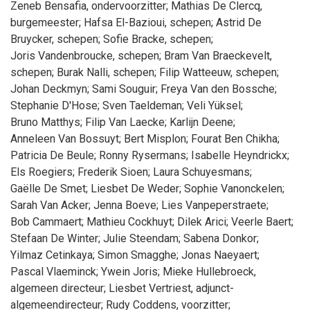
Zeneb
Bensafia
, ondervoorzitter
;
Mathias
De Clercq
,
burgemeester
;
Hafsa
El-Bazioui
, schepen
;
Astrid
De
Bruycker
, schepen
;
Sofie
Bracke
, schepen
;
Joris
Vandenbroucke
, schepen
;
Bram
Van Braeckevelt
,
schepen
;
Burak
Nalli
, schepen
;
Filip
Watteeuw
, schepen
;
Johan
Deckmyn
;
Sami
Souguir
;
Freya
Van den Bossche
;
Stephanie
D'Hose
;
Sven
Taeldeman
;
Veli
Yüksel
;
Bruno
Matthys
;
Filip
Van Laecke
;
Karlijn
Deene
;
Anneleen
Van Bossuyt
;
Bert
Misplon
;
Fourat
Ben Chikha
;
Patricia
De Beule
;
Ronny
Rysermans
;
Isabelle
Heyndrickx
;
Els
Roegiers
;
Frederik
Sioen
;
Laura
Schuyesmans
;
Gaëlle
De Smet
;
Liesbet
De Weder
;
Sophie
Vanonckelen
;
Sarah
Van Acker
;
Jenna
Boeve
;
Lies
Vanpeperstraete
;
Bob
Cammaert
;
Mathieu
Cockhuyt
;
Dilek
Arici
;
Veerle
Baert
;
Stefaan
De Winter
;
Julie
Steendam
;
Sabena
Donkor
;
Yilmaz
Cetinkaya
;
Simon
Smagghe
;
Jonas
Naeyaert
;
Pascal
Vlaeminck
;
Ywein
Joris
;
Mieke
Hullebroeck
,
algemeen directeur
;
Liesbet
Vertriest
, adjunct-
algemeendirecteur
;
Rudy
Coddens
, voorzitter
;