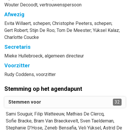
Wouter
Decoodt
, vertrouwenspersoon
Afwezig
Evita
Willaert
, schepen
;
Christophe
Peeters
, schepen
;
Gert
Robert
;
Stijn
De Roo
;
Tom
De Meester
;
Yüksel
Kalaz
;
Charlotte
Coucke
Secretaris
Mieke
Hullebroeck
, algemeen directeur
Voorzitter
Rudy
Coddens
, voorzitter
Stemming op het agendapunt
Stemmen voor
32
Sami
Souguir
,
Filip
Watteeuw
,
Mathias
De Clercq
,
Sofie
Bracke
,
Bram
Van Braeckevelt
,
Sven
Taeldeman
,
Stephanie
D'Hose
,
Zeneb
Bensafia
,
Veli
Yüksel
,
Astrid
De