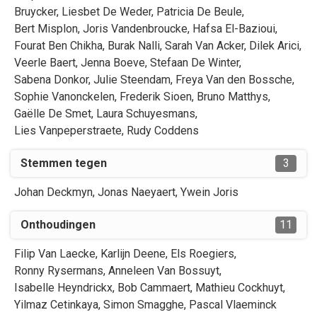
Bruycker
,
Liesbet
De Weder
,
Patricia
De Beule
,
Bert
Misplon
,
Joris
Vandenbroucke
,
Hafsa
El-Bazioui
,
Fourat
Ben Chikha
,
Burak
Nalli
,
Sarah
Van Acker
,
Dilek
Arici
,
Veerle
Baert
,
Jenna
Boeve
,
Stefaan
De Winter
,
Sabena
Donkor
,
Julie
Steendam
,
Freya
Van den Bossche
,
Sophie
Vanonckelen
,
Frederik
Sioen
,
Bruno
Matthys
,
Gaëlle
De Smet
,
Laura
Schuyesmans
,
Lies
Vanpeperstraete
,
Rudy
Coddens
Stemmen tegen
3
Johan
Deckmyn
,
Jonas
Naeyaert
,
Ywein
Joris
Onthoudingen
11
Filip
Van Laecke
,
Karlijn
Deene
,
Els
Roegiers
,
Ronny
Rysermans
,
Anneleen
Van Bossuyt
,
Isabelle
Heyndrickx
,
Bob
Cammaert
,
Mathieu
Cockhuyt
,
Yilmaz
Cetinkaya
,
Simon
Smagghe
,
Pascal
Vlaeminck