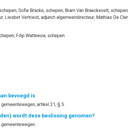
 schepen
;
Sofie
Bracke
, schepen
;
Bram
Van Braeckevelt
, schepen
ur
;
Liesbet
Vertriest
, adjunct-algemeendirecteur
;
Mathias
De Cle
schepen
;
Filip
Watteeuw
, schepen
gaan bevoegd is
gemeentewegen, artikel 21, § 5.
nden) wordt deze beslissing genomen?
e gemeentewegen.