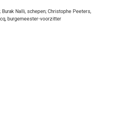
;
Burak
Nalli
, schepen
;
Christophe
Peeters
,
rcq
, burgemeester-voorzitter