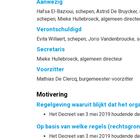
Aanwezig
Hafsa
El-Bazioui
, schepen
;
Astrid
De Bruycker
,
schepen
;
Mieke
Hullebroeck
, algemeen directe
Verontschuldigd
Evita
Willaert
, schepen
;
Joris
Vandenbroucke
, 
Secretaris
Mieke
Hullebroeck
, algemeen directeur
Voorzitter
Mathias
De Clercq
, burgemeester-voorzitter
Motivering
Regelgeving waaruit blijkt dat het or
Het Decreet van 3 mei 2019 houdende de 
Op basis van welke regels (rechtsgro
Het Decreet van 3 mei 2019 houdende d