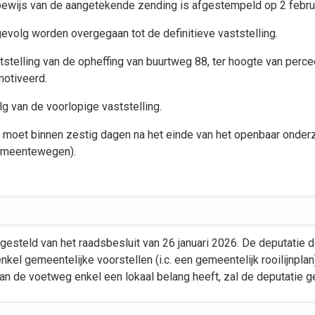
bewijs van de aangetekende zending is afgestempeld op 2 febru
evolg worden overgegaan tot de definitieve vaststelling.
telling van de opheffing van buurtweg 88, ter hoogte van perce
motiveerd.
lg van de voorlopige vaststelling.
lan moet binnen zestig dagen na het einde van het openbaar onder
 gemeentewegen).
 gesteld van het raadsbesluit van 26 januari 2026. De deputatie
kel gemeentelijke voorstellen (i.c. een gemeentelijk rooilijnpla
an de voetweg enkel een lokaal belang heeft, zal de deputatie 