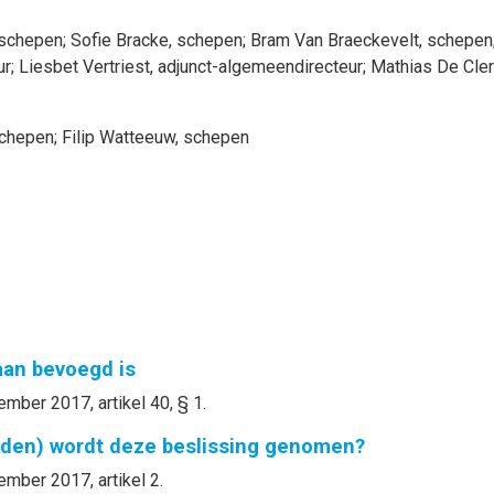
 schepen
;
Sofie
Bracke
, schepen
;
Bram
Van Braeckevelt
, schepen
ur
;
Liesbet
Vertriest
, adjunct-algemeendirecteur
;
Mathias
De Cle
schepen
;
Filip
Watteeuw
, schepen
gaan bevoegd is
mber 2017, artikel 40, § 1.
nden) wordt deze beslissing genomen?
ember 2017, artikel 2.