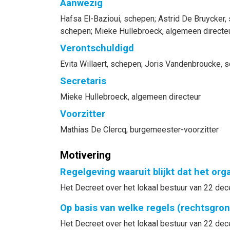
Aanwezig
Hafsa
El-Bazioui
, schepen
;
Astrid
De Bruycker
,
schepen
;
Mieke
Hullebroeck
, algemeen directe
Verontschuldigd
Evita
Willaert
, schepen
;
Joris
Vandenbroucke
, 
Secretaris
Mieke
Hullebroeck
, algemeen directeur
Voorzitter
Mathias
De Clercq
, burgemeester-voorzitter
Motivering
Regelgeving waaruit blijkt dat het or
Het Decreet over het lokaal bestuur van 22 dece
Op basis van welke regels (rechtsgro
Het Decreet over het lokaal bestuur van 22 dec