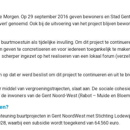
ede Morgen. Op 29 september 2016 geven bewoners en Stad Gent 
rven' genoemd. Ook bij de uitvoering van het project blijven be
urtmoestuin als tijdelijke invulling. Om dit project te continuer
 geven te concretiseren en voor iedereen toegankelijk te maken
scherper ingezet op het realiseren van een lokaal forum (verzel
op dat er werd beslist om dit project te continueren en uit te b
 middel van vergroeningstrajecten, slaat aan. De sociale cohesi
or de inwoners van de Gent Noord-West (Rabot – Muide en Bloem
en?
uning buurtprojecten in Gent NoordWest met Stichting Lodewijk
8, waarbij een subsidie wordt toegekend van 64.560 euro.