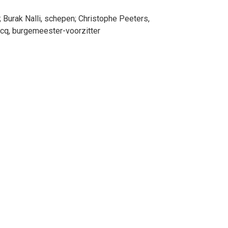
;
Burak
Nalli
, schepen
;
Christophe
Peeters
,
rcq
, burgemeester-voorzitter