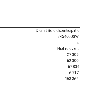
Dienst Beleidsparticipatie
3454000GW
E
Niet relevant
27.309
62.300
67.036
6.717
163.362