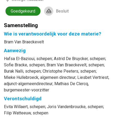
Goedgekeurd
Besluit
Samenstelling
Wie is verantwoordelijk voor deze materie?
Bram Van Braeckevelt
Aanwezig
Hafsa
El-Bazioui
, schepen
;
Astrid
De Bruycker
, schepen
;
Sofie
Bracke
, schepen
;
Bram
Van Braeckevelt
, schepen
;
Burak
Nalli
, schepen
;
Christophe
Peeters
, schepen
;
Mieke
Hullebroeck
, algemeen directeur
;
Liesbet
Vertriest
,
adjunct-algemeendirecteur
;
Mathias
De Clercq
,
burgemeester-voorzitter
Verontschuldigd
Evita
Willaert
, schepen
;
Joris
Vandenbroucke
, schepen
;
Filip
Watteeuw
, schepen