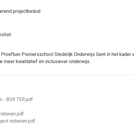
rend projectbeleid
slist:
 Proeftuin Pioniersschool Stedelijk Onderwijs Gent in het kader v
r meer kwalitatief en inclusiever onderwijs.
n - BVR TER.pdf
ndienen.pdf
ect indienen.pdf