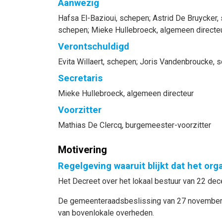
Aanwezig
Hafsa
El-Bazioui
, schepen
;
Astrid
De Bruycker
,
schepen
;
Mieke
Hullebroeck
, algemeen directe
Verontschuldigd
Evita
Willaert
, schepen
;
Joris
Vandenbroucke
, 
Secretaris
Mieke
Hullebroeck
, algemeen directeur
Voorzitter
Mathias
De Clercq
, burgemeester-voorzitter
Motivering
Regelgeving waaruit blijkt dat het or
Het Decreet over het lokaal bestuur van 22 dece
De gemeenteraadsbeslissing van 27 november 
van bovenlokale overheden.