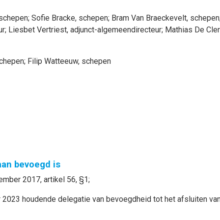
 schepen
;
Sofie
Bracke
, schepen
;
Bram
Van Braeckevelt
, schepen
ur
;
Liesbet
Vertriest
, adjunct-algemeendirecteur
;
Mathias
De Cle
schepen
;
Filip
Watteeuw
, schepen
gaan bevoegd is
mber 2017, artikel 56, §1;
2023 houdende delegatie van bevoegdheid tot het afsluiten v