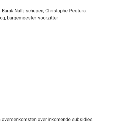
;
Burak
Nalli
, schepen
;
Christophe
Peeters
,
rcq
, burgemeester-voorzitter
an overeenkomsten over inkomende subsidies