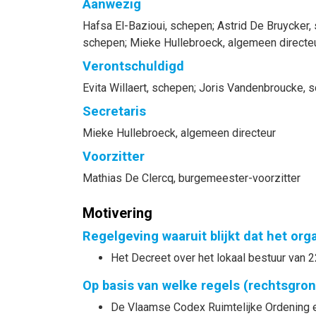
Aanwezig
Hafsa
El-Bazioui
, schepen
;
Astrid
De Bruycker
,
schepen
;
Mieke
Hullebroeck
, algemeen directe
Verontschuldigd
Evita
Willaert
, schepen
;
Joris
Vandenbroucke
, 
Secretaris
Mieke
Hullebroeck
, algemeen directeur
Voorzitter
Mathias
De Clercq
, burgemeester-voorzitter
Motivering
Regelgeving waaruit blijkt dat het or
Het Decreet over het lokaal bestuur van 2
Op basis van welke regels (rechtsgro
De Vlaamse Codex Ruimtelijke Ordening en