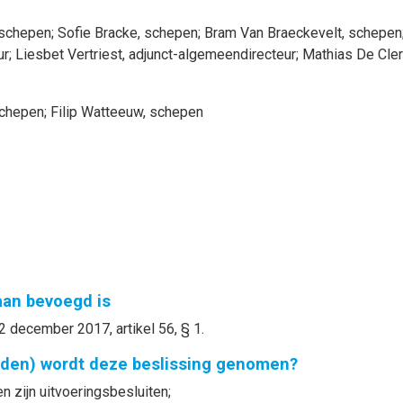
 schepen
;
Sofie
Bracke
, schepen
;
Bram
Van Braeckevelt
, schepen
ur
;
Liesbet
Vertriest
, adjunct-algemeendirecteur
;
Mathias
De Cle
schepen
;
Filip
Watteeuw
, schepen
gaan bevoegd is
2 december 2017, artikel 56, § 1.
nden) wordt deze beslissing genomen?
 zijn uitvoeringsbesluiten;