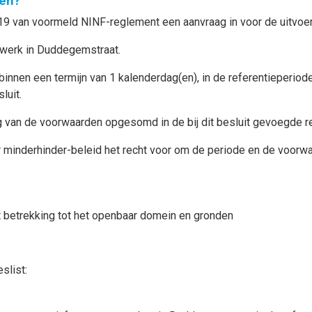
en?
19 van voormeld NINF-reglement een aanvraag in voor de uitvoe
nwerk in Duddegemstraat.
binnen een termijn van 1 kalenderdag(en), in de referentieperi
luit.
g van de voorwaarden opgesomd in de bij dit besluit gevoegde r
r minderhinder-beleid het recht voor om de periode en de voorw
betrekking tot het openbaar domein en gronden
slist: