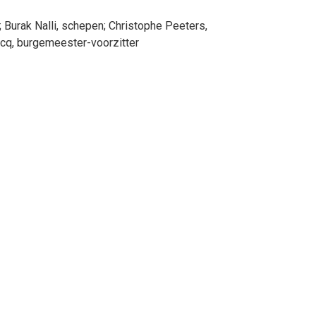
;
Burak
Nalli
, schepen
;
Christophe
Peeters
,
rcq
, burgemeester-voorzitter