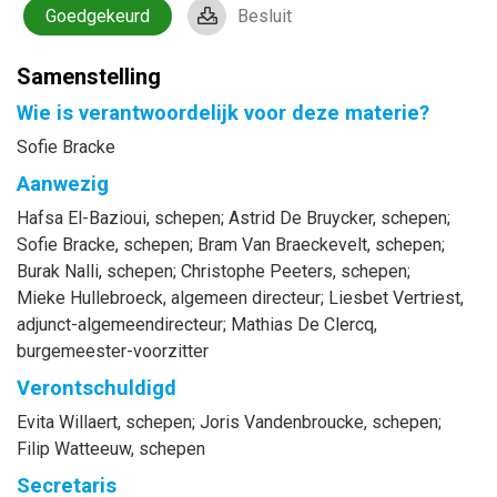
Goedgekeurd
Besluit
Samenstelling
Wie is verantwoordelijk voor deze materie?
Sofie Bracke
Aanwezig
Hafsa
El-Bazioui
, schepen
;
Astrid
De Bruycker
, schepen
;
Sofie
Bracke
, schepen
;
Bram
Van Braeckevelt
, schepen
;
Burak
Nalli
, schepen
;
Christophe
Peeters
, schepen
;
Mieke
Hullebroeck
, algemeen directeur
;
Liesbet
Vertriest
,
adjunct-algemeendirecteur
;
Mathias
De Clercq
,
burgemeester-voorzitter
Verontschuldigd
Evita
Willaert
, schepen
;
Joris
Vandenbroucke
, schepen
;
Filip
Watteeuw
, schepen
Secretaris