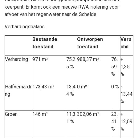
keerpunt. Er komt ook een nieuwe RWA-riolering voor
afvoer van het regenwater naar de Schelde.
Verhardingsbalans
Bestaande
Ontworpen
Vers
toestand
toestand
chil
Verharding
971 m²
75,2
988,37 m²
76,
+
5 %
59
1,35
%
%
Halfverhardi
173,43 m²
13,4
0 m²
0 %
-
ng
4 %
13,44
%
Groen
146 m²
11,3
302,06 m²
23,
+
1 %
41
12,09
%
%