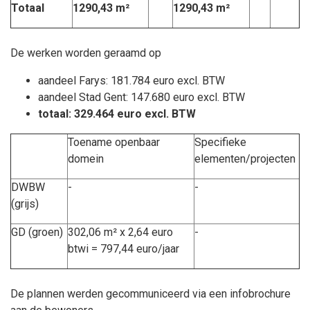
Totaal
1290,43 m²
1290,43 m²
De werken worden geraamd op
aandeel Farys: 181.784 euro excl. BTW
aandeel Stad Gent: 147.680 euro excl. BTW
totaal: 329.464 euro excl. BTW
Toename openbaar
Specifieke
domein
elementen/projecten
DWBW
-
-
(grijs)
GD (groen)
302,06 m² x 2,64 euro
-
btwi = 797,44 euro/jaar
De plannen werden gecommuniceerd via een infobrochure