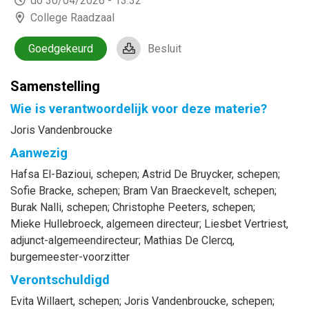
do 30/04/2026 - 13:32
College Raadzaal
Goedgekeurd
Besluit
Samenstelling
Wie is verantwoordelijk voor deze materie?
Joris Vandenbroucke
Aanwezig
Hafsa
El-Bazioui
, schepen
;
Astrid
De Bruycker
, schepen
;
Sofie
Bracke
, schepen
;
Bram
Van Braeckevelt
, schepen
;
Burak
Nalli
, schepen
;
Christophe
Peeters
, schepen
;
Mieke
Hullebroeck
, algemeen directeur
;
Liesbet
Vertriest
,
adjunct-algemeendirecteur
;
Mathias
De Clercq
,
burgemeester-voorzitter
Verontschuldigd
Evita
Willaert
, schepen
;
Joris
Vandenbroucke
, schepen
;