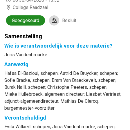
do 30/04/2026 - 13:32
College Raadzaal
Goedgekeurd
Besluit
Samenstelling
Wie is verantwoordelijk voor deze materie?
Joris Vandenbroucke
Aanwezig
Hafsa
El-Bazioui
, schepen
;
Astrid
De Bruycker
, schepen
;
Sofie
Bracke
, schepen
;
Bram
Van Braeckevelt
, schepen
;
Burak
Nalli
, schepen
;
Christophe
Peeters
, schepen
;
Mieke
Hullebroeck
, algemeen directeur
;
Liesbet
Vertriest
,
adjunct-algemeendirecteur
;
Mathias
De Clercq
,
burgemeester-voorzitter
Verontschuldigd
Evita
Willaert
, schepen
;
Joris
Vandenbroucke
, schepen
;