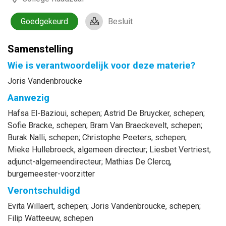
Goedgekeurd
Besluit
Samenstelling
Wie is verantwoordelijk voor deze materie?
Joris Vandenbroucke
Aanwezig
Hafsa
El-Bazioui
, schepen
;
Astrid
De Bruycker
, schepen
;
Sofie
Bracke
, schepen
;
Bram
Van Braeckevelt
, schepen
;
Burak
Nalli
, schepen
;
Christophe
Peeters
, schepen
;
Mieke
Hullebroeck
, algemeen directeur
;
Liesbet
Vertriest
,
adjunct-algemeendirecteur
;
Mathias
De Clercq
,
burgemeester-voorzitter
Verontschuldigd
Evita
Willaert
, schepen
;
Joris
Vandenbroucke
, schepen
;
Filip
Watteeuw
, schepen