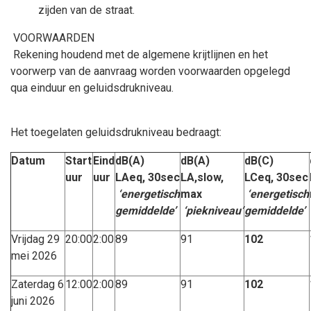
zijden van de straat.
VOORWAARDEN
Rekening houdend met de algemene krijtlijnen en het
voorwerp van de aanvraag worden voorwaarden opgelegd
qua einduur en geluidsdrukniveau.
Het toegelaten geluidsdrukniveau bedraagt:
Datum
Start
Eind
dB(A)
dB(A)
dB(C)
uur
uur
LAeq, 30sec
LA,slow,
LCeq, 30sec
‘energetisch
max
‘energetisch
gemiddelde’
‘piekniveau’
gemiddelde’
Vrijdag 29
20:00
2:00
89
91
102
mei 2026
Zaterdag 6
12:00
2:00
89
91
102
juni 2026