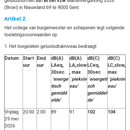
geluidsnormen aan
Broei vzw
Mantelvergunning 2026
(Broei) in Nieuwland 69 te 9000 Gent.
Artikel 2
Het college van burgemeester en schepenen legt volgende
toelatingsvoorwaarden op:
1. Het toegelaten geluidsdrukniveau bedraagt:
Datum
Start
Eind
dB(A)
dB(A)
dB(C)
dB(C)
uur
uur
LAeq,
LA,slow
LCeq,
LC,slow,
30sec
, max
30sec
max
‘energe
‘piekniv
‘energeti
‘piekniv
tisch
eau’
sch
eau’
gemidd
gemiddel
elde’
de’
Vrijdag
20:00
2:00
89
91
102
104
29 mei
2026