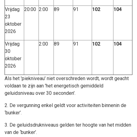
Vrijdag
20:00
2:00
89
91
102
104
23
oktober
2026
Vrijdag
2:00
89
91
102
104
30
oktober
2026
Als het 'piekniveau' niet overschreden wordt, wordt geacht
voldaan te zijn aan 'het energetisch gemiddeld
geluidsniveau over 30 seconden'.
2. De vergunning enkel geldt voor activiteiten binnenin de
‘bunker’.
3. De geluidsdrukniveaus gelden ter hoogte van het midden
van de ‘bunker’.