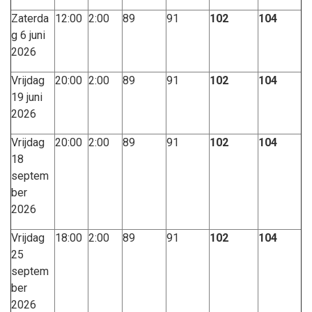
Zaterda
12:00
2:00
89
91
102
104
g 6 juni
2026
Vrijdag
20:00
2:00
89
91
102
104
19 juni
2026
Vrijdag
20:00
2:00
89
91
102
104
18
septem
ber
2026
Vrijdag
18:00
2:00
89
91
102
104
25
septem
ber
2026