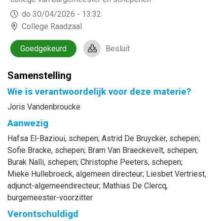
do 30/04/2026 - 13:32
College Raadzaal
Goedgekeurd
Besluit
Samenstelling
Wie is verantwoordelijk voor deze materie?
Joris Vandenbroucke
Aanwezig
Hafsa
El-Bazioui
, schepen
;
Astrid
De Bruycker
, schepen
;
Sofie
Bracke
, schepen
;
Bram
Van Braeckevelt
, schepen
;
Burak
Nalli
, schepen
;
Christophe
Peeters
, schepen
;
Mieke
Hullebroeck
, algemeen directeur
;
Liesbet
Vertriest
,
adjunct-algemeendirecteur
;
Mathias
De Clercq
,
burgemeester-voorzitter
Verontschuldigd