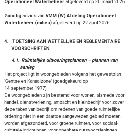
Operationeel Waterbeheer
afgeleverd op 30
maart
2026
Gunstig
advies van
VMM (W) Afdeling Operationeel
Waterbeheer (milieu)
afgeleverd op 22 april 2026
4.
TOETSING AAN WETTELIJKE EN REGLEMENTAIRE
VOORSCHRIFTEN
4.1.
Ruimtelijke uitvoeringsplannen – plannen van
aanleg
Het project ligt in woongebieden volgens het gewestplan
'Gentse en Kanaalzone' (goedgekeurd op
14
september
1977).
De woongebieden zijn bestemd voor wonen, alsmede voor
handel, dienstverlening, ambacht en kleinbedrijf voor zover
deze taken van bedrijf om redenen van goede ruimtelijke
ordening niet in een daartoe aangewezen gebied moeten
worden afgezonderd, voor groene ruimten, voor sociaal-
culturele inrichtingen, voor openbare nutsvoorzieningen,