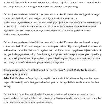
artikel 5.4.16 van het Onroerenderfgoeddecreet van 12 juli 2013, met een maximumtermijn
van een jaar vanaf de aanvangsdatum van de archeologische opgraving.
De termijnen van twee, drie of vijf jaar, vermeld in artikel 99, in voorkomend geval verlengd
conform artikel 99, § 1, worden geschorst tijdens het uitvoeren van de
bodemsaneringswerken van een bodemsaneringsproject waarvoor de OVAM overeenkomstig
artikel 50, § 1, van het Bodemdecreet van 27 oktober 2006 een conformiteitsattest heeft
afgeleverd, met een maximumtermijn van drie jaar vanaf de aanvangsdatum van de
bodemsaneringswerken.
De termijnen van twee, drie of vijf jaar, vermeld in artikel 99, in voorkomend geval verlengd
conform artikel 99, § 1, worden geschorst zolang een bekrachtigd stakingsbevel, zoals vermeld
in titel VI van de VCRO, niet wordt ingetrokken, hetzij niet wordt opgeheven bij een in kracht
van gewijsde gegane beslissing. De schorsing eindigt van rechtswege wanneer geen opheffing
van het stakingsbevel wordt gevorderd of geen intrekking wordt gedaan binnen een termijn
van twee jaar vanaf de bekrachtiging van het stakingsbevel.
Beroepsmogelijkheden – uittreksel uit het decreet van 25 april 2014 betreffende de
omgevingsvergunning
Artikel 52.
De Vlaamse Regering is bevoegd in laatste administratieve aanleg voor beroepen
tegen uitdrukkelijke of stilzwijgende beslissingen van de deputatie in eerste administratieve
aanleg.
De deputatie is voor haar ambtsgebied bevoegd in laatste administratieve aanleg voor
beroepen tegen uitdrukkelijke of stilzwijgende beslissingen van het college van burgemeester
en schepenen in eerste administratieve aanleg.