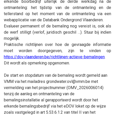
erkende boorbedrijf uiterlijk de derde werkdag na de
ontmanteling: het tijdstip van de ontmanteling en de
tellerstand op het moment van de ontmanteling via een
webapplicatie van de Databank Ondergrond Vlaanderen.
Evalueer permanent of de bemaling nog vereist is, ook als
de werf stilligt (verlof, juridisch geschil …). Stuur bij indien
mogelijk.
Praktische richtlijnen over hoe de gevraagde informatie
moet worden doorgegeven, zijn te vinden op
https://dov.vlaanderen.be/richtlijnen-actieve-bemalingen
.
Dit wordt als opmerking opgenomen.
De start en stopdatum van de bemaling wordt gemeld aan
VMM via het mailadres grondwater.ovl@vmm.be met
vermelding van het projectnummer (OMV_2026006014)
tenzij de aanleg en ontmanteling van de
bemalingsinstallatie al gerapporteerd wordt door het
erkende bemalingsbedrijf via het eDOV loket op de wijze
zoals vastgelegd in art 5.53.6.1.2 van titel II van het