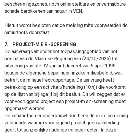
beschermingszones, noch onherstelbare en onvermijdbare
schade berokkenen aan natuur in VEN.
Hieruit wordt besloten dat de melding mits voorwaarden de
natuurtoets doorstaat.
7.
PROJECT-M.E.R.-SCREENING
De aanvraag valt onder het toepassingsgebied van het
besluit van de Vlaamse Regering van (24/10/2025) tot
uitvoering van titel IV van het decreet van 5 april 1995
houdende algemene bepalingen inzake milieubeleid, wat
betreft de milieueffectrapportage. De aanvraag heeft
betrekking op een activiteit/handeling (10.n)) die voorkomt
op de lijst van bijlage II bij dit besluit. Dit wil zeggen dat er
voor voorliggend project een project-m.e.r.-screening moet
opgemaakt worden.
De initiatiefnemer onderbouwt doorheen de m.e.r. screening
voldoende waarom voorliggend project geen aanleiding
geeft tot aanzienlijke nadelige milieueffecten. In deze