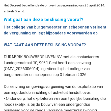
Het Decreet betreffende de omgevingsvergunning van 25 april 2014,
artikels 5 en 6.
Wat gaat aan deze beslissing vooraf?
Het college van burgemeester en schepenen
verleent
de vergunning
en legt bij
zondere voorwaarden op
.
WAT GAAT AAN DEZE BESLISSING VOORAF?
DURABRIK BOUWBEDRIJVEN NV met als contactadres
Landegemstraat 10, 9031 Gent heeft een aanvraag
(
OMV_2026006014
) ingediend bij het college van
burgemeester en schepenen op 3
februari
2026.
De aanvraag omgevingsvergunning van de exploitatie van
een ingedeelde inrichting of activiteit handelt over:
•
Onderwerp:
het exploiteren van een tijdelijke bemaling die
noodzakelijk is bij de bouw van een ondergrondse
bouwlaag voor de reeds vergunde meergezinswoning