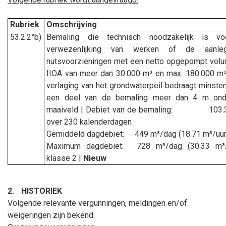
Rubriek
Omschrijving
53.2.2°b)
Bemaling die technisch noodzakelijk is v
verwezenlijking van werken of de aanl
nutsvoorzieningen met een netto opgepompt vol
IIOA van meer dan 30.000 m³ en max. 180.000 m
verlaging van het grondwaterpeil bedraagt minste
een deel van de bemaling meer dan 4 m ond
maaiveld | Debiet van de bemaling:
103.
over 230 kalenderdagen
Gemiddeld dagdebiet:
449 m³/dag (18.71 m³/uur
Maximum dagdebiet:
728 m³/dag (30.33 m³/
klasse 2 |
Nieuw
2.
HISTORIEK
Volgende relevante vergunningen, meldingen en/of
weigeringen zijn bekend: