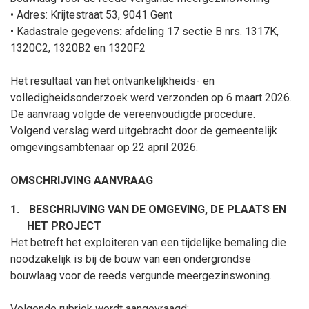
• Adres: Krijtestraat 53, 9041 Gent
•
Kadastrale gegevens
:
afdeling 17 sectie B
nrs.
1317
K
,
1320
C2
, 1320
B2
en 1320
F2
Het resultaat van het ontvankelijkheids- en
volledigheidsonderzoek werd verzonden op
6
maart
2026.
De aanvraag volgde de vereenvoudigde procedure.
Volgend verslag werd uitgebracht door de gemeentelijk
omgevingsambtenaar op
22
april
2026
.
OMSCHRIJVING AANVRAAG
1.
BESCHRIJVING VAN DE OMGEVING, DE PLAATS EN
HET PROJECT
Het betreft
het exploiteren van een tijdelijke bemaling die
noodzakelijk is bij de bouw van een ondergrondse
bouwlaag voor de reeds vergunde meergezinswoning.
Volgende rubriek wordt aangevraagd: