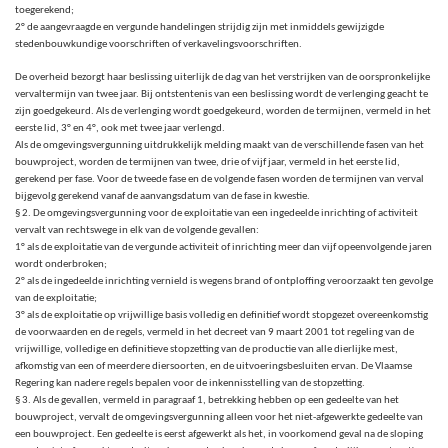
toegerekend;
2° de aangevraagde en vergunde handelingen strijdig zijn met inmiddels gewijzigde
stedenbouwkundige voorschriften of verkavelingsvoorschriften.
De overheid bezorgt haar beslissing uiterlijk de dag van het verstrijken van de oorspronkelijke
vervaltermijn van twee jaar. Bij ontstentenis van een beslissing wordt de verlenging geacht te
zijn goedgekeurd. Als de verlenging wordt goedgekeurd, worden de termijnen, vermeld in het
eerste lid, 3° en 4°, ook met twee jaar verlengd.
Als de omgevingsvergunning uitdrukkelijk melding maakt van de verschillende fasen van het
bouwproject, worden de termijnen van twee, drie of vijf jaar, vermeld in het eerste lid,
gerekend per fase. Voor de tweede fase en de volgende fasen worden de termijnen van verval
bijgevolg gerekend vanaf de aanvangsdatum van de fase in kwestie.
§ 2. De omgevingsvergunning voor de exploitatie van een ingedeelde inrichting of activiteit
vervalt van rechtswege in elk van de volgende gevallen:
1° als de exploitatie van de vergunde activiteit of inrichting meer dan vijf opeenvolgende jaren
wordt onderbroken;
2° als de ingedeelde inrichting vernield is wegens brand of ontploffing veroorzaakt ten gevolge
van de exploitatie;
3° als de exploitatie op vrijwillige basis volledig en definitief wordt stopgezet overeenkomstig
de voorwaarden en de regels, vermeld in het decreet van 9 maart 2001 tot regeling van de
vrijwillige, volledige en definitieve stopzetting van de productie van alle dierlijke mest,
afkomstig van een of meerdere diersoorten, en de uitvoeringsbesluiten ervan. De Vlaamse
Regering kan nadere regels bepalen voor de inkennisstelling van de stopzetting.
§ 3. Als de gevallen, vermeld in paragraaf 1, betrekking hebben op een gedeelte van het
bouwproject, vervalt de omgevingsvergunning alleen voor het niet-afgewerkte gedeelte van
een bouwproject. Een gedeelte is eerst afgewerkt als het, in voorkomend geval na de sloping