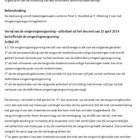
is gebracht van de instelling van een schorsend administratief beroep.
Bekendmaking
De beslissing wordt bekendgemaakt conform Titel 3, Hoofdstuk 9, Afdeling 3 van het
Omgevingsvergunningsbesluit.
Verval van de omgevingsvergunning – uittreksel uit het decreet van 25 april 2014
betreffende de omgevingsvergunning
Artikel 99.
§ 1. De omgevingsvergunning vervalt van rechtswege in elk van de volgende gevallen:
1° als de verwezenlijking van de vergunde stedenbouwkundige handelingen niet wordt
gestart binnen de twee jaar na het verlenen van de definitieve omgevingsvergunning;
2° als het uitvoeren van de vergunde stedenbouwkundige handelingen meer dan drie
opeenvolgende jaren wordt onderbroken;
3° als de vergunde gebouwen niet winddicht zijn binnen vijf jaar na het verlenen van de
definitieve omgevingsvergunning;
4° als de exploitatie van de vergunde activiteit of inrichting niet binnen vijf jaar na het
verlenen van de definitieve omgevingsvergunning aanvangt.
De termijn, vermeld in het eerste lid, 1°, kan evenwel, op verzoek van de vergunninghouder,
voor een periode van twee jaar verlengd worden als hij aantoont dat de niet-verwezenlijking
het gevolg is van een vreemde oorzaak die hem niet kan worden toegerekend. De
vergunninghouder dient de aanvraag van de verlenging, op straffe van verval, met een
beveiligde zending en minstens drie maanden vóór het verstrijken van de oorspronkelijke
vervaltermijn van twee jaar in bij de overheid die de vergunning heeft verleend. Die overheid
weigert de aanvraag van de verlenging alleen als:
1° er geen sprake is van een vreemde oorzaak die niet aan de vergunninghouder kan worden