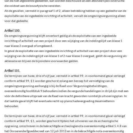
van de niet-afgewerkte gedeelten, kan worden beschouwd als een afzonderlijke constructie
die voldoet aan de bouwfysische vereisten.
Als de gevallen, vermeld in paragraaf 1 of 2, alleen betrekking hebben op een gedeelte van de
exploitatie van de ingedeelde inrichting of activiteit, vervalt de omgevingsvergunning alleen
voor dat gedeelte.
Artikel 100.
De omgevingsvergunning blijft onverkort geldig als de exploitatie van een ingedeelde
inrichting of activiteit van een project door een wijziging van de indelingslijst van klasse 1
naar klasse 2 overgaat of omgekeerd.
In geval de exploitatie van een ingedeelde inrichting of activiteit van een project door een
wijziging van de indelingslijst van klasse 1 of 2 naar klasse 3 overgaat, geldt de vergunning als
aktename en blijven de bijzondere voorwaarden gelden.
Artikel 101.
De termijnen van twee, drie of vijf jaar, vermeld in artikel 99,
in voorkomend geval verlengd
conform artikel 99, § 1 worden geschorst zolang een beroep tot vernietiging van de
omgevingsvergunning aanhangig is bij de Raad voor Vergunningsbetwistingen,
overeenkomstig hoofdstuk 9 behoudens indien de vergunde handelingen in strijd zijn met een
vóór de definitieve uitspraak van de Raad van kracht geworden ruimtelijk uitvoeringsplan. In
dat laatste geval blijft het eventuele recht op planschadevergoeding desalniettemin
behouden.
De termijnen van twee, drie of vijf jaar, vermeld in artikel 99, in voorkomend geval verlengd
conform artikel 99, § 1,
worden geschorst tijdens het uitvoeren van de archeologische
opgraving, omschreven in de bekrachtigde archeologienota overeenkomstig artikel 5.4.8 van
het Onroerenderfgoeddecreet van 12 juli 2013 en in de bekrachtigde nota overeenkomstig