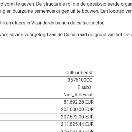
d vorm te geven. De structurele rol die de gesubsidieerde orga
king en duurzame samenwerkingen uit te bouwen. Een looptijd van z
tijken elders in Vlaanderen binnen de cultuursector.
or advies voorgelegd aan de Cultuurraad op grond van het Decree
Cultuurdienst
3576100CO
E subs.
Niet_Relevant
81.692,28 EUR
203.600,00 EUR
207.672,00 EUR
211.825,44 EUR
216.061,95 EUR