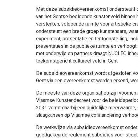
Met deze subsidieovereenkomst ondersteunt de
van het Gentse beeldende kunstenveld binnen 
versterken, voldoende ruimte voor artistieke cr
ondersteunt een brede groep kunstenaars, waaro
experiment, presentatie en tentoonstelling, in
presentaties in de publieke ruimte en verhoogt
met onderwijs en partners draagt NUCLEO inhoud
toekomstgericht cultureel veld in Gent.
De subsidieovereenkomst wordt afgesloten voor
Gent via een overeenkomst worden erkend, word
De meeste van deze organisaties zijn voornem
Vlaamse Kunstendecreet voor de beleidsperiode
2031 vormt daarbij een duidelijke meerwaarde, o
slaagkansen op Vlaamse cofinanciering verhoog
De werkwijze via subsidieovereenkomst ondersch
goedgekeurde reglement subsidies voor structur