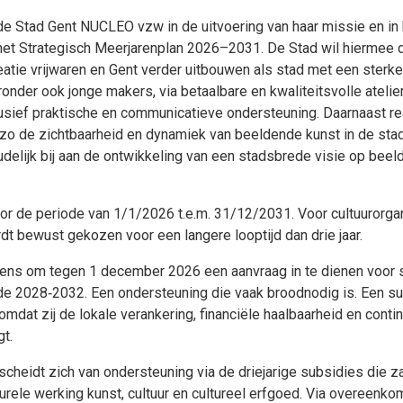
 Stad Gent NUCLEO vzw in de uitvoering van haar missie en in 
het Strategisch Meerjarenplan 2026–2031. De Stad wil hiermee 
eatie vrijwaren en Gent verder uitbouwen als stad met een sterke 
nder ook jonge makers, via betaalbare en kwaliteitsvolle atelie
clusief praktische en communicatieve ondersteuning. Daarnaast 
 zo de zichtbaarheid en dynamiek van beeldende kunst in de sta
elijk bij aan de ontwikkeling van een stadsbrede visie op beeld
 de periode van 1/1/2026 t.e.m. 31/12/2031. Voor cultuurorganis
t bewust gekozen voor een langere looptijd dan drie jaar.
ens om tegen 1 december 2026 een aanvraag in te dienen voor s
 2028‑2032. Een ondersteuning die vaak broodnodig is. Een sub
mdat zij de lokale verankering, financiële haalbaarheid en contin
t.
eidt zich van ondersteuning via de driejarige subsidies die za
ele werking kunst, cultuur en cultureel erfgoed. Via overeenkom