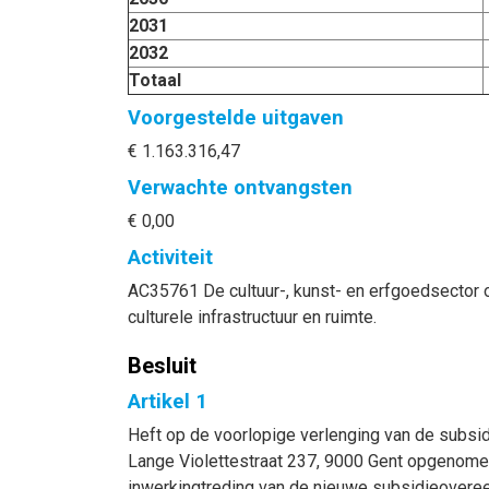
2031
2032
Totaal
Voorgestelde uitgaven
€ 1.163.316,47
Verwachte ontvangsten
€ 0,00
Activiteit
AC35761 De cultuur-, kunst- en erfgoedsector 
culturele infrastructuur en ruimte.
Besluit
Artikel 1
Heft op de voorlopige verlenging van de subs
Lange Violettestraat 237, 9000 Gent opgenomen
inwerkingtreding van de nieuwe subsidieovere