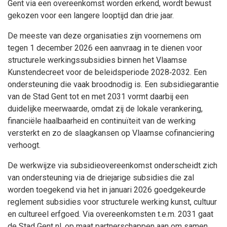
Gent via een overeenkomst worden erkend, wordt bewust
gekozen voor een langere looptijd dan drie jaar.
De meeste van deze organisaties zijn voornemens om
tegen 1 december 2026 een aanvraag in te dienen voor
structurele werkingssubsidies binnen het Vlaamse
Kunstendecreet voor de beleidsperiode 2028‑2032. Een
ondersteuning die vaak broodnodig is. Een subsidiegarantie
van de Stad Gent tot en met 2031 vormt daarbij een
duidelijke meerwaarde, omdat zij de lokale verankering,
financiële haalbaarheid en continuïteit van de werking
versterkt en zo de slaagkansen op Vlaamse cofinanciering
verhoogt.
De werkwijze via subsidieovereenkomst onderscheidt zich
van ondersteuning via de driejarige subsidies die zal
worden toegekend via het in januari 2026 goedgekeurde
reglement subsidies voor structurele werking kunst, cultuur
en cultureel erfgoed. Via overeenkomsten t.e.m. 2031 gaat
de Stad Gent nl. op maat partnerschappen aan om samen