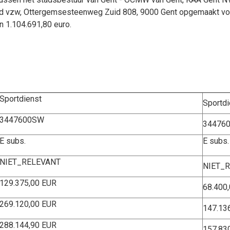
ad vzw, Ottergemsesteenweg Zuid 808, 9000 Gent opgemaakt voor
n 1.104.691,80 euro.
Sportdienst
Sportdi
3447600SW
34476
E subs.
E subs.
NIET_RELEVANT
NIET_
129.375,00 EUR
68.400
269.120,00 EUR
147.13
288.144,90 EUR
157.83