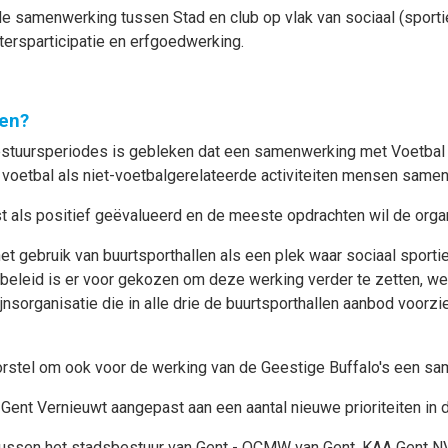
rde samenwerking tussen Stad en club op vlak van sociaal (sport
rtersparticipatie en erfgoedwerking.
en?
estuursperiodes is gebleken dat een samenwerking met Voetbal 
a voetbal als niet-voetbalgerelateerde activiteiten mensen same
 als positief geëvalueerd en de meeste opdrachten wil de organ
 gebruik van buurtsporthallen als een plek waar sociaal sportie
 beleid is er voor gekozen om deze werking verder te zetten, we
jnsorganisatie die in alle drie de buurtsporthallen aanbod voorz
rstel om ook voor de werking van de Geestige Buffalo's een sa
Gent Vernieuwt aangepast aan een aantal nieuwe prioriteiten in d
tussen het stadsbestuur van Gent - OCMW van Gent, KAA Gent NV