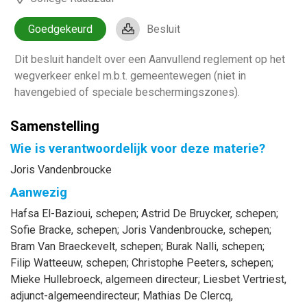
Goedgekeurd
Besluit
Dit besluit handelt over een Aanvullend reglement op het
wegverkeer enkel m.b.t. gemeentewegen (niet in
havengebied of speciale beschermingszones).
Samenstelling
Wie is verantwoordelijk voor deze materie?
Joris Vandenbroucke
Aanwezig
Hafsa
El-Bazioui
, schepen
;
Astrid
De Bruycker
, schepen
;
Sofie
Bracke
, schepen
;
Joris
Vandenbroucke
, schepen
;
Bram
Van Braeckevelt
, schepen
;
Burak
Nalli
, schepen
;
Filip
Watteeuw
, schepen
;
Christophe
Peeters
, schepen
;
Mieke
Hullebroeck
, algemeen directeur
;
Liesbet
Vertriest
,
adjunct-algemeendirecteur
;
Mathias
De Clercq
,